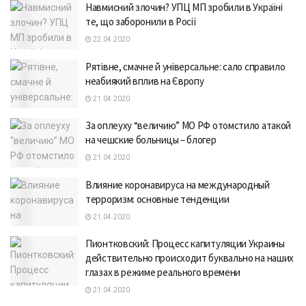
Навмисний злочин? УПЦ МП зробили в Україні
те, що заборонили в Росії
22.04.2020
Рятівне, смачне й універсальне: сало справило
неабиякий вплив на Європу
21.04.2020
За оплеуху “величию” МО РФ отомстило атакой
на чешские больницы – блогер
21.04.2020
Влияние коронавируса на международный
терроризм: основные тенденции
21.04.2020
Пионтковский: Процесс капитуляции Украины
действительно происходит буквально на наших
глазах в режиме реального времени
21.04.2020