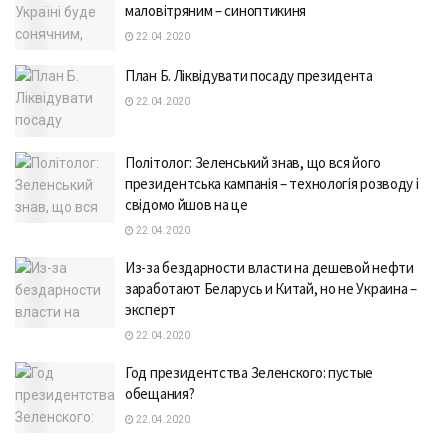
маловітряним – синоптикиня
22.04.2020
План Б. Ліквідувати посаду президента
22.04.2020
Політолог: Зеленський знав, що вся його
президентська кампанія – технологія розводу і
свідомо йшов на це
22.04.2020
Из-за бездарности власти на дешевой нефти
заработают Беларусь и Китай, но не Украина –
эксперт
22.04.2020
Год президентства Зеленского: пустые
обещания?
22.04.2020