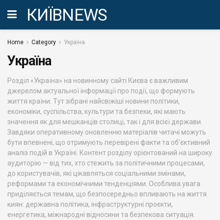
КИЇВNEWS
Home
Category
Україна
Україна
Розділ «Україна» на новинному сайті Києва є важливим
джерелом актуальної інформації про події, що формують
життя країни. Тут зібрані найсвіжіші новини політики,
економіки, суспільства, культури та безпеки, які мають
значення як для мешканців столиці, так і для всієї держави.
Завдяки оперативному оновленню матеріалів читачі можуть
бути впевнені, що отримують перевірені факти та об’єктивний
аналіз подій в Україні. Контент розділу орієнтований на широку
аудиторію — від тих, хто стежить за політичними процесами,
до користувачів, які цікавляться соціальними змінами,
реформами та економічними тенденціями. Особлива увага
приділяється темам, що безпосередньо впливають на життя
киян: державна політика, інфраструктурні проєкти,
енергетика, міжнародні відносини та безпекова ситуація.