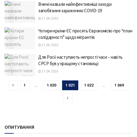
Вчені назвали найефективніші заходи
запобігання зараженню COVID-19
21.04.2020
Чотири країни ЄС просять Єврокомісію про “план
солідарності” щодо мігрантів
21.04.2020
Для Росії наступають непрості часи – навіть
СРСР був у кращому становищі
21.04.2020
1
…
1 020
1 021
1 022
…
1 069
ОПИТУВАННЯ