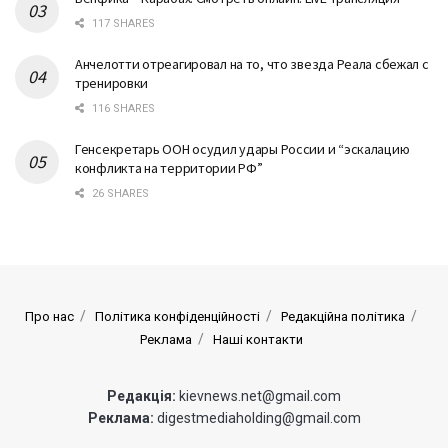
117 SHARES
Анчелотти отреагировал на то, что звезда Реала сбежал с
тренировки
116 SHARES
Генсекретарь ООН осудил удары России и “эскалацию
конфликта на территории РФ”
26 SHARES
Про нас
Політика конфіденційності
Редакційна політика
Реклама
Наші контакти
Редакція:
kievnews.net@gmail.com
Реклама:
digestmediaholding@gmail.com