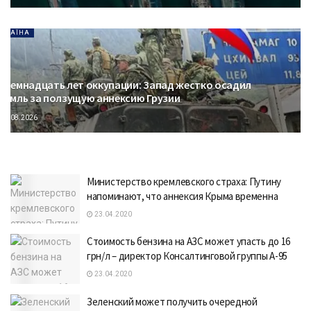
УКРАЇНА
осемнадцать лет оккупации: Запад жестко осадил
ремль за ползущую аннексию Грузии
08.08.2026
Министерство кремлевского страха: Путину
напоминают, что аннексия Крыма временна
23.04.2020
Стоимость бензина на АЗС может упасть до 16
грн/л – директор Консалтинговой группы А-95
23.04.2020
Зеленский может получить очередной