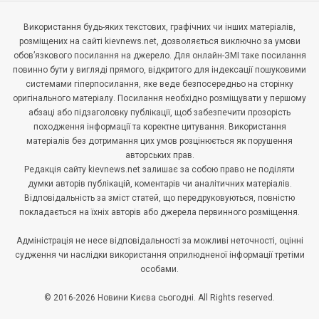
Використання будь-яких текстових, графічних чи інших матеріалів,
розміщених на сайті kievnews.net, дозволяється виключно за умови
обов’язкового посилання на джерело. Для онлайн-ЗМІ таке посилання
повинно бути у вигляді прямого, відкритого для індексації пошуковими
системами гіперпосилання, яке веде безпосередньо на сторінку
оригінального матеріалу. Посилання необхідно розміщувати у першому
абзаці або підзаголовку публікації, щоб забезпечити прозорість
походження інформації та коректне цитування. Використання
матеріалів без дотримання цих умов розцінюється як порушення
авторських прав.
Редакція сайту kievnews.net залишає за собою право не поділяти
думки авторів публікацій, коментарів чи аналітичних матеріалів.
Відповідальність за зміст статей, що передруковуються, повністю
покладається на їхніх авторів або джерела первинного розміщення.
Адміністрація не несе відповідальності за можливі неточності, оцінні
судження чи наслідки використання оприлюдненої інформації третіми
особами.
© 2016-2026 Новини Києва сьогодні. All Rights reserved.