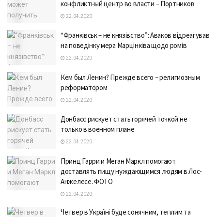
конфликтный центр во власти – Портников
22.04.2020
“Франківськ – не князівство”: Аваков відреагував
на поведінку мера Марцінківа щодо ромів
22.04.2020
Кем был Ленин? Прежде всего – религиозным
реформатором
22.04.2020
Донбасс рискует стать горячей точкой не
только в военном плане
22.04.2020
Принц Гарри и Меган Маркл помогают
доставлять пищу нуждающимся людям в Лос-
Анжелесе. ФОТО
22.04.2020
Четвер в Україні буде сонячним, теплим та