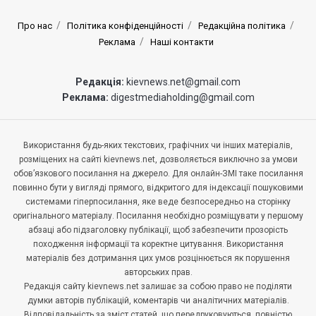
Про нас
Політика конфіденційності
Редакційна політика
Реклама
Наші контакти
Редакція:
kievnews.net@gmail.com
Реклама:
digestmediaholding@gmail.com
Використання будь-яких текстових, графічних чи інших матеріалів,
розміщених на сайті kievnews.net, дозволяється виключно за умови
обов’язкового посилання на джерело. Для онлайн-ЗМІ таке посилання
повинно бути у вигляді прямого, відкритого для індексації пошуковими
системами гіперпосилання, яке веде безпосередньо на сторінку
оригінального матеріалу. Посилання необхідно розміщувати у першому
абзаці або підзаголовку публікації, щоб забезпечити прозорість
походження інформації та коректне цитування. Використання
матеріалів без дотримання цих умов розцінюється як порушення
авторських прав.
Редакція сайту kievnews.net залишає за собою право не поділяти
думки авторів публікацій, коментарів чи аналітичних матеріалів.
Відповідальність за зміст статей, що передруковуються, повністю