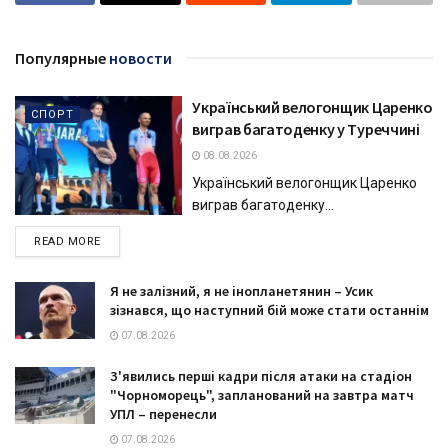
Популярные
новости
Український велогонщик Царенко
СПОРТ
виграв багатоденку у Туреччині
08.08.2026
Український велогонщик Царенко
виграв багатоденку...
DETAILS
READ MORE
Я не залізний, я не інопланетянин – Усик
зізнався, що наступний бій може стати останнім
07.08.2026
З'явились перші кадри після атаки на стадіон
"Чорноморець", запланований на завтра матч
УПЛ – перенесли
07.08.2026