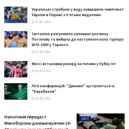
Українські стрибуни у воду завершили чемпіонат
Європи в Парижі з п’ятьма медалями
07.08.2026
Світоліна розгромила колишню росіянку
Потапову та вийшла до наступного кола турніру
WTA 1000 у Торонто
07.08.2026
Мессі встановив рекорд за голами у Кубку ліг
06.08.2026
Ліга конференцій: "Динамо" зустрінеться із
"Карабахом"
06.08.2026
Налоговая передаст
СВІТ
Минобороны данные мужчин 18-