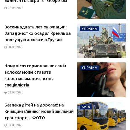
60 лет: что сверят с “Оберегом”
06.08.2026
Восемнадцать лет оккупации:
УКРАЇНА
Запад жестко осадил Кремль за
ползущую аннексию Грузии
08.08.2026
Чому після гормональних змін
УКРАЇНА
волосся може ставати
жорсткішим: пояснення
спеціалістів
03.08.2026
Безпека дітей на дорогах: на
КИЇВ
Київщині з’явився новий шкільний
транспорт, – ФОТО
03.08.2026