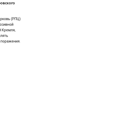
ровского
рковь (РПЦ)
ессивной
й Кремля,
влять
 поражения.