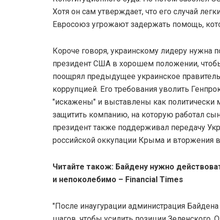
Хотя он сам утверждает, что его случай лег
Евросоюз угрожают задержать помощь, кото
Короче говоря, украинскому лидеру нужна 
президент США в хорошем положении, чтоб
поощрял предыдущее украинское правительс
коррупцией. Его требования уволить Генпро
"искажены" и выставлены как политически 
защитить компанию, на которую работал сы
президент также поддерживал передачу Ук
российской оккупации Крыма и вторжения в
Читайте також: Байдену нужно действова
и непоколебимо – Financial Times
"После инаугурации администрация Байдена
шагов, чтобы усилить позиции Зеленского. О