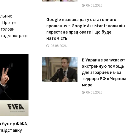
06.08.2026
альних
Google назвала дату остаточного
. Про це
прощання з Google Assistant: коли він
 голови
перестане працювати і що буде
 адміністрації
натомість
06.08.2026
В Украине запускают
экстренную помощь
для аграриев из-за
террора РФ в Черном
море
06.08.2026
 бунт у ФІФА,
 відставку