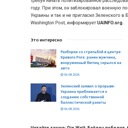
требуя начать политизированное расследова
году. При этом, он заблокировал военную 
Украины и так и не пригласил Зеленского в
Washington Post, информирует
UAINFO.org.
Это интересно
Разборки со стрельбой в центре
Кривого Рога: ранен мужчина,
вооруженный беглец скрылся на
авто
06.08.2026
Зеленский заявил о прорыве:
Украина приближается к
созданию собственной
баллистической ракеты
06.08.2026
Читайте также: Die Welt: Байден победил