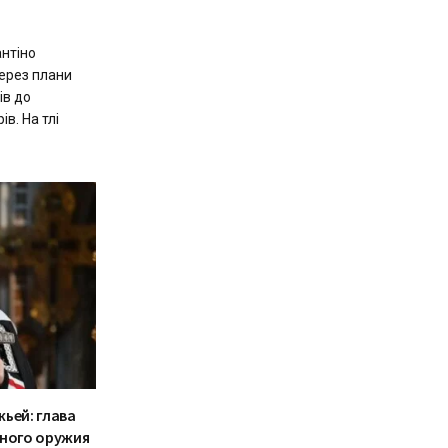
нтіно
через плани
ів до
ів. На тлі
ьей: глава
рного оружия