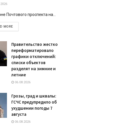
.2026
оне Почтового проспекта на...
DETAILS
AD MORE
Правительство жестко
переформатировало
графики отключений:
списки объектов
разделят на зимние и
летние
06.08.2026
Грозы, град и шквалы:
ГСЧС предупредило об
ухудшении погоды 7
августа
06.08.2026