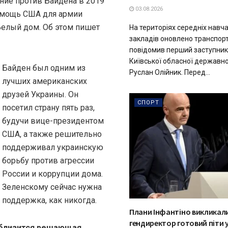
ние против Байдена в 2019
03.08.2026
помощь США для армии
 Белый дом. Об этом пишет
На територіях середніх навч
закладів оновлено транспорт
повідомив перший заступник
Київської обласної державної
Байден был одним из
Руслан Олійник. Перед...
лучших американских
друзей Украины. Он
СПОРТ
посетил страну пять раз,
будучи вице-президентом
США, а также решительно
поддерживал украинскую
борьбу против агрессии
России и коррупции дома.
Зеленскому сейчас нужна
поддержка, как никогда.
Плани Інфантіно викликали
гендиректор готовий піти у
, близится решающая