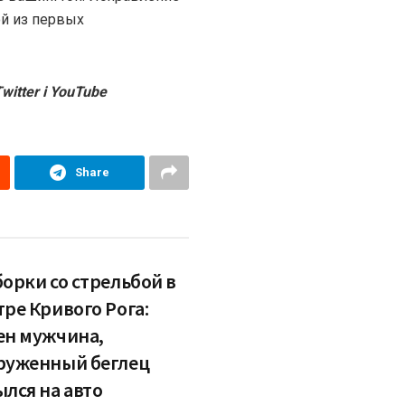
ой из первых
witter і YouTube
Share
борки со стрельбой в
тре Кривого Рога:
ен мужчина,
руженный беглец
ылся на авто