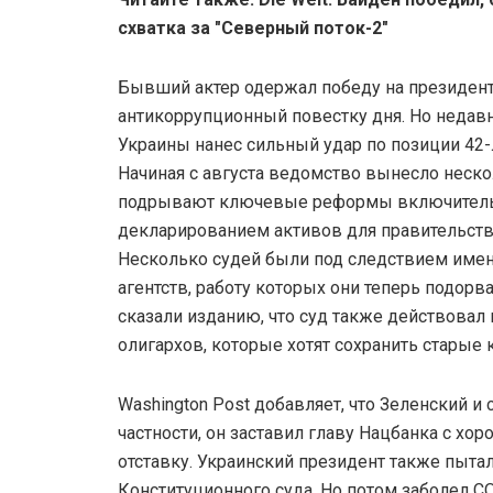
схватка за "Северный поток-2"
Бывший актер одержал победу на президент
антикоррупционный повестку дня. Но недав
Украины нанес сильный удар по позиции 42-
Начиная с августа ведомство вынесло неск
подрывают ключевые реформы включитель
декларированием активов для правительст
Несколько судей были под следствием имен
агентств, работу которых они теперь подорв
сказали изданию, что суд также действовал
олигархов, которые хотят сохранить старые
Washington Post добавляет, что Зеленский и
частности, он заставил главу Нацбанка с хо
отставку. Украинский президент также пыта
Конституционного суда. Но потом заболел CO