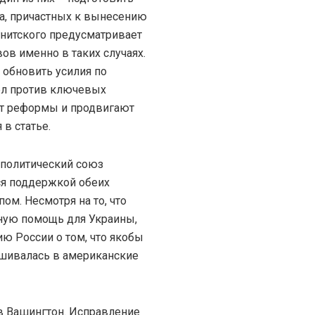
да, причастных к вынесению
нитского предусматривает
ов именно в таких случаях.
обновить усилия по
л против ключевых
ют реформы и продвигают
 в статье.
 политический союз
ся поддержкой обеих
ом. Несмотря на то, что
ную помощь для Украины,
ю России о том, что якобы
ешивалась в американские
 в Вашингтон. Исправление