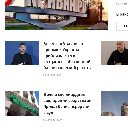
06.08
В рай
RE
Зеленский заявил о
прорыве: Украина
приближается к
созданию собственной
баллистической ракеты
06.08.2026
Дело о миллиардном
завладении средствами
ПриватБанка передали
в суд
06.08.2026