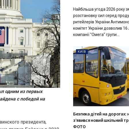
Найбільша угода 2026 року з
розстановку сил серед прод
ритейлерів України Антимон
комітет України дозволив 16
компанії "Омега" групи...
КИЇВ
л одним из первых
айдена с победой на
Безпека дітей на дорогах: 
з’явився новий шкільний тр
аинского президента,
ФОТО