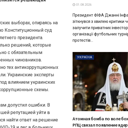
01.08.2026
Президент ФІФА Джанні Інфа
зіткнувся з хвилею критики 
ских выборах, опираясь на
залучити приватних інвестор
но Конституционный суд
організації футбольних турнір
летнего президента.
протестів...
олько решений, которые
но с обязательным
УКРАЇНА
венных чиновников.
но тех антикоррупционных
али. Украинские эксперты
 под влиянием украинских
 коррупционные схемы.
 сам допустил ошибки. В
рошей репутацией уйти в
Атомная бомба по воле бож
лся найти ответ на решение
РПЦ связал появление яде
VID-19 и лег в больницу.