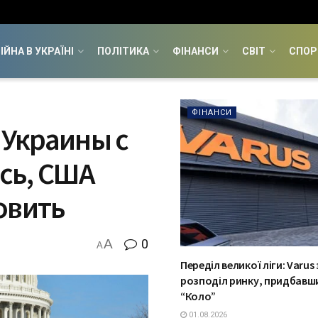
ІЙНА В УКРАЇНІ
ПОЛІТИКА
ФІНАНСИ
СВІТ
СПОР
ФІНАНСИ
 Украины с
сь, США
овить
A
0
A
Переділ великої ліги: Varus
розподіл ринку, придбавш
“Коло”
01.08.2026