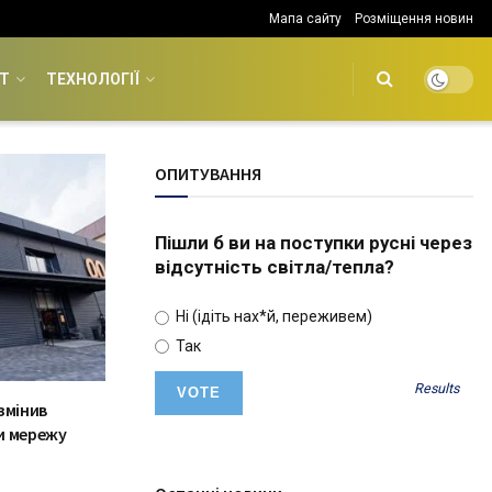
Мапа сайту
Розміщення новин
Т
ТЕХНОЛОГІЇ
ОПИТУВАННЯ
Пішли б ви на поступки русні через
відсутність світла/тепла?
Ні (ідіть нах*й, переживем)
Так
Results
 змінив
и мережу