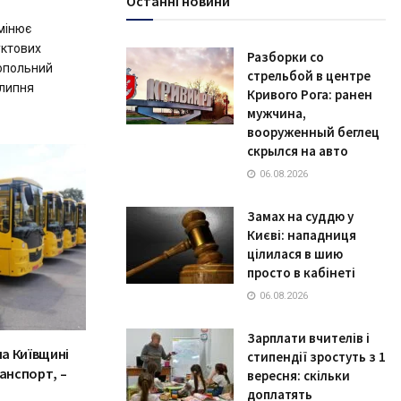
Останні новини
мінює
уктових
Разборки со
опольний
стрельбой в центре
 липня
Кривого Рога: ранен
мужчина,
вооруженный беглец
скрылся на авто
06.08.2026
Замах на суддю у
Києві: нападниця
цілилася в шию
просто в кабінеті
06.08.2026
Зарплати вчителів і
на Київщині
стипендії зростуть з 1
анспорт, –
вересня: скільки
доплатять