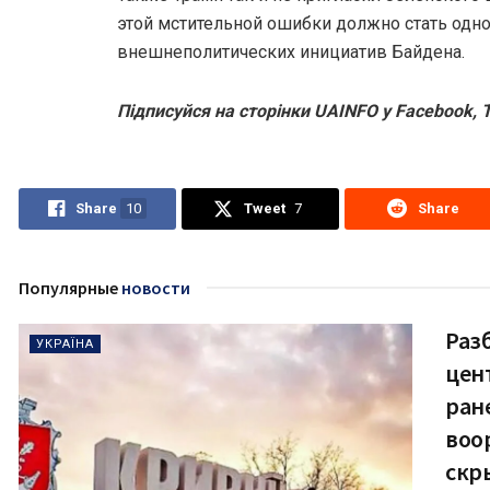
этой мстительной ошибки должно стать одн
внешнеполитических инициатив Байдена.
Підписуйся на сторінки UAINFO у Facebook, T
Share
10
Tweet
7
Share
Популярные
новости
Раз
УКРАЇНА
цен
ран
воо
скр