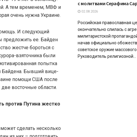
с молитвами Серафима Са
кий. А тем временем, МВФ и
02.08.2026
рая очень нужна Украине.
Российская православная це
окончательно слилась с агр
помощь. И следующий
милитаристской пропагандо
ы предложить ее. Байден
начав официально обожест
тво жестче бороться с
советское оружие массового
курора-взяточника были
Руководитель религиозной...
мотивированная попытка
н Байдена. Бывший вице-
раине помощи США после
 две восточные области.
ть против Путина жестко
 может сделать несколько
дин из них – подготовить