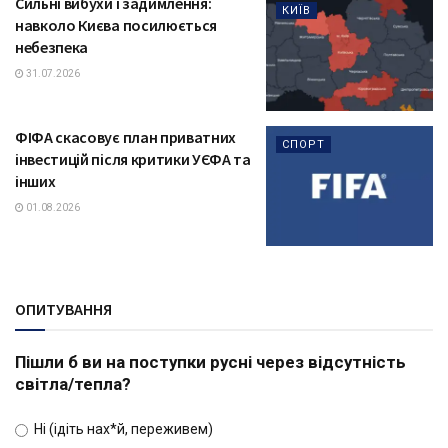
Сильні вибухи і задимлення:
КИЇВ
навколо Києва посилюється
небезпека
31.07.2026
ФІФА скасовує план приватних
СПОРТ
інвестицій після критики УЄФА та
інших
01.08.2026
ОПИТУВАННЯ
Пішли б ви на поступки русні через відсутність
світла/тепла?
Ні (ідіть нах*й, переживем)