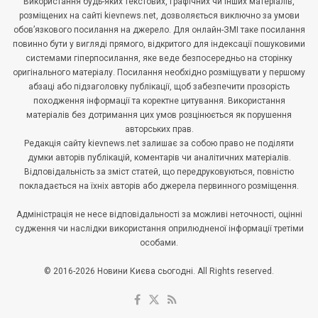
Використання будь-яких текстових, графічних чи інших матеріалів,
розміщених на сайті kievnews.net, дозволяється виключно за умови
обов’язкового посилання на джерело. Для онлайн-ЗМІ таке посилання
повинно бути у вигляді прямого, відкритого для індексації пошуковими
системами гіперпосилання, яке веде безпосередньо на сторінку
оригінального матеріалу. Посилання необхідно розміщувати у першому
абзаці або підзаголовку публікації, щоб забезпечити прозорість
походження інформації та коректне цитування. Використання
матеріалів без дотримання цих умов розцінюється як порушення
авторських прав.
Редакція сайту kievnews.net залишає за собою право не поділяти
думки авторів публікацій, коментарів чи аналітичних матеріалів.
Відповідальність за зміст статей, що передруковуються, повністю
покладається на їхніх авторів або джерела первинного розміщення.
Адміністрація не несе відповідальності за можливі неточності, оцінні
судження чи наслідки використання оприлюдненої інформації третіми
особами.
© 2016-2026 Новини Києва сьогодні. All Rights reserved.