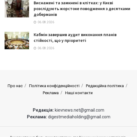
Виснажені та замкнені в клітках: у Києві
розслідують жорстоке поводження з десятками
доберманів
06.08.2026
Кабмін завершив аудит виконання планів
стійкості, що у пріоритеті
06.08.2026
Про нас
Політика конфіденційності
Редакційна політика
Реклама
Наші контакти
Редакція:
kievnews.net@gmail.com
Реклама:
digestmediaholding@gmail.com