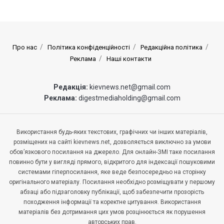
Про нас
Політика конфіденційності
Редакційна політика
Реклама
Наші контакти
Редакція:
kievnews.net@gmail.com
Реклама:
digestmediaholding@gmail.com
Використання будь-яких текстових, графічних чи інших матеріалів,
розміщених на сайті kievnews.net, дозволяється виключно за умови
обов’язкового посилання на джерело. Для онлайн-ЗМІ таке посилання
повинно бути у вигляді прямого, відкритого для індексації пошуковими
системами гіперпосилання, яке веде безпосередньо на сторінку
оригінального матеріалу. Посилання необхідно розміщувати у першому
абзаці або підзаголовку публікації, щоб забезпечити прозорість
походження інформації та коректне цитування. Використання
матеріалів без дотримання цих умов розцінюється як порушення
авторських прав.