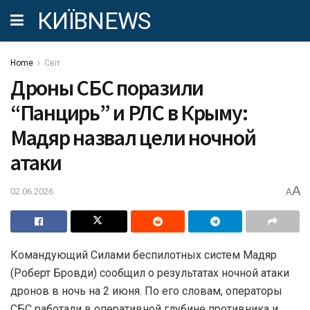
КИЇВNEWS
Home
Світ
Дроны СБС поразили
“Панцирь” и РЛС в Крыму:
Мадяр назвал цели ночной
атаки
A
02.06.2026
A
Командующий Силами беспилотных систем Мадяр
(Роберт Бровди) сообщил о результатах ночной атаки
дронов в ночь на 2 июня. По его словам, операторы
СБС работали в оперативной глубине противника и