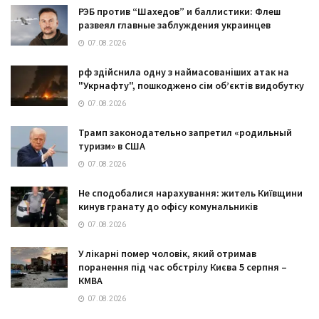
РЭБ против “Шахедов” и баллистики: Флеш
развеял главные заблуждения украинцев
07.08.2026
рф здійснила одну з наймасованіших атак на
"Укрнафту", пошкоджено сім об’єктів видобутку
07.08.2026
Трамп законодательно запретил «родильный
туризм» в США
07.08.2026
Не сподобалися нарахування: житель Київщини
кинув гранату до офісу комунальників
07.08.2026
У лікарні помер чоловік, який отримав
поранення під час обстрілу Києва 5 серпня –
КМВА
07.08.2026