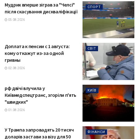
Мудрик вперше зіграв за "Челсі"
СПОРТ
після скасування дискваліфікації
05.08.2026
Доплата к пенсии с 1 августа:
СВІТ
кому откажут из-за одной
гривны
02.08.2026
рф двічі влучила у
КИЇВ
Київмедспецтранс, згоріли п'ять
"швидких"
01.08.2026
У Трампа запровадять 20 тисяч
ФІНАНСИ
доларів застави за візу для 50