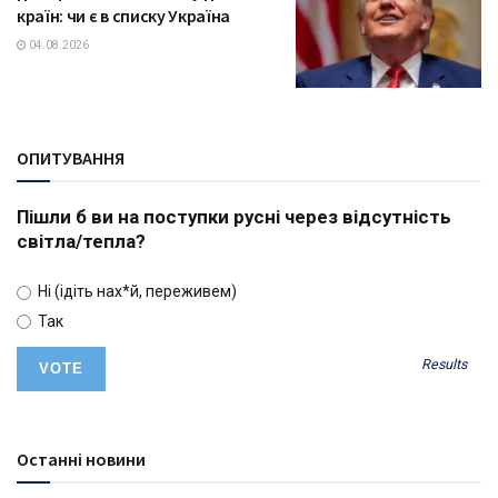
країн: чи є в списку Україна
04.08.2026
ОПИТУВАННЯ
Пішли б ви на поступки русні через відсутність
світла/тепла?
Ні (ідіть нах*й, переживем)
Так
Results
Останні новини