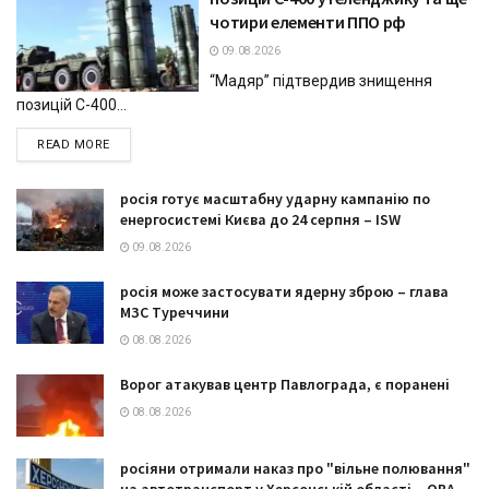
чотири елементи ППО рф
09.08.2026
“Мадяр” підтвердив знищення
позицій С-400...
DETAILS
READ MORE
росія готує масштабну ударну кампанію по
енергосистемі Києва до 24 серпня – ISW
09.08.2026
росія може застосувати ядерну зброю – глава
МЗС Туреччини
08.08.2026
Ворог атакував центр Павлограда, є поранені
08.08.2026
росіяни отримали наказ про "вільне полювання"
на автотранспорт у Херсонській області – ОВА