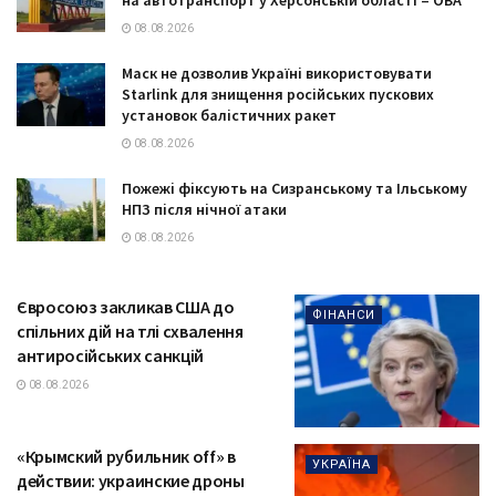
08.08.2026
Маск не дозволив Україні використовувати
Starlink для знищення російських пускових
установок балістичних ракет
08.08.2026
Пожежі фіксують на Сизранському та Ільському
НПЗ після нічної атаки
08.08.2026
Євросоюз закликав США до
ФІНАНСИ
спільних дій на тлі схвалення
антиросійських санкцій
08.08.2026
«Крымский рубильник off» в
УКРАЇНА
действии: украинские дроны