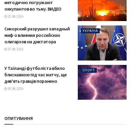
методично погружают
оккупантов во тьму. ВИДЕО
02.08.2026
Сикорский разрушил западный
УКРАЇНА
миф о влиянии российских
олигархов на диктатора
07.08.2026
У Таїланді футболіста вбило
СПОРТ
блискавкою під час матчу, ще
дев'ять гравців поранено
05.08.2026
ОПИТУВАННЯ