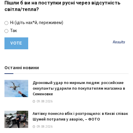
Пішли б ви на поступки русні через відсутність
світла/тепла?
Ні (ідіть нах*й, переживем)
Так
Results
Останні новини
Дроновый удар по мирным людям: российские
оккупанты ударили по покупателям магазина в
Семеновке
09.08.2026
Автівку понесло вбік і розтрощило: в Києві співак
Шумей потрапив у аварію, – ФОТО
09.08.2026