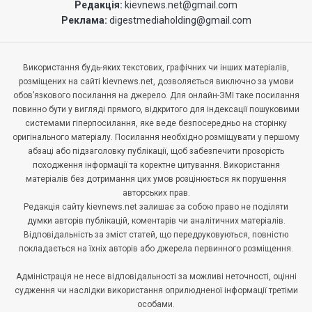
Редакція:
kievnews.net@gmail.com
Реклама:
digestmediaholding@gmail.com
Використання будь-яких текстових, графічних чи інших матеріалів,
розміщених на сайті kievnews.net, дозволяється виключно за умови
обов’язкового посилання на джерело. Для онлайн-ЗМІ таке посилання
повинно бути у вигляді прямого, відкритого для індексації пошуковими
системами гіперпосилання, яке веде безпосередньо на сторінку
оригінального матеріалу. Посилання необхідно розміщувати у першому
абзаці або підзаголовку публікації, щоб забезпечити прозорість
походження інформації та коректне цитування. Використання
матеріалів без дотримання цих умов розцінюється як порушення
авторських прав.
Редакція сайту kievnews.net залишає за собою право не поділяти
думки авторів публікацій, коментарів чи аналітичних матеріалів.
Відповідальність за зміст статей, що передруковуються, повністю
покладається на їхніх авторів або джерела первинного розміщення.
Адміністрація не несе відповідальності за можливі неточності, оцінні
судження чи наслідки використання оприлюдненої інформації третіми
особами.