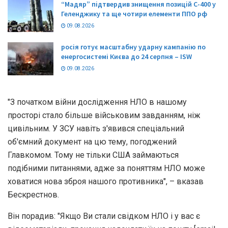
“Мадяр” підтвердив знищення позицій С-400 у
Геленджику та ще чотири елементи ППО рф
09.08.2026
росія готує масштабну ударну кампанію по
енергосистемі Києва до 24 серпня – ISW
09.08.2026
"З початком війни дослідження НЛО в нашому
просторі стало більше військовим завданням, ніж
цивільним. У ЗСУ навіть з'явився спеціальний
об'ємний документ на цю тему, погоджений
Главкомом. Тому не тільки США займаються
подібними питаннями, адже за поняттям НЛО може
ховатися нова зброя нашого противника", – вказав
Бескрестнов.
Він порадив: "Якщо Ви стали свідком НЛО і у вас є