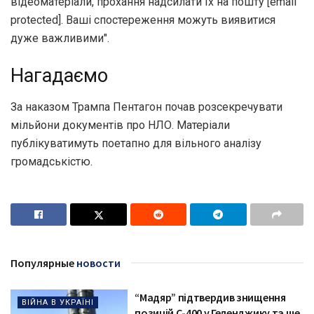
відеоматеріали, прохання надсилати їх на пошту [email
protected]. Ваші спостереження можуть виявитися
дуже важливими".
Нагадаємо
За наказом Трампа Пентагон почав розсекречувати
мільйони документів про НЛО. Матеріали
публікуватимуть поетапно для вільного аналізу
громадськістю.
Популярные
новости
“Мадяр” підтвердив знищення
ВІЙНА В УКРАЇНІ
позицій С-400 у Геленджику та ще