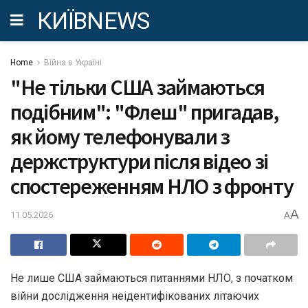
КИЇВNEWS
Home
Війна в Україні
"Не тільки США займаються
подібним": "Флеш" пригадав,
як йому телефонували з
держструктури після відео зі
спостереженням НЛО з фронту
A
11.05.2026
A
Не лише США займаються питаннями НЛО, з початком
війни дослідження неідентифікованих літаючих