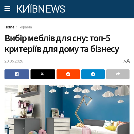
КИЇВNEWS
Home
Україна
Вибір меблів для сну: топ-5
критеріїв для дому та бізнесу
A
20.05.2026
A