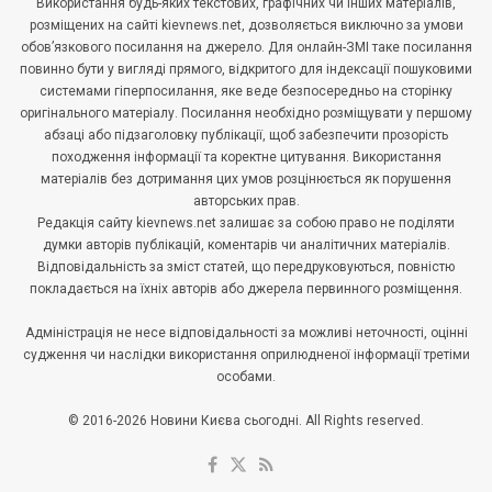
Використання будь-яких текстових, графічних чи інших матеріалів,
розміщених на сайті kievnews.net, дозволяється виключно за умови
обов’язкового посилання на джерело. Для онлайн-ЗМІ таке посилання
повинно бути у вигляді прямого, відкритого для індексації пошуковими
системами гіперпосилання, яке веде безпосередньо на сторінку
оригінального матеріалу. Посилання необхідно розміщувати у першому
абзаці або підзаголовку публікації, щоб забезпечити прозорість
походження інформації та коректне цитування. Використання
матеріалів без дотримання цих умов розцінюється як порушення
авторських прав.
Редакція сайту kievnews.net залишає за собою право не поділяти
думки авторів публікацій, коментарів чи аналітичних матеріалів.
Відповідальність за зміст статей, що передруковуються, повністю
покладається на їхніх авторів або джерела первинного розміщення.
Адміністрація не несе відповідальності за можливі неточності, оцінні
судження чи наслідки використання оприлюдненої інформації третіми
особами.
© 2016-2026 Новини Києва сьогодні. All Rights reserved.