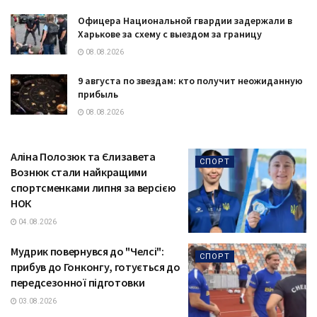
Офицера Национальной гвардии задержали в
Харькове за схему с выездом за границу
08.08.2026
9 августа по звездам: кто получит неожиданную
прибыль
08.08.2026
Аліна Полозюк та Єлизавета
СПОРТ
Вознюк стали найкращими
спортсменками липня за версією
НОК
04.08.2026
Мудрик повернувся до "Челсі":
СПОРТ
прибув до Гонконгу, готується до
передсезонної підготовки
03.08.2026