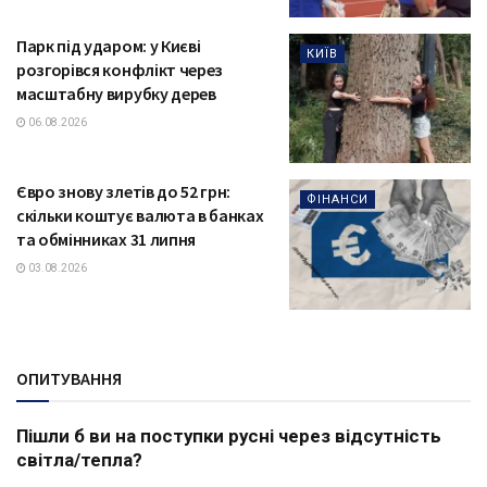
Парк під ударом: у Києві
КИЇВ
розгорівся конфлікт через
масштабну вирубку дерев
06.08.2026
Євро знову злетів до 52 грн:
ФІНАНСИ
скільки коштує валюта в банках
та обмінниках 31 липня
03.08.2026
ОПИТУВАННЯ
Пішли б ви на поступки русні через відсутність
світла/тепла?