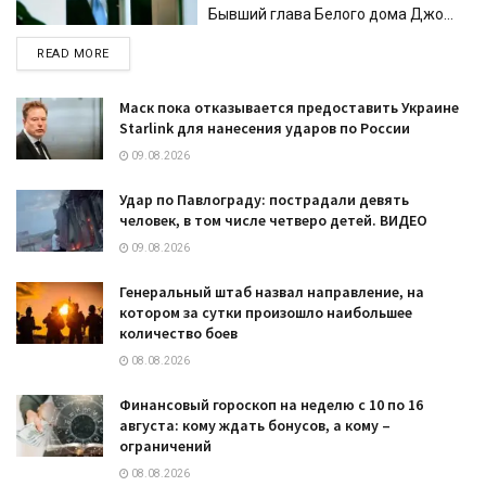
Бывший глава Белого дома Джо...
DETAILS
READ MORE
Маск пока отказывается предоставить Украине
Starlink для нанесения ударов по России
09.08.2026
Удар по Павлограду: пострадали девять
человек, в том числе четверо детей. ВИДЕО
09.08.2026
Генеральный штаб назвал направление, на
котором за сутки произошло наибольшее
количество боев
08.08.2026
Финансовый гороскоп на неделю с 10 по 16
августа: кому ждать бонусов, а кому –
ограничений
08.08.2026