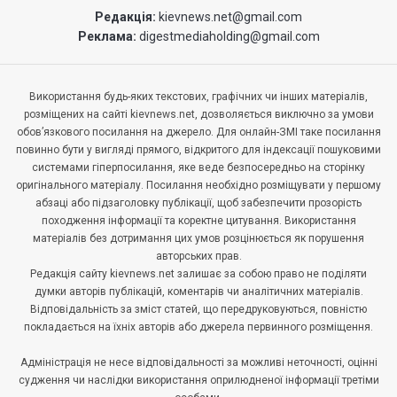
Редакція:
kievnews.net@gmail.com
Реклама:
digestmediaholding@gmail.com
Використання будь-яких текстових, графічних чи інших матеріалів,
розміщених на сайті kievnews.net, дозволяється виключно за умови
обов’язкового посилання на джерело. Для онлайн-ЗМІ таке посилання
повинно бути у вигляді прямого, відкритого для індексації пошуковими
системами гіперпосилання, яке веде безпосередньо на сторінку
оригінального матеріалу. Посилання необхідно розміщувати у першому
абзаці або підзаголовку публікації, щоб забезпечити прозорість
походження інформації та коректне цитування. Використання
матеріалів без дотримання цих умов розцінюється як порушення
авторських прав.
Редакція сайту kievnews.net залишає за собою право не поділяти
думки авторів публікацій, коментарів чи аналітичних матеріалів.
Відповідальність за зміст статей, що передруковуються, повністю
покладається на їхніх авторів або джерела первинного розміщення.
Адміністрація не несе відповідальності за можливі неточності, оцінні
судження чи наслідки використання оприлюдненої інформації третіми