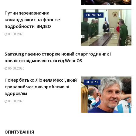
Путин переназначил
УКРАЇНА
командующих на фронте:
подробности. ВИДЕО
05.08.2026
Samsung таємно створює новий смартгодинник і
ТЕХНОЛОГІЇ
повністю відмовляється від Wear OS
06.08.2026
Помер батько Ліонеля Мессі, який
СПОРТ
тривалий час мав проблеми зі
здоров’ям
08.08.2026
ОПИТУВАННЯ