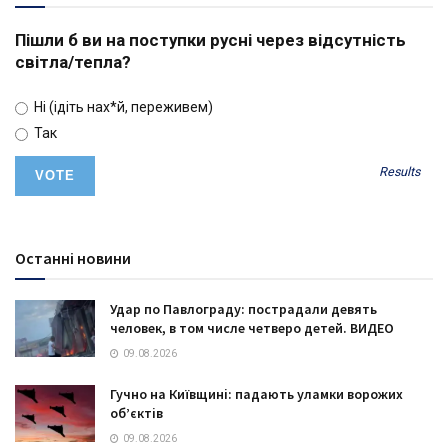
Пішли б ви на поступки русні через відсутність
світла/тепла?
Ні (ідіть нах*й, переживем)
Так
Results
Останні новини
Удар по Павлограду: пострадали девять
человек, в том числе четверо детей. ВИДЕО
09.08.2026
Гучно на Київщині: падають уламки ворожих
об’єктів
09.08.2026