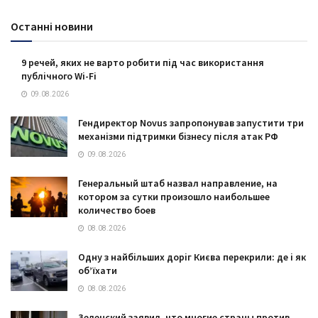
Останні новини
9 речей, яких не варто робити під час використання
публічного Wi-Fi
09.08.2026
Гендиректор Novus запропонував запустити три
механізми підтримки бізнесу після атак РФ
09.08.2026
Генеральный штаб назвал направление, на
котором за сутки произошло наибольшее
количество боев
08.08.2026
Одну з найбільших доріг Києва перекрили: де і як
об’їхати
08.08.2026
Зеленский заявил, что многие страны против