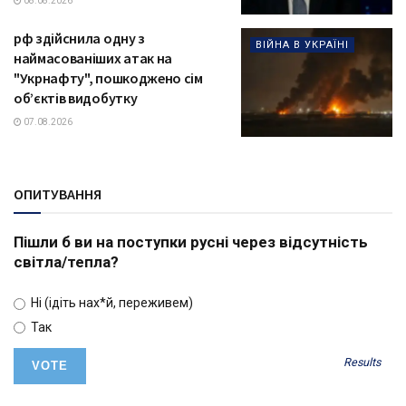
08.08.2026
рф здійснила одну з
ВІЙНА В УКРАЇНІ
наймасованіших атак на
"Укрнафту", пошкоджено сім
об’єктів видобутку
07.08.2026
ОПИТУВАННЯ
Пішли б ви на поступки русні через відсутність
світла/тепла?
Ні (ідіть нах*й, переживем)
Так
Results