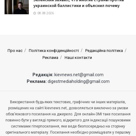
украинской баллистики и объяснил почему
08.08.2026
Про нас
Політика конфіденційності
Редакційна політика
Реклама
Наші контакти
Редакція:
kievnews.net@gmail.com
Реклама:
digestmediaholding@gmail.com
Використання будь-яких текстових, графічних чи інших матеріалів,
розміщених на сайті kievnews.net, дозволяється виключно за умови
обов’язкового посилання на джерело. Для онлайн-ЗМІ таке посилання
повинно бути у вигляді прямого, відкритого для індексації пошуковими
системами гіперпосилання, яке веде безпосередньо на сторінку
оригінального матеріалу. Посилання необхідно розміщувати у першому