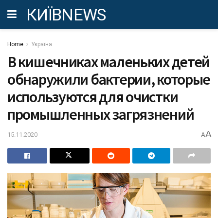
КИЇВNEWS
Home
Україна
В кишечниках маленьких детей
обнаружили бактерии, которые
используются для очистки
промышленных загрязнений
A
15.11.2020
A