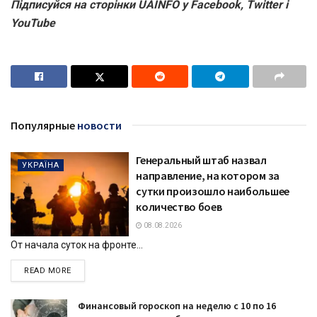
Підписуйся на сторінки UAINFO у Facebook, Twitter і
YouTube
Популярные
новости
Генеральный штаб назвал
УКРАЇНА
направление, на котором за
сутки произошло наибольшее
количество боев
08.08.2026
От начала суток на фронте...
DETAILS
READ MORE
Финансовый гороскоп на неделю с 10 по 16