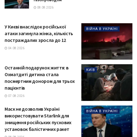
08.08.2026
У Києві внаслідок російської
ВІЙНА В УКРАЇНІ
атаки загинула жінка, кількість
постраждалих зросла до 12
04.08.2026
Останній подарунок життя: в
КИЇВ
Охматдиті дитина стала
посмертним донором для трьох
пацієнтів
07.08.2026
Маск не дозволив Україні
ВІЙНА В УКРАЇНІ
використовувати Starlink для
знищення російських пускових
установок балістичних ракет