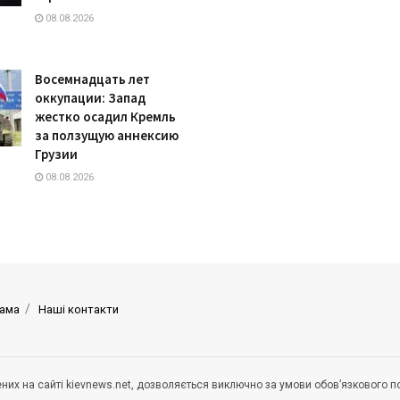
08.08.2026
Восемнадцать лет
оккупации: Запад
жестко осадил Кремль
за ползущую аннексию
Грузии
08.08.2026
ама
Наші контакти
щених на сайті kievnews.net, дозволяється виключно за умови обов’язкового 