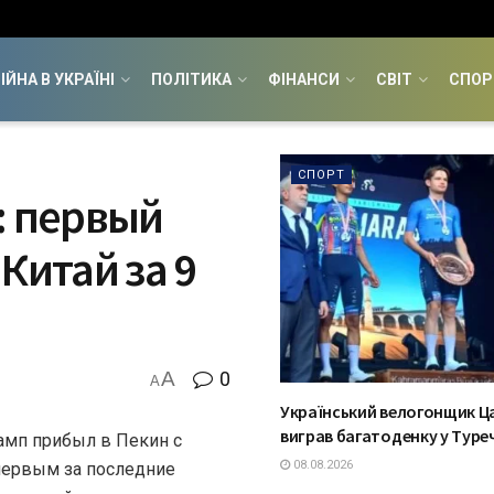
ІЙНА В УКРАЇНІ
ПОЛІТИКА
ФІНАНСИ
СВІТ
СПОР
СПОРТ
: первый
Китай за 9
A
0
A
Український велогонщик Ц
виграв багатоденку у Туре
амп прибыл в Пекин с
08.08.2026
первым за последние