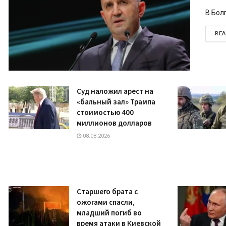
В Бол
RE
Суд наложил арест на
«бальный зал» Трампа
стоимостью 400
миллионов долларов
08.08.2026
Старшего брата с
ожогами спасли,
младший погиб во
время атаки в Киевской