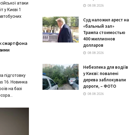
осійської атаки
08.08.2026
т у Києві 1
автобусних
Суд наложил арест на
«бальный зал»
Трампа стоимостью
400 миллионов
ск смартфона
долларов
ивими
08.08.2026
Небезпека для водіїв
у Києві: повалені
а підготовку
дерева заблокували
s 16. Новинка
дороги, – ФОТО
оїв на базі
08.08.2026
ора...