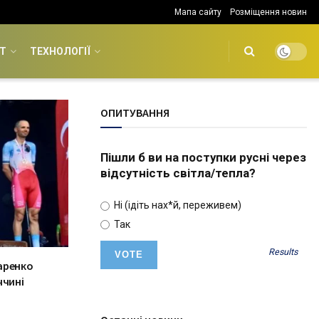
Мапа сайту
Розміщення новин
Т
ТЕХНОЛОГІЇ
ОПИТУВАННЯ
Пішли б ви на поступки русні через
відсутність світла/тепла?
Ні (ідіть нах*й, переживем)
Так
Results
аренко
ччині