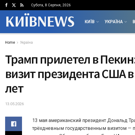
Субота, 8 Серпня, 2026
КИЇВNEWS
КИЇВ
УКРАЇНА
В
Home
Україна
Трамп прилетел в Пекин
визит президента США в 
лет
13.05.2026
13 мая американский президент Дональд Тр
трёхдневным государственным визитом — 