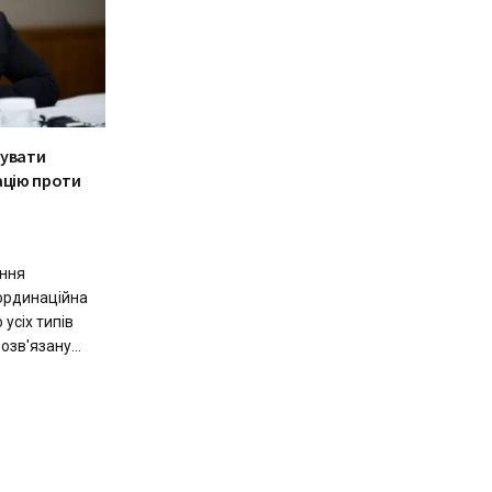
тувати
ацію проти
ння
ординаційна
усіх типів
озв'язану...