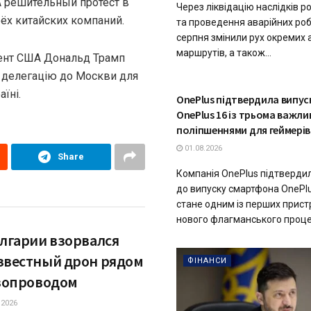
А решительный протест в
Через ліквідацію наслідків р
ёх китайских компаний.
та проведення аварійних робі
серпня змінили рух окремих 
маршрутів, а також...
дент США Дональд Трамп
 делегацію до Москви для
їні.
ТЕХНОЛОГІЇ
OnePlus підтвердила випу
OnePlus 16 із трьома важл
поліпшеннями для геймерів
01.08.2026
Share
Компанія OnePlus підтвердил
до випуску смартфона OnePlu
стане одним із перших пристр
нового флагманського процес
олгарии взорвался
звестный дрон рядом
ФІНАНСИ
азопроводом
.2026