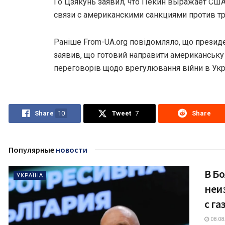
Го Цзякунь заявил, что Пекин выражает СШ
связи с американскими санкциями против тр
Раніше From-UA.org повідомляло, що прези
заявив, що готовий направити американську
переговорів щодо врегулювання війни в Укра
Share
10
Tweet
7
Share
Популярные
новости
В Б
УКРАЇНА
неи
с г
08.08