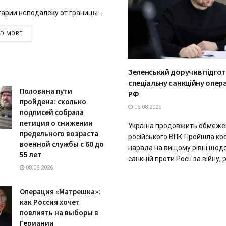
гарии неподалеку от границы...
DETAILS
AD MORE
Зеленський доручив підго
спеціальну санкційну опер
Половина пути
РФ
пройдена: сколько
06.08.2026
подписей собрала
петиция о снижении
Україна продовжить обмеже
предельного возраста
російського ВПК Пройшла ко
военной службы с 60 до
нарада на вищому рівні щодо 
55 лет
санкцій проти Росії за війну, р
08.08.2026
Операция «Матрешка»:
как Россия хочет
повлиять на выборы в
Германии