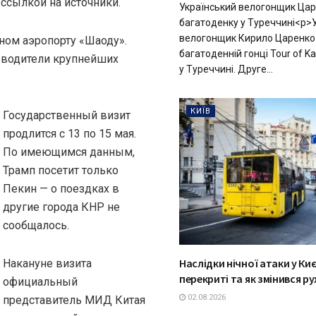
 ссылкой на источники.
Український велогонщик Цар
багатоденку у Туреччині<p>
велогонщик Кирило Царенко 
ном аэропорту «Шаоду».
багатоденній гонці Tour of 
оводители крупнейших
у Туреччині. Друге...
КИЇВ
Государственный визит
продлится с 13 по 15 мая.
По имеющимся данным,
Трамп посетит только
Пекин — о поездках в
другие города КНР не
сообщалось.
Наслідки нічної атаки у Києв
Накануне визита
перекриті та як змінився р
официальный
02.08.2026
представитель МИД Китая