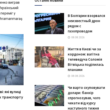
Останні новини
енко виграв
Український
переміг у
В Болгарии взорвался
Kahramanmaraş
неизвестный дрон
рядом с
газопроводом
08.08.2026
Життя в Києві чи за
кордоном: вагітна
телеведуча Соломія
Вітвіцька поділилась
планами
08.08.2026
Чи варто скуповувати
і: які вулиці
долари: банкір
ух транспорту
спрогнозував, чого
чекати від курсу
наступного тижня