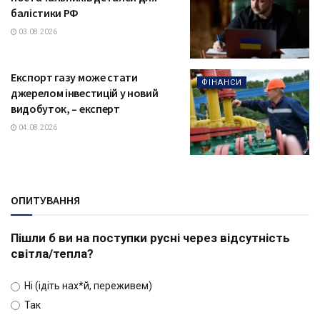
балістики РФ
03.08.2026
Експорт газу може стати
ФІНАНСИ
джерелом інвестицій у новий
видобуток, – експерт
04.08.2026
ОПИТУВАННЯ
Пішли б ви на поступки русні через відсутність
світла/тепла?
Ні (ідіть нах*й, переживем)
Так