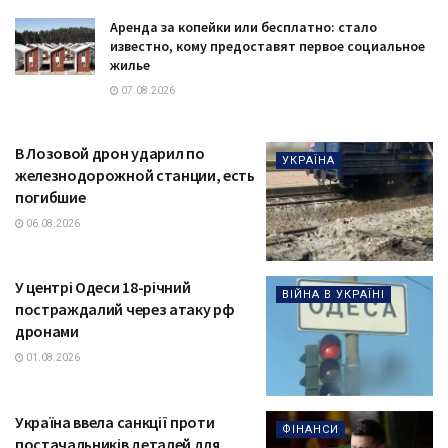
Аренда за копейки или бесплатно: стало
известно, кому предоставят первое социальное
жилье
07.08.2026
В Лозовой дрон ударил по
УКРАЇНА
железнодорожной станции, есть
погибшие
06.08.2026
У центрі Одеси 18-річний
ВІЙНА В УКРАЇНІ
постраждалий через атаку рф
дронами
01.08.2026
Україна ввела санкції проти
ФІНАНСИ
постачальників деталей для