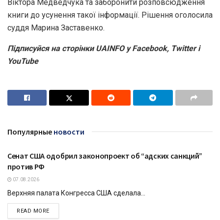
Віктора Медведчука та заборонити розповсюдження
книги до усунення такої інформації. Рішення оголосила
суддя Марина Заставенко.
Підписуйся на сторінки UAINFO у Facebook, Twitter і
YouTube
Популярные
новости
Сенат США одобрил законопроект об “адских санкций”
УКРАЇНА
против РФ
07.08.2026
Верхняя палата Конгресса США сделала...
DETAILS
READ MORE