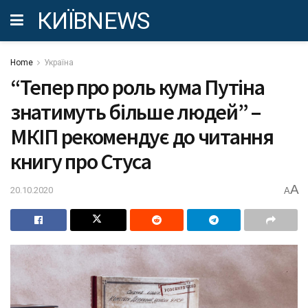
КИЇВNEWS
Home
Україна
“Тепер про роль кума Путіна
знатимуть більше людей” –
МКІП рекомендує до читання
книгу про Стуса
A
20.10.2020
A