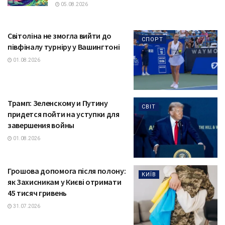
05.08.2026
Світоліна не змогла вийти до
СПОРТ
півфіналу турніру у Вашингтоні
01.08.2026
Трамп: Зеленскому и Путину
СВІТ
придется пойти на уступки для
завершения войны
01.08.2026
Грошова допомога після полону:
КИЇВ
як Захисникам у Києві отримати
45 тисяч гривень
31.07.2026