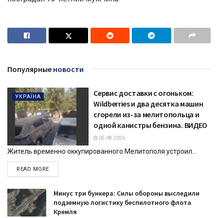
Популярные
новости
Сервис доставки с огоньком:
УКРАЇНА
Wildberries и два десятка машин
сгорели из-за мелитопольца и
одной канистры бензина. ВИДЕО
05.08.2026
Житель временно оккупированного Мелитополя устроил...
DETAILS
READ MORE
Минус три бункера: Силы обороны выследили
подземную логистику беспилотного флота
Кремля