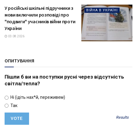
У російські шкільні підручники з
ВІЙНА В УКРАЇНІ
мови включили розповіді про
"подвиги" учасників війни проти
України
03.08.2026
ОПИТУВАННЯ
Пішли б ви на поступки русні через відсутність
світла/тепла?
Ні (ідіть нах*й, переживем)
Так
Results