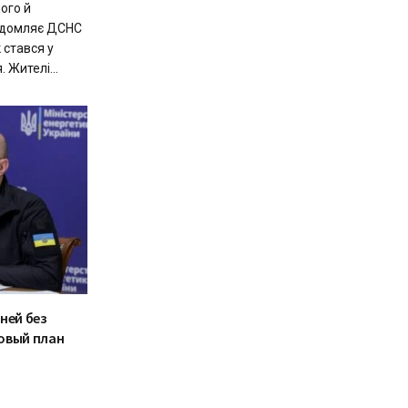
ого й
відомляє ДСНС
 стався у
 Жителі...
ней без
овый план