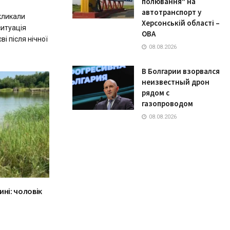
полювання" на
автотранспорт у
акликали
Херсонській області –
ситуація
ОВА
ві після нічної
08.08.2026
В Болгарии взорвался
неизвестный дрон
рядом с
газопроводом
08.08.2026
ині: чоловік