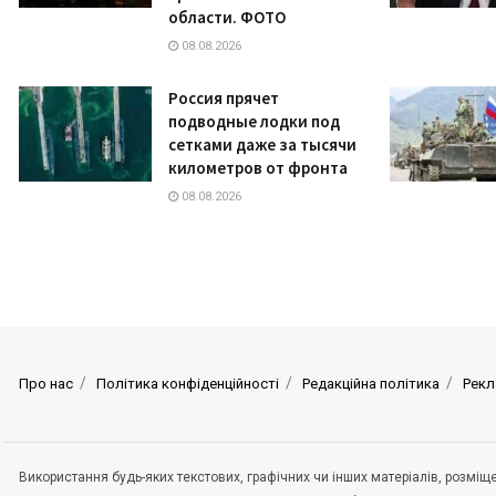
области. ФОТО
08.08.2026
Россия прячет
подводные лодки под
сетками даже за тысячи
километров от фронта
08.08.2026
Про нас
Політика конфіденційності
Редакційна політика
Рекл
Використання будь-яких текстових, графічних чи інших матеріалів, розмі