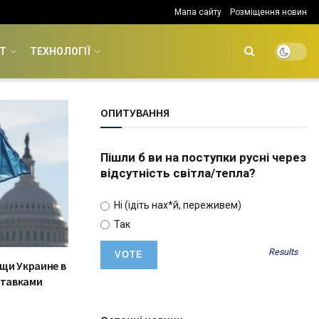
Мапа сайту
Розміщення новин
Т
ТЕХНОЛОГІЇ
ОПИТУВАННЯ
Пішли б ви на поступки русні через
відсутність світла/тепла?
Ні (ідіть нах*й, переживем)
Так
Results
щи Украине в
ставками