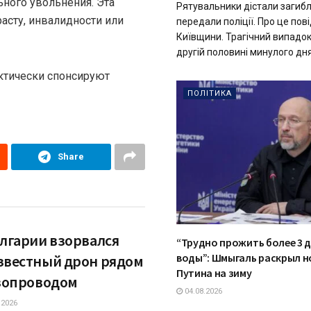
ного увольнения. Эта
Рятувальники дістали загибл
асту, инвалидности или
передали поліції. Про це по
Київщини. Трагічний випадок
другій половині минулого дня.
ктически спонсируют
ПОЛІТИКА
Share
олгарии взорвался
“Трудно прожить более 3 д
воды”: Шмыгаль раскрыл н
звестный дрон рядом
Путина на зиму
азопроводом
04.08.2026
.2026