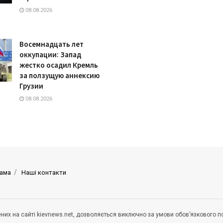
08.08.2026
Восемнадцать лет
оккупации: Запад
жестко осадил Кремль
за ползущую аннексию
Грузии
08.08.2026
ама
Наші контакти
щених на сайті kievnews.net, дозволяється виключно за умови обов’язкового 