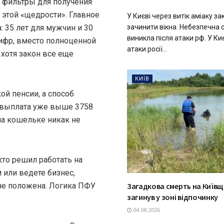
фильтры для получения
этой «щедрости». Главное
У Києві через витік аміаку з
зачинити вікна. Небезпечна 
: 35 лет для мужчин и 30
виникла після атаки рф. У Киє
 цифр, вместо полноценной
атаки росії...
хотя закон все еще
КИЇВ
ой пенсии, а способ
а выплата уже выше 3758
на кошельке никак не
кто решил работать на
 или ведете бизнес,
не положена. Логика ПФУ
Загадкова смерть на Київщ
загинув у зоні відпочинку
04.08.2026