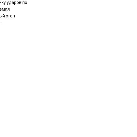
ику ударов по
ремля
ый этап
..