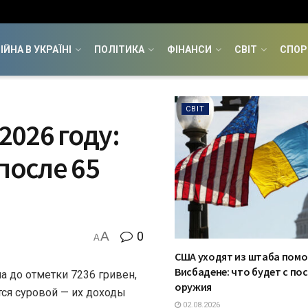
ІЙНА В УКРАЇНІ
ПОЛІТИКА
ФІНАНСИ
СВІТ
СПОР
СВІТ
026 году:
после 65
A
0
A
США уходят из штаба помо
Висбадене: что будет с по
ла до отметки 7236 гривен,
оружия
тся суровой — их доходы
02.08.2026