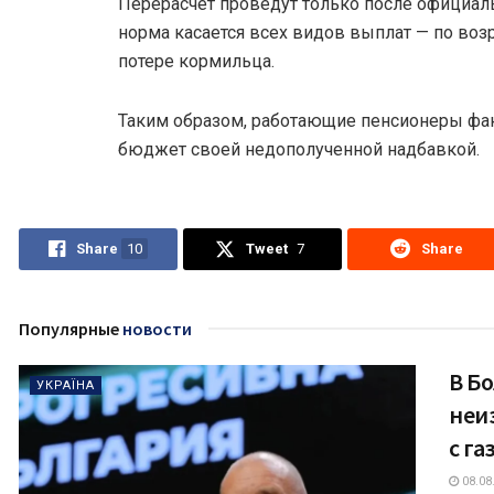
Перерасчет проведут только после официаль
норма касается всех видов выплат — по возр
потере кормильца.
Таким образом, работающие пенсионеры фа
бюджет своей недополученной надбавкой.
Share
10
Tweet
7
Share
Популярные
новости
В Б
УКРАЇНА
неи
с г
08.08