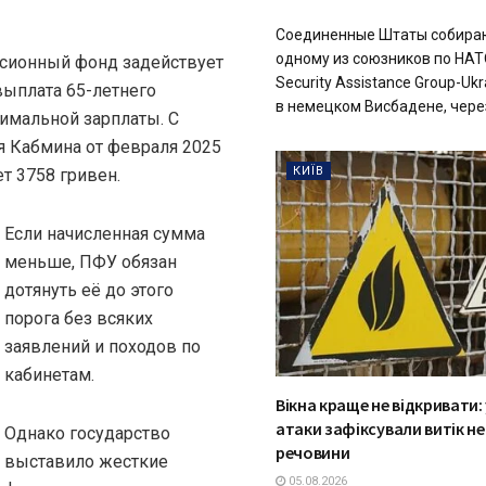
Соединенные Штаты собираю
одному из союзников по НАТ
нсионный фонд задействует
Security Assistance Group-Uk
выплата 65-летнего
в немецком Висбадене, через
имальной зарплаты. С
я Кабмина от февраля 2025
КИЇВ
т 3758 гривен.
Если начисленная сумма
меньше, ПФУ обязан
дотянуть её до этого
порога без всяких
заявлений и походов по
кабинетам.
Вікна краще не відкривати: 
атаки зафіксували витік н
Однако государство
речовини
выставило жесткие
05.08.2026