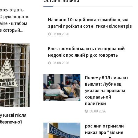
Останні новини
тся отдать
О руководство
Названо 10 надійних автомобілів, які
raine - штабом
здатні проїхати сотні тисяч кілометрів
 который...
08.08.2026
Електромобілі мають несподіваний
недолік про який рідко говорять
08.08.2026
Почему ВПЛ лишают
выплат: Лубинец
указал на провалы
социальной
политики
08.08.2026
у Києві після
ебезпечної
росіяни отримали
наказ про "вільне