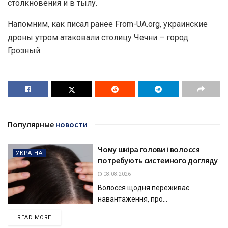
столкновения и в тылу.
Напомним, как писал ранее From-UA.org, украинские
дроны утром атаковали столицу Чечни – город
Грозный.
Популярные
новости
Чому шкіра голови і волосся
УКРАЇНА
потребують системного догляду
08.08.2026
Волосся щодня переживає
навантаження, про...
DETAILS
READ MORE