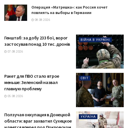
Операция «Матрешка»: как Россия хочет
повлиять на выборы в Германии
08.08.2026
Генштаб: за добу 233 бої, ворог
ВІЙНА В УКРАЇНІ
застосував понад 10 тис. дронів
07.08.2026
Ракет для ПВО стало втрое
СВІТ
меньше: Зеленский назвал
главную проблему
05.08.2026
Ползучая оккупация в Донецкой
УКРАЇНА
области: враг захватил Сухецкое
и рвется вперед под Покровском