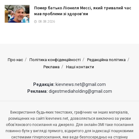
Помер батько Ліонеля Мессі, який тривалий час
мав проблеми зі здоров’ям
08.08.2026
Про нас
Політика конфіденційності
Редакційна політика
Реклама
Наші контакти
Редакція:
kievnews.net@gmail.com
Реклама:
digestmediaholding@gmail.com
Використання будь-яких текстових, графічних чи інших матеріалів,
розміщених на сайті kievnews.net, дозволяється виключно за умови
обов’язкового посилання на джерело. Для онлайн-ЗМІ таке посилання
повинно бути у вигляді прямого, відкритого для індексації пошуковими
системами гіперпосилання, яке веде безпосередньо на сторінку