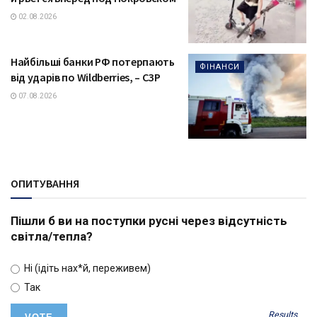
02.08.2026
Найбільші банки РФ потерпають
ФІНАНСИ
від ударів по Wildberries, – СЗР
07.08.2026
ОПИТУВАННЯ
Пішли б ви на поступки русні через відсутність
світла/тепла?
Ні (ідіть нах*й, переживем)
Так
Results