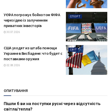
УЄФА погрожує бойкотом ФІФА
СПОРТ
через ідею із залученням
приватних інвесторів
30.07.2026
США уходят из штаба помощи
СВІТ
Украине в Висбадене: что будет с
поставками оружия
02.08.2026
ОПИТУВАННЯ
Пішли б ви на поступки русні через відсутність
світла/тепла?