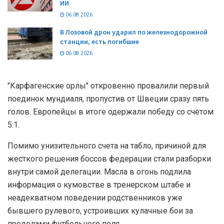
ИИ
06.08.2026
В Лозовой дрон ударил по железнодорожной
станции, есть погибшие
06.08.2026
"Карфагенские орлы" откровенно провалили первый
поединок мундиаля, пропустив от Швеции сразу пять
голов. Европейцы в итоге одержали победу со счетом
5:1.
Помимо унизительного счета на табло, причиной для
жесткого решения боссов федерации стали разборки
внутри самой делегации. Масла в огонь подлила
информация о кумовстве в тренерском штабе и
неадекватном поведении родственников уже
бывшего рулевого, устроивших кулачные бои за
пределами футбольного поля.