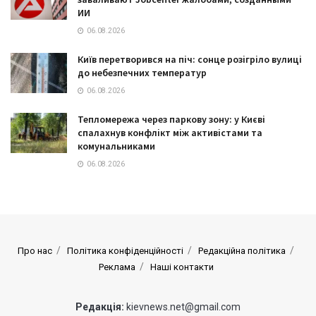
ИИ
06.08.2026
Київ перетворився на піч: сонце розігріло вулиці
до небезпечних температур
06.08.2026
Тепломережа через паркову зону: у Києві
спалахнув конфлікт між активістами та
комунальниками
06.08.2026
Про нас
Політика конфіденційності
Редакційна політика
Реклама
Наші контакти
Редакція:
kievnews.net@gmail.com