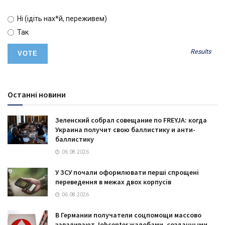
Ні (ідіть нах*й, переживем)
Так
Results
Останні новини
Зеленский собрал совещание по FREYJA: когда
Украина получит свою баллистику и анти-
баллистику
06.08.2026
У ЗСУ почали оформлювати перші спрощені
переведення в межах двох корпусів
06.08.2026
В Германии получатели соцпомощи массово
заваливают Jobcenter жалобами, созданными