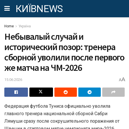
КИЇВNEWS
Home
Україна
Небывалый случай и
исторический позор: тренера
сборной уволили после первого
же матча на ЧМ-2026
A
15.06.2026
A
Федерация футбола Туниса официально уволила
главного тренера национальной сборной Сабри
Лямуши сразу после сокрушительного поражения от
Швеции в стартовом матче чемпионата мира-2026.