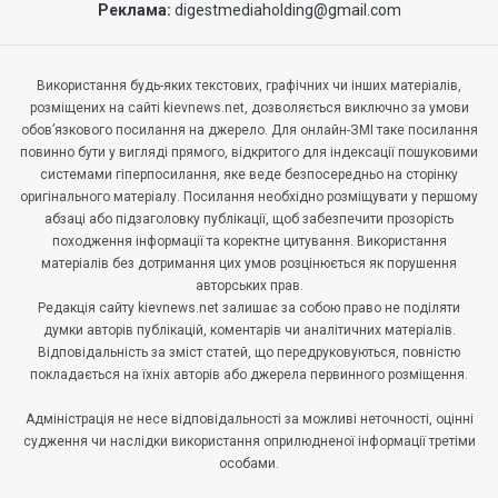
Реклама:
digestmediaholding@gmail.com
Використання будь-яких текстових, графічних чи інших матеріалів,
розміщених на сайті kievnews.net, дозволяється виключно за умови
обов’язкового посилання на джерело. Для онлайн-ЗМІ таке посилання
повинно бути у вигляді прямого, відкритого для індексації пошуковими
системами гіперпосилання, яке веде безпосередньо на сторінку
оригінального матеріалу. Посилання необхідно розміщувати у першому
абзаці або підзаголовку публікації, щоб забезпечити прозорість
походження інформації та коректне цитування. Використання
матеріалів без дотримання цих умов розцінюється як порушення
авторських прав.
Редакція сайту kievnews.net залишає за собою право не поділяти
думки авторів публікацій, коментарів чи аналітичних матеріалів.
Відповідальність за зміст статей, що передруковуються, повністю
покладається на їхніх авторів або джерела первинного розміщення.
Адміністрація не несе відповідальності за можливі неточності, оцінні
судження чи наслідки використання оприлюдненої інформації третіми
особами.