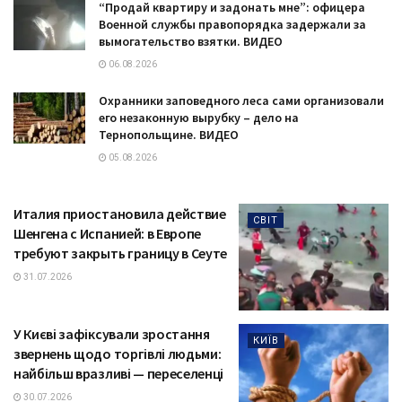
“Продай квартиру и задонать мне”: офицера
Военной службы правопорядка задержали за
вымогательство взятки. ВИДЕО
06.08.2026
Охранники заповедного леса сами организовали
его незаконную вырубку – дело на
Тернопольщине. ВИДЕО
05.08.2026
Италия приостановила действие
СВІТ
Шенгена с Испанией: в Европе
требуют закрыть границу в Сеуте
31.07.2026
У Києві зафіксували зростання
КИЇВ
звернень щодо торгівлі людьми:
найбільш вразливі — переселенці
30.07.2026