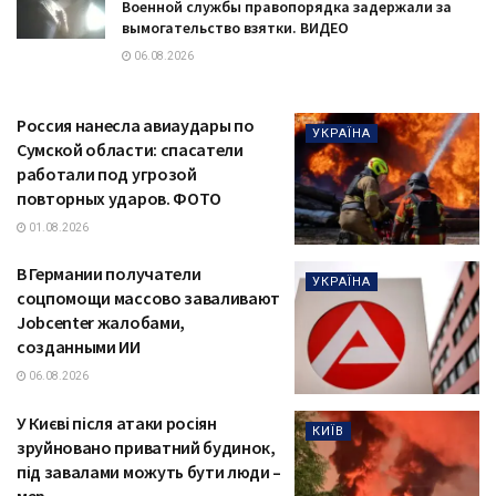
Военной службы правопорядка задержали за
вымогательство взятки. ВИДЕО
06.08.2026
Россия нанесла авиаудары по
УКРАЇНА
Сумской области: спасатели
работали под угрозой
повторных ударов. ФОТО
01.08.2026
В Германии получатели
УКРАЇНА
соцпомощи массово заваливают
Jobcenter жалобами,
созданными ИИ
06.08.2026
У Києві після атаки росіян
КИЇВ
зруйновано приватний будинок,
під завалами можуть бути люди –
мер