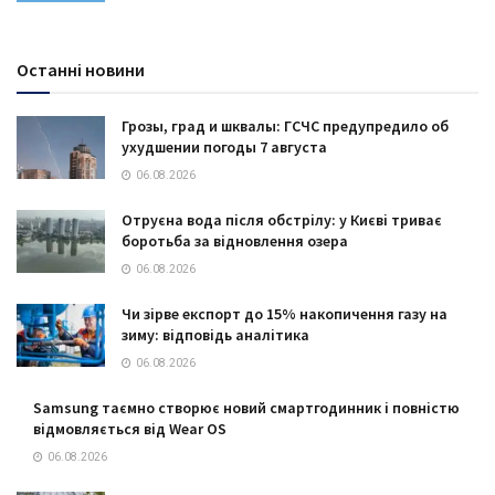
Останні новини
Грозы, град и шквалы: ГСЧС предупредило об
ухудшении погоды 7 августа
06.08.2026
Отруєна вода після обстрілу: у Києві триває
боротьба за відновлення озера
06.08.2026
Чи зірве експорт до 15% накопичення газу на
зиму: відповідь аналітика
06.08.2026
Samsung таємно створює новий смартгодинник і повністю
відмовляється від Wear OS
06.08.2026