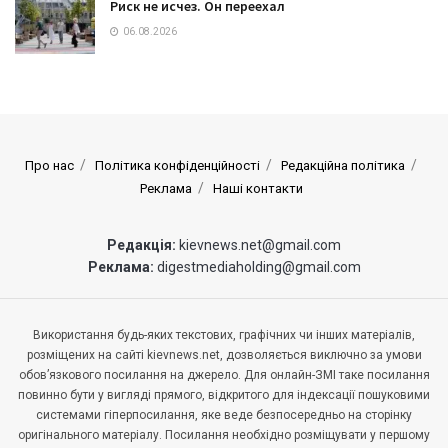
Риск не исчез. Он переехал
06.08.2026
Про нас
Політика конфіденційності
Редакційна політика
Реклама
Наші контакти
Редакція:
kievnews.net@gmail.com
Реклама:
digestmediaholding@gmail.com
Використання будь-яких текстових, графічних чи інших матеріалів,
розміщених на сайті kievnews.net, дозволяється виключно за умови
обов’язкового посилання на джерело. Для онлайн-ЗМІ таке посилання
повинно бути у вигляді прямого, відкритого для індексації пошуковими
системами гіперпосилання, яке веде безпосередньо на сторінку
оригінального матеріалу. Посилання необхідно розміщувати у першому