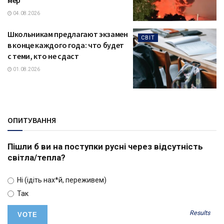
04.08.2026
Школьникам предлагают экзамен
СВІТ
в конце каждого года: что будет
с теми, кто не сдаст
01.08.2026
ОПИТУВАННЯ
Пішли б ви на поступки русні через відсутність
світла/тепла?
Ні (ідіть нах*й, переживем)
Так
Results