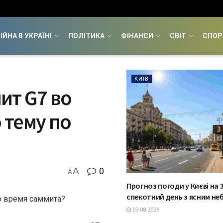
ІЙНА В УКРАЇНІ
ПОЛІТИКА
ФІНАНСИ
СВІТ
СПОР
КИЇВ
ит G7 во
 тему по
A
0
A
Прогноз погоди у Києві на 3
спекотний день з ясним не
о время саммита?
03.08.2026