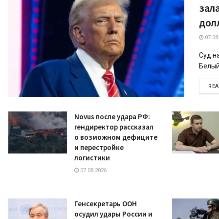
зала
дол
07.08
Суд н
Белый.
RE
Novus после удара РФ:
гендиректор рассказал
о возможном дефиците
и перестройке
логистики
07.08.2026
Генсекретарь ООН
осудил удары России и