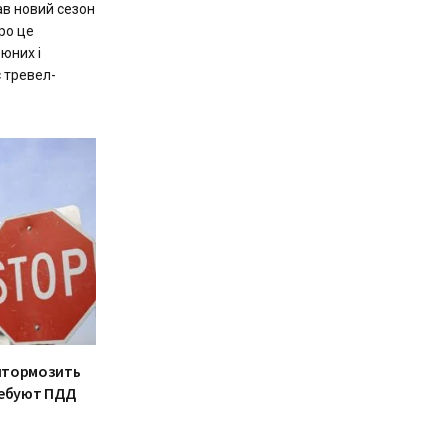
ав новий сезон
ро це
юних і
 тревел-
итормозить
ребуют ПДД