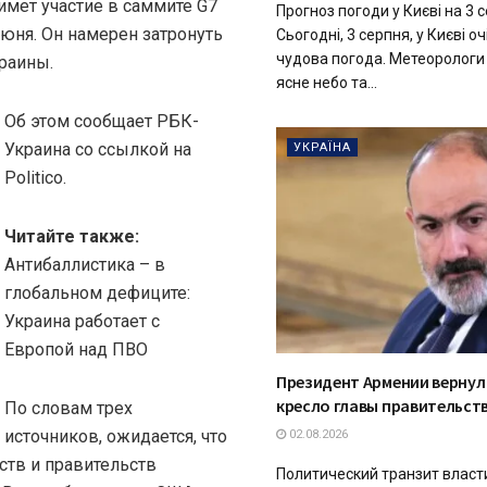
мет участие в саммите G7
Прогноз погоди у Києві на 3 
июня. Он намерен затронуть
Сьогодні, 3 серпня, у Києві о
чудова погода. Метеорологи
краины.
ясне небо та...
Об этом сообщает РБК-
Украина со ссылкой на
УКРАЇНА
Politico.
Читайте также:
Антибаллистика – в
глобальном дефиците:
Украина работает с
Европой над ПВО
Президент Армении вернул
кресло главы правительст
По словам трех
источников, ожидается, что
02.08.2026
ств и правительств
Политический транзит власти