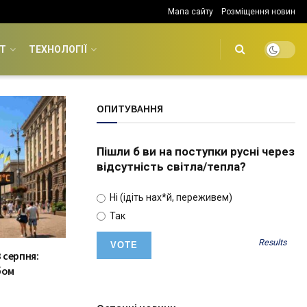
Мапа сайту
Розміщення новин
Т
ТЕХНОЛОГІЇ
ОПИТУВАННЯ
Пішли б ви на поступки русні через
відсутність світла/тепла?
Ні (ідіть нах*й, переживем)
Так
Results
 серпня:
бом