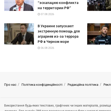
“эскалацию конфликта
на территории РФ”
07.08.2026
В Украине запускают
экстренную помощь для
аграриев из-за террора
РФ в Черном море
06.08.2026
Про нас
Політика конфіденційності
Редакційна політика
Рекл
Використання будь-яких текстових, графічних чи інших матеріалів, розмі