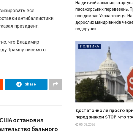
На дитячій залізниці стартув
пасажирських перевезень. П
визировать все
повідомляє Укрзалізниця. На 
ставки антибаллистики.
дорослих мандрівників чекає
сказал президент.
подарунок -...
тно, что Владимир
ПОЛІТИКА
ьду Трампу письмо о
Share
Достаточно ли просто пр
перед знаком STOP: что т
 США остановил
05.08.2026
оительство бального