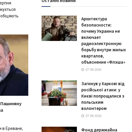
Останні новини
серпня
чікується
 обіцяють
Архитектура
безопасности:
почему Украина не
включает
радиоэлектронную
борьбу внутри жилых
кварталов,
объяснение «Флэша»
07.08.2026
Загинув у Харкові від
російської атаки: у
Києві попрощалися з
польським
 Пашиняну
волонтером
ва
07.08.2026
 в Ереване,
Фонд держмайна