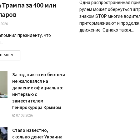
Одна распространенная при
 Трампа за 400 млн
рулем может обернуться шт
ларов
знаком STOP многие водите
притормаживают и продолж
.2026
движение. Однако такая...
апомнил президенту, что
..
DETAILS
AD MORE
За год никто из бизнеса
не жаловался на
давление официально:
интервью с
заместителем
Генпрокурора Крымом
07.08.2026
Стало известно,
сколько денег Украина