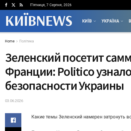
П’ятниця, 7 Серпня, 2026
КИЇВNEWS
КИЇВ
УКРАЇНА
В
Home
Політика
Зеленский посетит самм
Франции: Politico узнало
безопасности Украины
03.06.2026
Какие темы Зеленский намерен затронуть в