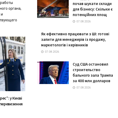
 работы
почав шукати склади
ного органа,
для бізнесу: Скільки є
 и
потенційних площ
ствующего
07.08.2026
Як ефективно працювати з ШІ: готові
запити для менеджерів із продажу,
маркетологів і керівників
07.08.2026
Суд США остановил
строительство
бального зала Трампа
за 400 млн долларов
07.08.2026
ес”: у Києві
 перевезення