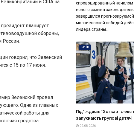
, Великобритании и США на
спровоцированный началом
нового созыва законодатель
завершился прогнозируемой
молниеносной победой дей
й президент планирует
лидера страны....
отивовоздушной обороны,
 России.
КИЇВ
ции говорил, что Зеленский
тся с 15 по 17 июня.
имир Зеленский провел
ующего. Одна из главных
Під’їжджає “Хогвартс-експр
атической работы для
запускають групові дитячі
включая средства
02.08.2026