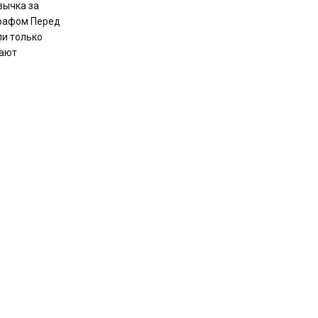
вычка за
рафом Перед
ли только
ают