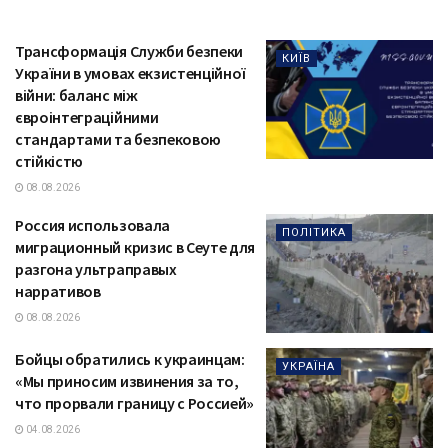
Трансформація Служби безпеки
КИЇВ
України в умовах екзистенційної
війни: баланс між
євроінтеграційними
стандартами та безпековою
стійкістю
08.08.2026
Россия использовала
ПОЛІТИКА
миграционный кризис в Сеуте для
разгона ультраправых
нарративов
08.08.2026
Бойцы обратились к украинцам:
УКРАЇНА
«Мы приносим извинения за то,
что прорвали границу с Россией»
04.08.2026