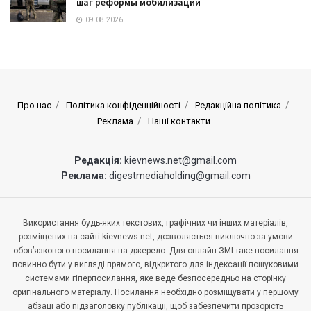
шаг реформы мобилизации
09.08.2026
Про нас
Політика конфіденційності
Редакційна політика
Реклама
Наші контакти
Редакція:
kievnews.net@gmail.com
Реклама:
digestmediaholding@gmail.com
Використання будь-яких текстових, графічних чи інших матеріалів,
розміщених на сайті kievnews.net, дозволяється виключно за умови
обов’язкового посилання на джерело. Для онлайн-ЗМІ таке посилання
повинно бути у вигляді прямого, відкритого для індексації пошуковими
системами гіперпосилання, яке веде безпосередньо на сторінку
оригінального матеріалу. Посилання необхідно розміщувати у першому
абзаці або підзаголовку публікації, щоб забезпечити прозорість