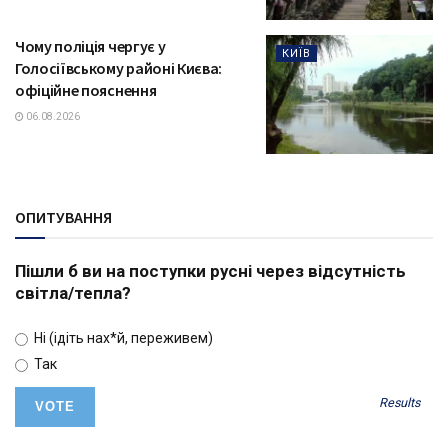
Чому поліція чергує у
КИЇВ
Голосіївському районі Києва:
офіційне пояснення
06.08.2026
ОПИТУВАННЯ
Пішли б ви на поступки русні через відсутність
світла/тепла?
Ні (ідіть нах*й, переживем)
Так
Results