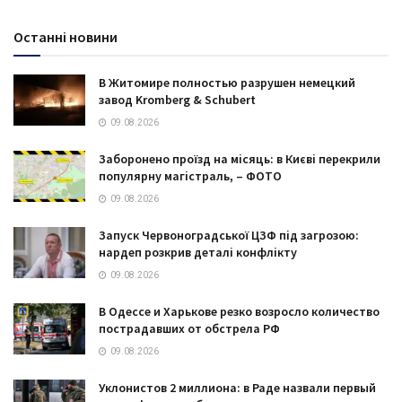
Останні новини
В Житомире полностью разрушен немецкий
завод Kromberg & Schubert
09.08.2026
Заборонено проїзд на місяць: в Києві перекрили
популярну магістраль, – ФОТО
09.08.2026
Запуск Червоноградської ЦЗФ під загрозою:
нардеп розкрив деталі конфлікту
09.08.2026
В Одессе и Харькове резко возросло количество
пострадавших от обстрела РФ
09.08.2026
Уклонистов 2 миллиона: в Раде назвали первый