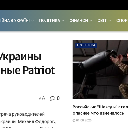
ІЙНА В УКРАЇНІ
ПОЛІТИКА
ФІНАНСИ
СВІТ
СПОР
ПОЛІТИКА
х Украины
ые Patriot
A
0
A
Российские “Шахеды” стал
опаснее: что изменилось
стреча руководителей
01.08.2026
Украины Михаил Федоров,