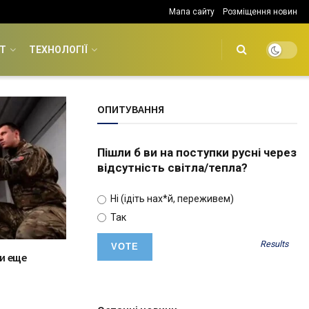
Мапа сайту
Розміщення новин
Т
ТЕХНОЛОГІЇ
ОПИТУВАННЯ
Пішли б ви на поступки русні через
відсутність світла/тепла?
Ні (ідіть нах*й, переживем)
Так
Results
и еще