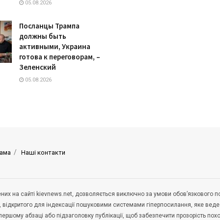
05.08.2026
Посланцы Трампа
должны быть
активными, Украина
готова к переговорам, –
Зеленский
05.08.2026
ама
Наші контакти
щених на сайті kievnews.net, дозволяється виключно за умови обов’язкового 
, відкритого для індексації пошуковими системами гіперпосилання, яке вед
 першому абзаці або підзаголовку публікації, щоб забезпечити прозорість по