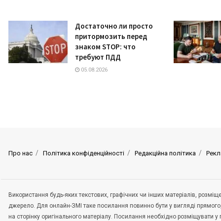
Достаточно ли просто
притормозить перед
знаком STOP: что
требуют ПДД
05.08.2026
Про нас
Політика конфіденційності
Редакційна політика
Рекл
Використання будь-яких текстових, графічних чи інших матеріалів, розмі
джерело. Для онлайн-ЗМІ таке посилання повинно бути у вигляді прямого
на сторінку оригінального матеріалу. Посилання необхідно розміщувати у