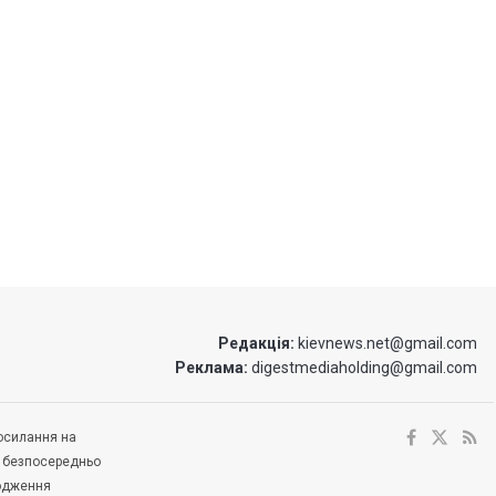
Редакція:
kievnews.net@gmail.com
Реклама:
digestmediaholding@gmail.com
посилання на
е безпосередньо
ходження