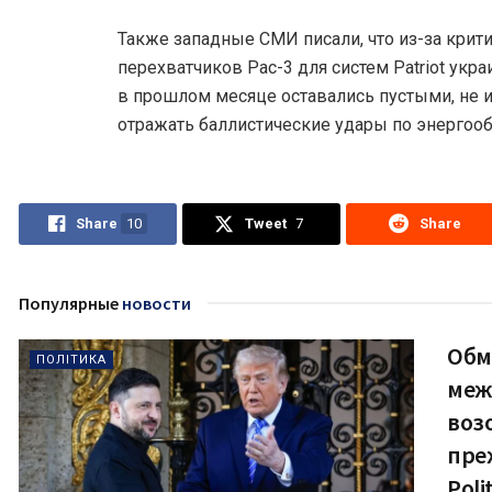
Также западные СМИ писали, что из-за крит
перехватчиков Pac-3 для систем Patriot укр
в прошлом месяце оставались пустыми, не
отражать баллистические удары по энергоо
Share
10
Tweet
7
Share
Популярные
новости
Обм
ПОЛІТИКА
меж
воз
пре
Poli