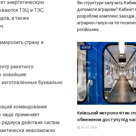
ует энергетическую
Які структури залучить Кабмі
допомоги аграріям? Кабінет м
ываются ТЭЦ и ТЭС,
розробляє комплекс заходів
дов, а также
аграрної галузі на тлі посиле
ч.
російських...
аморозить страну и
КИЇВ
ектр ракетного
к новейшие
, изготовленные буквально
каций командования
Київський метрополітен с
е чаще применяет
обмеження доступу під ча
о радиуса действия систем
30.07.2026
практически невозможно.