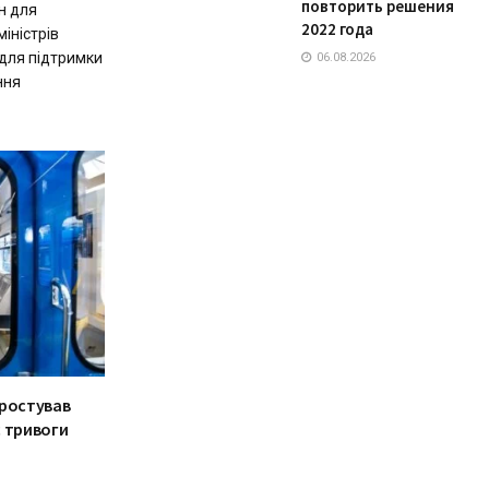
повторить решения
н для
2022 года
іністрів
 для підтримки
06.08.2026
ння
простував
с тривоги