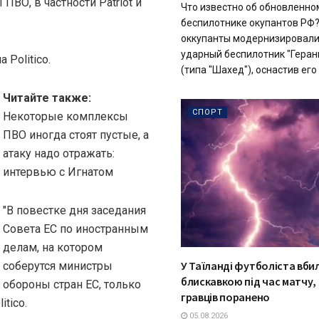
ПВО, в частности Patriot и
Что известно об обновленно
беспилотнике окупантов РФ?
оккупанты модернизировали
ударный беспилотник "Геран
Politico.
(типа "Шахед"), оснастив его 
Читайте также:
СПОРТ
Некоторые комплексы
ПВО иногда стоят пустые, а
атаку надо отражать:
интервью с Игнатом
"В повестке дня заседания
Совета ЕС по иностранным
делам, на котором
У Таїланді футболіста вби
соберутся министры
блискавкою під час матчу, 
обороны стран ЕС, только
гравців поранено
tico.
05.08.2026