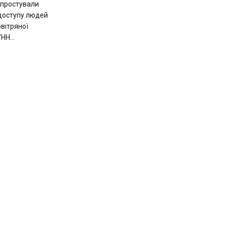
спростували
доступу людей
овітряної
НН...