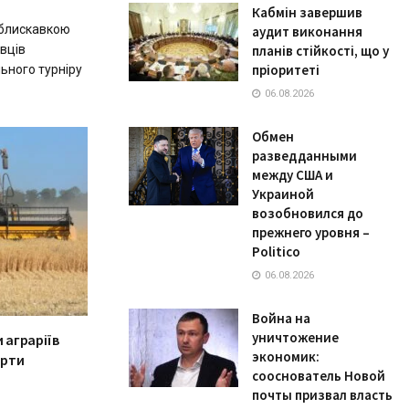
Кабмін завершив
 блискавкою
аудит виконання
авців
планів стійкості, що у
пріоритеті
ьного турніру
06.08.2026
Обмен
разведданными
между США и
Украиной
возобновился до
прежнего уровня –
Politico
06.08.2026
Война на
уничтожение
 аграріїв
экономик:
орти
сооснователь Новой
почты призвал власть