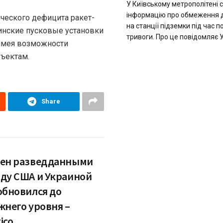
У Київському метрополітені 
інформацію про обмеження 
ического дефицита ракет-
на станції підземки під час п
аинские пусковые установки
тривоги. Про це повідомляє У
 имея возможности
бъектам.
Share
ен разведданными
ду США и Украиной
обновился до
жнего уровня –
tico