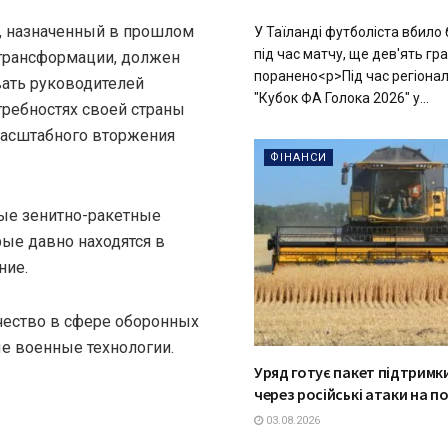
, назначенный в прошлом
У Таїланді футболіста вбило
під час матчу, ще дев'ять гр
трансформации, должен
поранено<p>Під час регіонал
вать руководителей
"Кубок ФА Голока 2026" у...
требностях своей страны
масштабного вторжения
ФІНАНСИ
ные зенитно-ракетные
рые давно находятся в
ние.
чество в сфере оборонных
ые военные технологии.
Уряд готує пакет підтримки
через російські атаки на п
03.08.2026