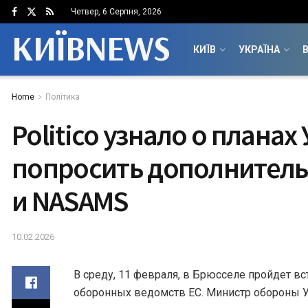
Четвер, 6 Серпня, 2026
КИЇВNEWS
КИЇВ
УКРАЇНА
В
Home
Політика
Politico узнало о плана
попросить дополнительн
и NASAMS
10.02.2026
В среду, 11 февраля, в Брюсселе пройдет в
оборонных ведомств ЕС. Министр обороны 