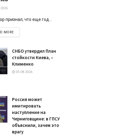
.2026
р признал, что еще год...
DETAILS
AD MORE
СНБО утвердил План
стойкости Киева, –
Клименко
05.08.2026
Россия может
имитировать
наступление на
Черниговщине: в ГПСУ
объяснили, зачем это
врагу