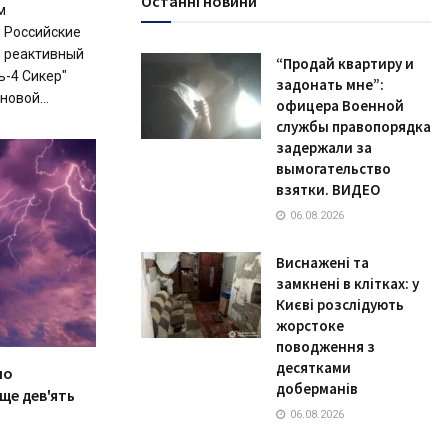
Останні новини
м
 Российские
 реактивный
“Продай квартиру и
ь-4 Сикер"
задонать мне”:
новой...
офицера Военной
службы правопорядка
задержали за
вымогательство
взятки. ВИДЕО
06.08.2026
Виснажені та
замкнені в клітках: у
Києві розслідують
жорстоке
поводження з
десятками
ло
доберманів
ще дев'ять
06.08.2026