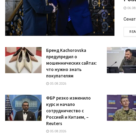
06.08
Сенато
RE
Бренд Kachorovska
предупредил о
мошеннических сайтах:
что нужно знать
покупателям
05.08.2026
ФБР резко изменило
курс и начало
сотрудничество с
Россией и Китаем, –
Reuters
05.08.2026