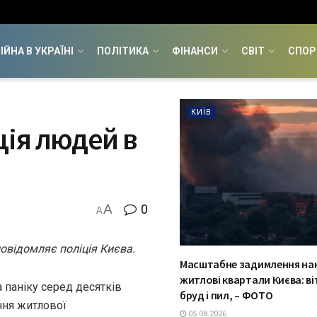
ІЙНА В УКРАЇНІ
ПОЛІТИКА
ФІНАНСИ
СВІТ
СПОР
КИЇВ
ція людей в
A
0
A
повідомляє поліція Києва.
Масштабне задимлення на
житлові квартали Києва: в
 паніку серед десятків
бруд і пил, – ФОТО
ння житлової
05.08.2026