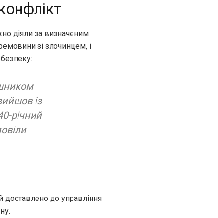
конфлікт
ежно діяли за визначеним
ремовини зі злочинцем, і
безпеку:
ушником
вийшов із
40-річний
повіли
й доставлено до управління
ну.