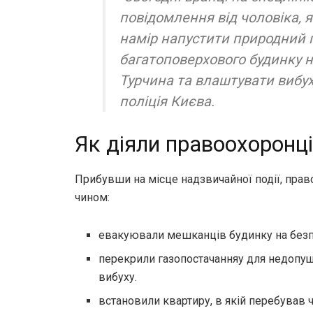
повідомлення від чоловіка, 
намір напустити природний г
багатоповерхового будинку на
Турчина та влаштувати вибух
поліція Києва.
Як діяли правоохоронці
Прибувши на місце надзвичайної події, прав
чином:
евакуювали мешканців будинку на безп
перекрили газопостачанняу для недопу
вибуху.
встановили квартиру, в якій перебував 