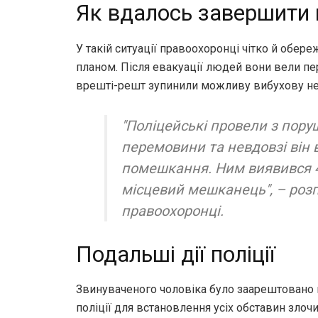
Як вдалось завершити 
У такій ситуації правоохоронці чітко й обер
планом. Після евакуації людей вони вели пе
врешті-решт зупинили можливу вибухову не
"Поліцейські провели з пор
перемовини та невдовзі він 
помешкання. Ним виявився 
місцевий мешканець", – роз
правоохоронці.
Подальші дії поліції
Звинуваченого чоловіка було заарештовано 
поліції для встановлення усіх обставин злочи