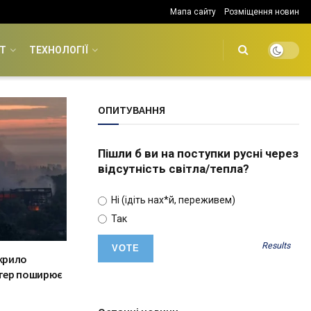
Мапа сайту
Розміщення новин
Т
ТЕХНОЛОГІЇ
ОПИТУВАННЯ
Пішли б ви на поступки русні через
відсутність світла/тепла?
Ні (ідіть нах*й, переживем)
Так
Results
крило
ітер поширює