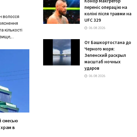
Конор Макгрегор
переніс операцію на
коліні після травми на
н волосся
UFC 329
ояснення
06.08.2026
та кількості
ище,...
От Башкортостана до
Черного моря:
Зеленский раскрыл
масштаб ночных
ударов
06.08.2026
й смесью
храм в