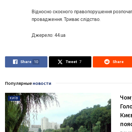
Відносно скоєного правопорушення розпоча
провадження. Триває слідство.
Джерело: 44.ua
Share
10
Tweet
7
Share
Популярные
новости
Чому
КИЇВ
Голо
Києв
поя