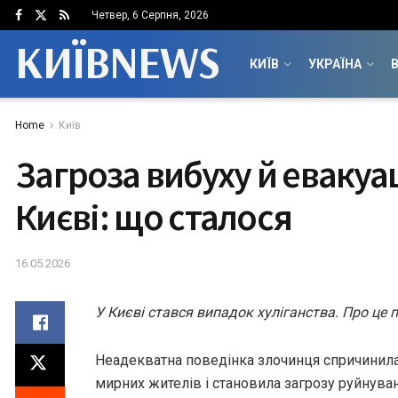
Четвер, 6 Серпня, 2026
КИЇВNEWS
КИЇВ
УКРАЇНА
В
Home
Київ
Загроза вибуху й евакуа
Києві: що сталося
16.05.2026
У Києві стався випадок хуліганства. Про це 
Неадекватна поведінка злочинця спричинила
мирних жителів і становила загрозу руйнува