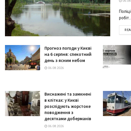
06.08
Поліц
робіт..
RE
Прогноз погоди у Києві
на 6 серпня: спекотний
день з ясним небом
06.08.2026
Виснажені та замкнені
в клітках: у Києві
розслідують жорстоке
поводження з
десятками доберманів
06.08.2026