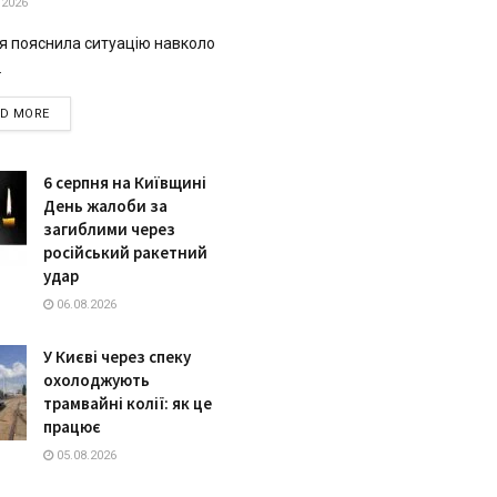
.2026
ія пояснила ситуацію навколо
.
DETAILS
AD MORE
6 серпня на Київщині
День жалоби за
загиблими через
російський ракетний
удар
06.08.2026
У Києві через спеку
охолоджують
трамвайні колії: як це
працює
05.08.2026