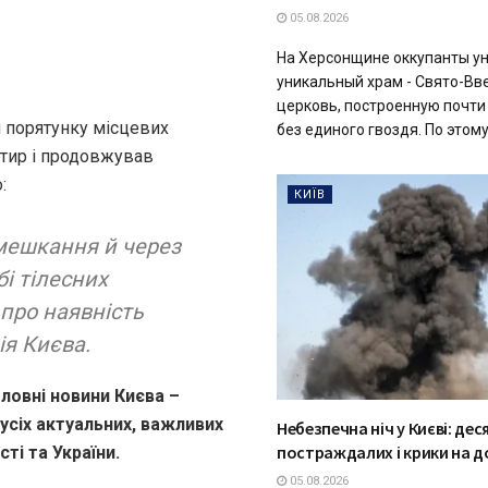
05.08.2026
На Херсонщине оккупанты у
уникальный храм - Свято-В
церковь, построенную почти
 порятунку місцевих
без единого гвоздя. По этому 
ртир і продовжував
:
КИЇВ
омешкання й через
бі тілесних
про наявність
ія Києва.
ловні новини Києва –
 усіх актуальних, важливих
Небезпечна ніч у Києві: дес
постраждалих і крики на 
ті та України.
05.08.2026