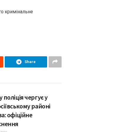
то кримінальне
Share
 поліція чергує у
сіївському районі
а: офіційне
снення