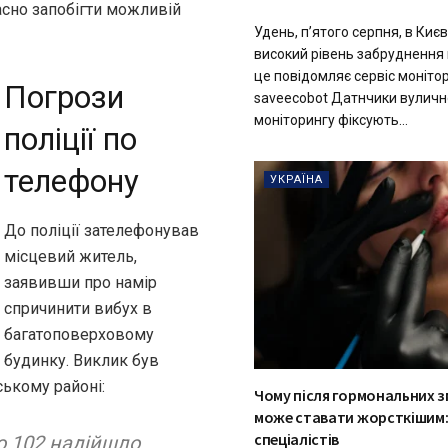
асно запобігти можливій
Удень, п’ятого серпня, в Києв
високий рівень забруднення 
це повідомляє сервіс моніто
Погрози
saveecobot Датнчики вуличн
моніторингу фіксують...
поліції по
телефону
УКРАЇНА
До поліції зателефонував
місцевий житель,
заявивши про намір
спричинити вибух в
багатоповерховому
будинку. Виклик був
ському районі:
Чому після гормональних з
може ставати жорсткішим:
спеціалістів
ію 102 надійшло