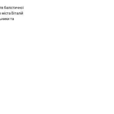
тв балістичної
 міста Віталій
ьники та