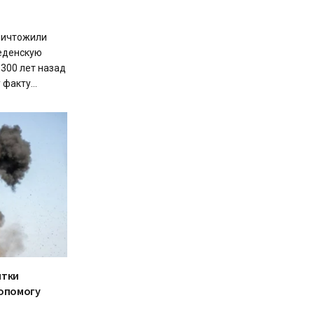
ничтожили
веденскую
 300 лет назад
факту...
ятки
допомогу