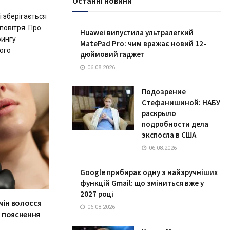
Останні новини
і зберігається
повітря. Про
Huawei випустила ультралегкий
рингу
MatePad Pro: чим вражає новий 12-
ого
дюймовий гаджет
06.08.2026
Подозрение
Стефанишиной: НАБУ
раскрыло
подробности дела
экспосла в США
06.08.2026
Google прибирає одну з найзручніших
функцій Gmail: що зміниться вже у
2027 році
мін волосся
06.08.2026
 пояснення