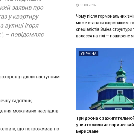
03.08.2026
який заявив про
аз у квартиру
Чому після гормональних змі
може ставати жорсткішим: п
 вулиці Ігоря
спеціалістів Зміна структури 
", – повідомляє
волосся на тілі — поширене яв
УКРАЇНА
оохоронці діяли наступним
ечну відстань;
щення можливих наслідків
Три дрона с зажигательно
уничтожили исторический 
чоловік, що погрожував по
Бериславе