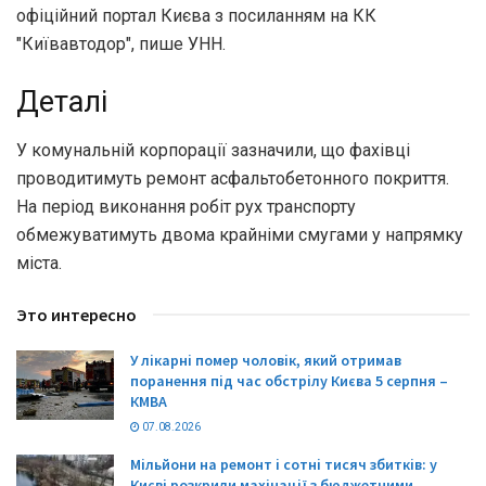
офіційний портал Києва з посиланням на КК
"Київавтодор", пише УНН.
Деталі
У комунальній корпорації зазначили, що фахівці
проводитимуть ремонт асфальтобетонного покриття.
На період виконання робіт рух транспорту
обмежуватимуть двома крайніми смугами у напрямку
міста.
Это интересно
У лікарні помер чоловік, який отримав
поранення під час обстрілу Києва 5 серпня –
КМВА
07.08.2026
Мільйони на ремонт і сотні тисяч збитків: у
Києві розкрили махінації з бюджетними