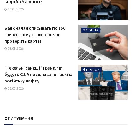
водой в Марганце
06.08.2026
Банк начал списывать по 150
УКРАЇНА
гривен: кому стоит срочно
проверить карты
03.08.2026
“Пекельні санкції” Грема. Чи
ФІНАНСИ
будуть США посилювати тиск на
російську нафту
05.08.2026
ОПИТУВАННЯ