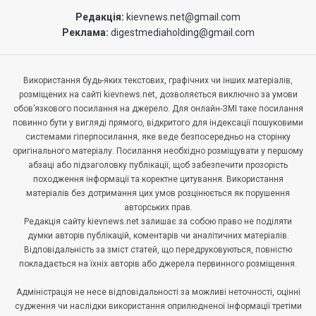
Редакція:
kievnews.net@gmail.com
Реклама:
digestmediaholding@gmail.com
Використання будь-яких текстових, графічних чи інших матеріалів,
розміщених на сайті kievnews.net, дозволяється виключно за умови
обов’язкового посилання на джерело. Для онлайн-ЗМІ таке посилання
повинно бути у вигляді прямого, відкритого для індексації пошуковими
системами гіперпосилання, яке веде безпосередньо на сторінку
оригінального матеріалу. Посилання необхідно розміщувати у першому
абзаці або підзаголовку публікації, щоб забезпечити прозорість
походження інформації та коректне цитування. Використання
матеріалів без дотримання цих умов розцінюється як порушення
авторських прав.
Редакція сайту kievnews.net залишає за собою право не поділяти
думки авторів публікацій, коментарів чи аналітичних матеріалів.
Відповідальність за зміст статей, що передруковуються, повністю
покладається на їхніх авторів або джерела первинного розміщення.
Адміністрація не несе відповідальності за можливі неточності, оцінні
судження чи наслідки використання оприлюдненої інформації третіми