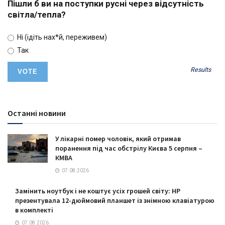
Пішли б ви на поступки русні через відсутність
світла/тепла?
Ні (ідіть нах*й, переживем)
Так
Results
Останні новини
У лікарні помер чоловік, який отримав
поранення під час обстрілу Києва 5 серпня –
КМВА
07.08.2026
Замінить ноутбук і не коштує усіх грошей світу: HP
презентувала 12-дюймовий планшет із знімною клавіатурою
в комплекті
07.08.2026