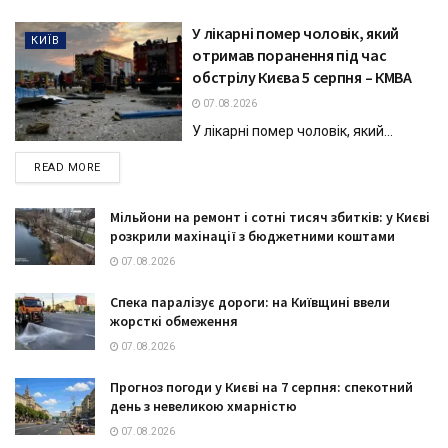
У лікарні помер чоловік, який
КИЇВ
отримав поранення під час
обстрілу Києва 5 серпня – КМВА
07.08.2026
У лікарні помер чоловік, який...
DETAILS
READ MORE
Мільйони на ремонт і сотні тисяч збитків: у Києві
розкрили махінації з бюджетними коштами
07.08.2026
Спека паралізує дороги: на Київщині ввели
жорсткі обмеження
07.08.2026
Прогноз погоди у Києві на 7 серпня: спекотний
день з невеликою хмарністю
07.08.2026