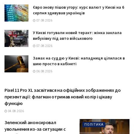
Євро знову пішов угору: курс валют у Києві на 6
серпня здивував українців
07.08.2026
У Києві готували новий теракт: жінка заклала
вибухівку під авто військового
07.08.2026
Замах на суддю у Києві: нападниця цілилася в
шию просто в кабінеті
06.08.2026
Pixel 11 Pro XL засвітився на офіційних зображеннях до
ТЕХНОЛОГІЇ
презентації: флагман отримав новий колір і цікаву
функцію
04.08.2026
Зеленский анонсировал
ПОЛІТИКА
увольнения из-за ситуации с