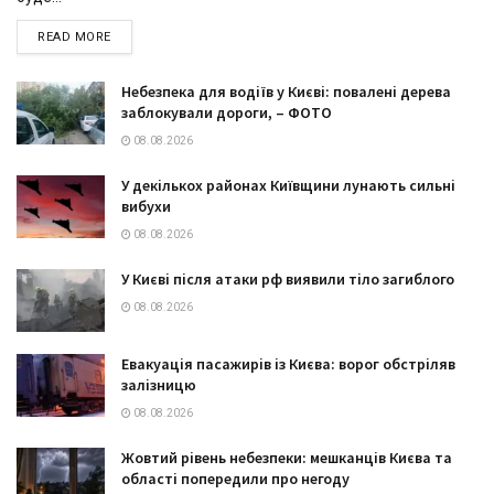
DETAILS
READ MORE
Небезпека для водіїв у Києві: повалені дерева
заблокували дороги, – ФОТО
08.08.2026
У декількох районах Київщини лунають сильні
вибухи
08.08.2026
У Києві після атаки рф виявили тіло загиблого
08.08.2026
Евакуація пасажирів із Києва: ворог обстріляв
залізницю
08.08.2026
Жовтий рівень небезпеки: мешканців Києва та
області попередили про негоду