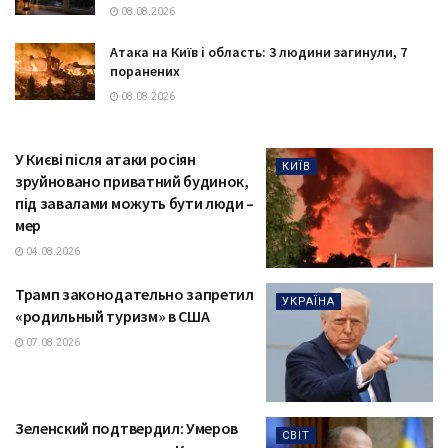
08.08.2026
Атака на Київ і область: 3 людини загинули, 7
поранених
08.08.2026
У Києві після атаки росіян
КИЇВ
зруйновано приватний будинок,
під завалами можуть бути люди –
мер
04.08.2026
Трамп законодательно запретил
УКРАЇНА
«родильный туризм» в США
07.08.2026
Зеленский подтвердил: Умеров
СВІТ