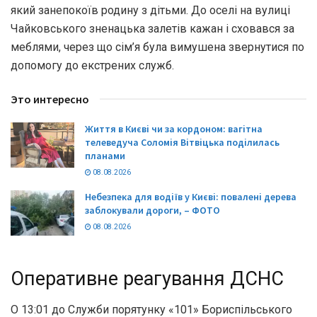
який занепокоїв родину з дітьми. До оселі на вулиці
Чайковського зненацька залетів кажан і сховався за
меблями, через що сім’я була вимушена звернутися по
допомогу до екстрених служб.
Это интересно
Життя в Києві чи за кордоном: вагітна
телеведуча Соломія Вітвіцька поділилась
планами
08.08.2026
Небезпека для водіїв у Києві: повалені дерева
заблокували дороги, – ФОТО
08.08.2026
Оперативне реагування ДСНС
О 13:01 до Служби порятунку «101» Бориспільського