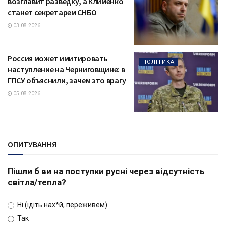
возглавит разведку, а Клименко
станет секретарем СНБО
03.08.2026
Россия может имитировать
ПОЛІТИКА
наступление на Черниговщине: в
ГПСУ объяснили, зачем это врагу
05.08.2026
ОПИТУВАННЯ
Пішли б ви на поступки русні через відсутність
світла/тепла?
Ні (ідіть нах*й, переживем)
Так