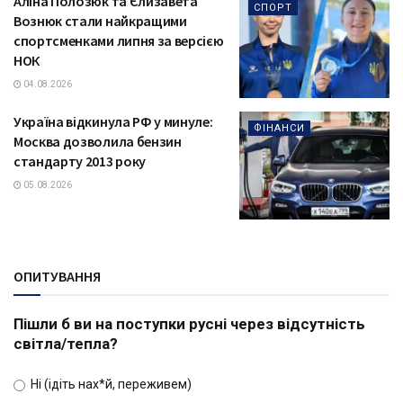
Аліна Полозюк та Єлизавета
СПОРТ
Вознюк стали найкращими
спортсменками липня за версією
НОК
04.08.2026
Україна відкинула РФ у минуле:
ФІНАНСИ
Москва дозволила бензин
стандарту 2013 року
05.08.2026
ОПИТУВАННЯ
Пішли б ви на поступки русні через відсутність
світла/тепла?
Ні (ідіть нах*й, переживем)