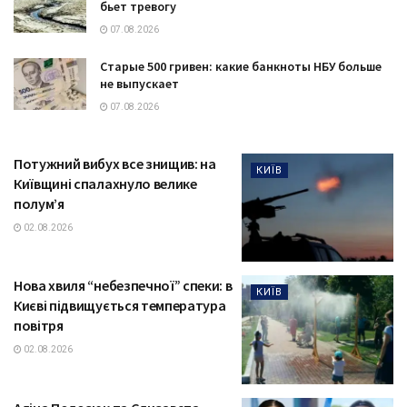
бьет тревогу
07.08.2026
Старые 500 гривен: какие банкноты НБУ больше
не выпускает
07.08.2026
Потужний вибух все знищив: на
КИЇВ
Київщині спалахнуло велике
полум’я
02.08.2026
Нова хвиля “небезпечної” спеки: в
КИЇВ
Києві підвищується температура
повітря
02.08.2026