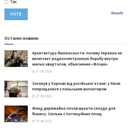
Так
Results
Останні новини
Архитектура безопасности: почему Украина не
включает радиоэлектронную борьбу внутри
жилых кварталов, объяснение «Флэша»
07.08.2026
Загинув у Харкові від російської атаки: у Києві
попрощалися з польським волонтером
07.08.2026
Фонд держмайна почав шукати склади для
бізнесу: Скільки є потенційних площ
07.08.2026