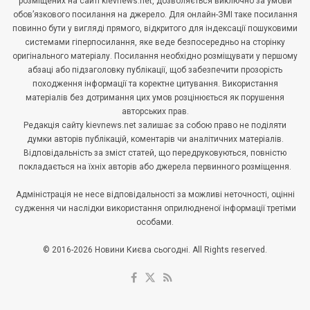
розміщених на сайті kievnews.net, дозволяється виключно за умови
обов’язкового посилання на джерело. Для онлайн-ЗМІ таке посилання
повинно бути у вигляді прямого, відкритого для індексації пошуковими
системами гіперпосилання, яке веде безпосередньо на сторінку
оригінального матеріалу. Посилання необхідно розміщувати у першому
абзаці або підзаголовку публікації, щоб забезпечити прозорість
походження інформації та коректне цитування. Використання
матеріалів без дотримання цих умов розцінюється як порушення
авторських прав.
Редакція сайту kievnews.net залишає за собою право не поділяти
думки авторів публікацій, коментарів чи аналітичних матеріалів.
Відповідальність за зміст статей, що передруковуються, повністю
покладається на їхніх авторів або джерела первинного розміщення.
Адміністрація не несе відповідальності за можливі неточності, оцінні
судження чи наслідки використання оприлюдненої інформації третіми
особами.
© 2016-2026 Новини Києва сьогодні. All Rights reserved.