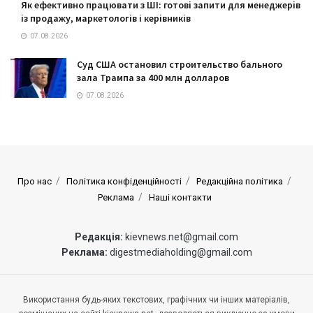
Як ефективно працювати з ШІ: готові запити для менеджерів
із продажу, маркетологів і керівників
07.08.2026
Суд США остановил строительство бального
зала Трампа за 400 млн долларов
07.08.2026
Про нас
Політика конфіденційності
Редакційна політика
Реклама
Наші контакти
Редакція:
kievnews.net@gmail.com
Реклама:
digestmediaholding@gmail.com
Використання будь-яких текстових, графічних чи інших матеріалів,