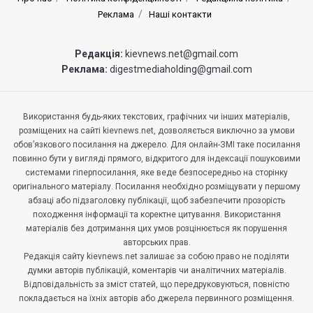
Реклама
Наші контакти
Редакція:
kievnews.net@gmail.com
Реклама:
digestmediaholding@gmail.com
Використання будь-яких текстових, графічних чи інших матеріалів,
розміщених на сайті kievnews.net, дозволяється виключно за умови
обов’язкового посилання на джерело. Для онлайн-ЗМІ таке посилання
повинно бути у вигляді прямого, відкритого для індексації пошуковими
системами гіперпосилання, яке веде безпосередньо на сторінку
оригінального матеріалу. Посилання необхідно розміщувати у першому
абзаці або підзаголовку публікації, щоб забезпечити прозорість
походження інформації та коректне цитування. Використання
матеріалів без дотримання цих умов розцінюється як порушення
авторських прав.
Редакція сайту kievnews.net залишає за собою право не поділяти
думки авторів публікацій, коментарів чи аналітичних матеріалів.
Відповідальність за зміст статей, що передруковуються, повністю
покладається на їхніх авторів або джерела первинного розміщення.