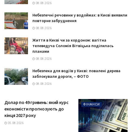
08.08.2026
Небезпечні речовини у водоймах: в Києві виявили
повторне забруднення
08.08.2026
Життя в Києві чи за кордоном: вагітна
телеведуча Соломія Вітвіцька поділилась
планами
08.08.2026
Небезпека для водіїв у Києві: повалені дерева
заблокували дороги, – ФОТО
08.08.2026
Долар по 49 гривень: який курс
ФІНАНСИ
економісти прогнозують до
кінця 2027 року
05.08.2026