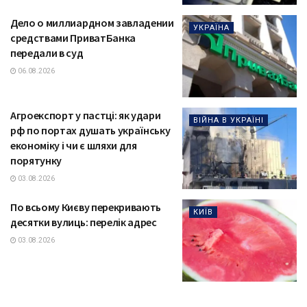
Дело о миллиардном завладении
УКРАЇНА
средствами ПриватБанка
передали в суд
06.08.2026
Агроекспорт у пастці: як удари
ВІЙНА В УКРАЇНІ
рф по портах душать українську
економіку і чи є шляхи для
порятунку
03.08.2026
По всьому Києву перекривають
КИЇВ
десятки вулиць: перелік адрес
03.08.2026