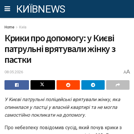
КИЇВNEWS
Home
Київ
Крики про допомогу: у Києві
патрульні врятували жінку з
пастки
A
08.05.2026
A
У Києві патрульні поліцейські врятували жінку, яка
опинилася у пастці у власній квартирі та не могла
самостійно покликати на допомогу.
Про небезпеку повідомив сусід, який почув крики з