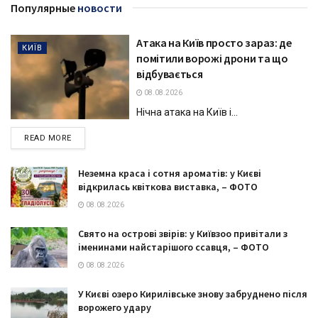
Популярные
новости
Атака на Київ просто зараз: де
КИЇВ
помітили ворожі дрони та що
відбувається
08.08.2026
Нічна атака на Київ і...
DETAILS
READ MORE
Неземна краса і сотня ароматів: у Києві
відкрилась квіткова виставка, – ФОТО
08.08.2026
Свято на острові звірів: у Київзоо привітали з
іменинами найстарішого ссавця, – ФОТО
08.08.2026
У Києві озеро Кирилівське знову забруднено після
ворожего удару