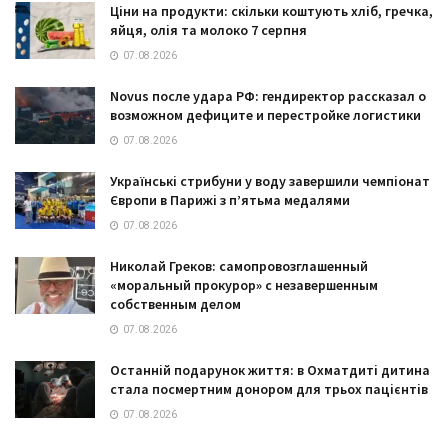
Ціни на продукти: скільки коштують хліб, гречка,
яйця, олія та молоко 7 серпня
07.08.2026
Novus после удара РФ: гендиректор рассказал о
возможном дефиците и перестройке логистики
07.08.2026
Українські стрибуни у воду завершили чемпіонат
Європи в Парижі з п’ятьма медалями
07.08.2026
Николай Греков: самопровозглашенный
«моральный прокурор» с незавершенным
собственным делом
07.08.2026
Останній подарунок життя: в Охматдиті дитина
стала посмертним донором для трьох пацієнтів
07.08.2026