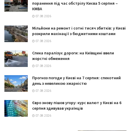
поранення під час обстрілу Києва 5 серпня –
КМВА
07.08.2026
Мільйони на ремонт і сотні тисяч збитків: у Києві
розкрили махінації з бюджетними коштами
07.08.2026
Спека паралізує дороги: на Київщині ввели
жорсткі обмеження
07.08.2026
Прогноз погоди у Києві на 7 серпня: спекотний
день з невеликою хмарністю
07.08.2026
Євро знову пішов угору: курс валют у Києві на 6
серпня здивував українців
07.08.2026