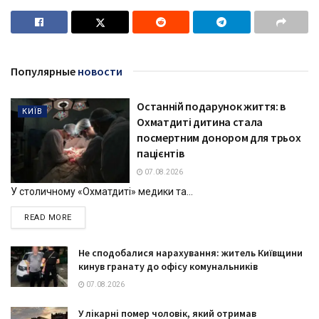
Популярные
новости
Останній подарунок життя: в
КИЇВ
Охматдиті дитина стала
посмертним донором для трьох
пацієнтів
07.08.2026
У столичному «Охматдиті» медики та...
DETAILS
READ MORE
Не сподобалися нарахування: житель Київщини
кинув гранату до офісу комунальників
07.08.2026
У лікарні помер чоловік, який отримав