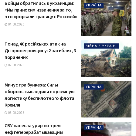
Бойцы обратились к украинцам:
УКРАЇНА
«Мы приносим извинения за то,
что прорвали границу с Россией»
04.08.2026
Понад 40 російських атак на
ВІЙНА В УКРАЇНІ
Дніпропетровщину: 2 загиблих, 3
поранених
02.08.2026
Минус три бункера: Силы
УКРАЇНА
обороны выследили подземную
логистику беспилотного флота
Кремля
05.08.2026
СБУ нанесла удар по трем
УКРАЇНА
нефтеперерабатывающим