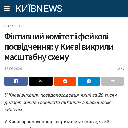
КИЇВNEWS
Home
Київ
Фіктивний комітет і фейкові
посвідчення: у Києві викрили
масштабну схему
A
16.06.2026
A
У Києві викрили псевдопосадовця, який за 20 тисяч
доларів обіцяв «вирішити питання» з військовим
обліком.
У Києві правоохоронці затримали чоловіка, який