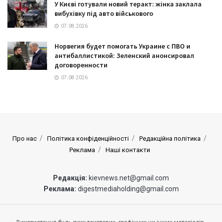
У Києві готували новий теракт: жінка заклала
вибухівку під авто військового
07.08.2026
Норвегия будет помогать Украине с ПВО и
антибаллистикой: Зеленский анонсировал
договоренности
07.08.2026
Про нас
Політика конфіденційності
Редакційна політика
Реклама
Наші контакти
Редакція:
kievnews.net@gmail.com
Реклама:
digestmediaholding@gmail.com