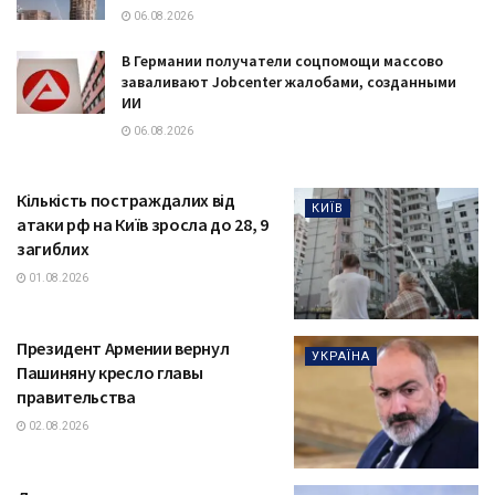
06.08.2026
В Германии получатели соцпомощи массово
заваливают Jobcenter жалобами, созданными
ИИ
06.08.2026
Кількість постраждалих від
КИЇВ
атаки рф на Київ зросла до 28, 9
загиблих
01.08.2026
Президент Армении вернул
УКРАЇНА
Пашиняну кресло главы
правительства
02.08.2026