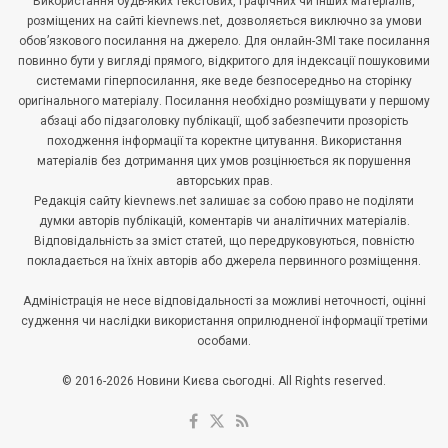
Використання будь-яких текстових, графічних чи інших матеріалів,
розміщених на сайті kievnews.net, дозволяється виключно за умови
обов’язкового посилання на джерело. Для онлайн-ЗМІ таке посилання
повинно бути у вигляді прямого, відкритого для індексації пошуковими
системами гіперпосилання, яке веде безпосередньо на сторінку
оригінального матеріалу. Посилання необхідно розміщувати у першому
абзаці або підзаголовку публікації, щоб забезпечити прозорість
походження інформації та коректне цитування. Використання
матеріалів без дотримання цих умов розцінюється як порушення
авторських прав.
Редакція сайту kievnews.net залишає за собою право не поділяти
думки авторів публікацій, коментарів чи аналітичних матеріалів.
Відповідальність за зміст статей, що передруковуються, повністю
покладається на їхніх авторів або джерела первинного розміщення.
Адміністрація не несе відповідальності за можливі неточності, оцінні
судження чи наслідки використання оприлюдненої інформації третіми
особами.
© 2016-2026 Новини Києва сьогодні. All Rights reserved.