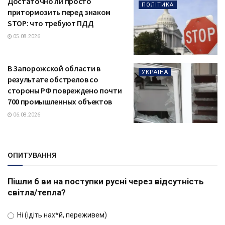
Достаточно ли просто
ПОЛІТИКА
притормозить перед знаком
STOP: что требуют ПДД
05.08.2026
В Запорожской области в
УКРАЇНА
результате обстрелов со
стороны РФ повреждено почти
700 промышленных объектов
06.08.2026
ОПИТУВАННЯ
Пішли б ви на поступки русні через відсутність
світла/тепла?
Ні (ідіть нах*й, переживем)