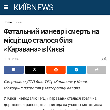
КИЇВNEWS
Home
Київ
Фатальний маневр і смерть на
місці: що сталося біля
«Каравана» в Києві
A
05.06.2026
A
Смертельна ДТП біля ТРЦ «Караван» у Києві.
Мотоцикл потрапив у моторошну аварію.
У Києві неподалік ТРЦ «Караван» сталася трагічна
дорожньо-транспортна пригода за участю мотоцикла