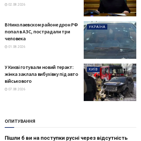
02.08.2026
В Николаевском районе дрон РФ
УКРАЇНА
попал в АЗС, пострадали три
человека
01.08.2026
У Києві готували новий теракт:
КИЇВ
жінка заклала вибухівку під авто
військового
07.08.2026
ОПИТУВАННЯ
Пішли б ви на поступки русні через відсутність