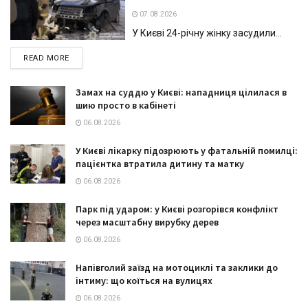
07.08.2026
У Києві 24-річну жінку засудили...
DETAILS
READ MORE
Замах на суддю у Києві: нападниця цілилася в
шию просто в кабінеті
06.08.2026
У Києві лікарку підозрюють у фатальній помилці:
пацієнтка втратила дитину та матку
06.08.2026
Парк під ударом: у Києві розгорівся конфлікт
через масштабну вирубку дерев
06.08.2026
Напівголий заїзд на мотоциклі та заклики до
інтиму: що коїться на вулицях
06.08.2026