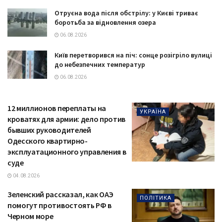
Отруєна вода після обстрілу: у Києві триває
боротьба за відновлення озера
06.08.2026
Київ перетворився на піч: сонце розігріло вулиці
до небезпечних температур
06.08.2026
12 миллионов переплаты на
УКРАЇНА
кроватях для армии: дело против
бывших руководителей
Одесского квартирно-
эксплуатационного управления в
суде
04.08.2026
Зеленский рассказал, как ОАЭ
ПОЛІТИКА
помогут противостоять РФ в
Черном море