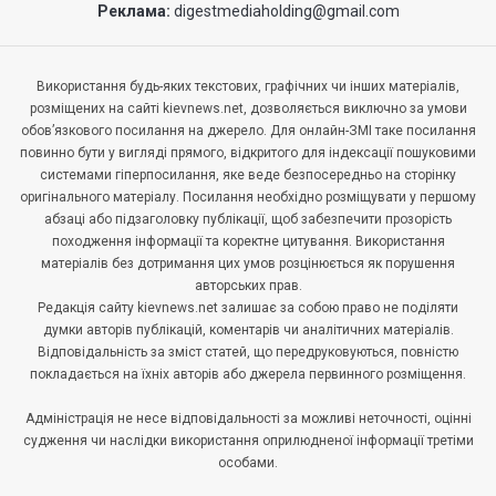
Реклама:
digestmediaholding@gmail.com
Використання будь-яких текстових, графічних чи інших матеріалів,
розміщених на сайті kievnews.net, дозволяється виключно за умови
обов’язкового посилання на джерело. Для онлайн-ЗМІ таке посилання
повинно бути у вигляді прямого, відкритого для індексації пошуковими
системами гіперпосилання, яке веде безпосередньо на сторінку
оригінального матеріалу. Посилання необхідно розміщувати у першому
абзаці або підзаголовку публікації, щоб забезпечити прозорість
походження інформації та коректне цитування. Використання
матеріалів без дотримання цих умов розцінюється як порушення
авторських прав.
Редакція сайту kievnews.net залишає за собою право не поділяти
думки авторів публікацій, коментарів чи аналітичних матеріалів.
Відповідальність за зміст статей, що передруковуються, повністю
покладається на їхніх авторів або джерела первинного розміщення.
Адміністрація не несе відповідальності за можливі неточності, оцінні
судження чи наслідки використання оприлюдненої інформації третіми
особами.