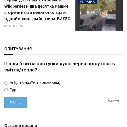
УКРАЇНА
Wildberries и два десятка машин
сгорели из-за мелитопольца и
одной канистры бензина. ВИДЕО
05.08.2026
ОПИТУВАННЯ
Пішли б ви на поступки русні через відсутність
світла/тепла?
Ні (ідіть нах*й, переживем)
Так
Results
Останні новини