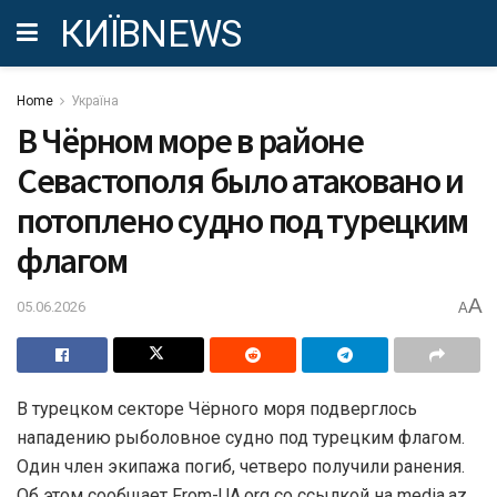
КИЇВNEWS
Home
Україна
В Чёрном море в районе
Севастополя было атаковано и
потоплено судно под турецким
флагом
A
05.06.2026
A
В турецком секторе Чёрного моря подверглось
нападению рыболовное судно под турецким флагом.
Один член экипажа погиб, четверо получили ранения.
Об этом сообщает From-UA.org со ссылкой на media.az