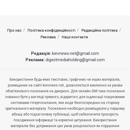
Про нас
Політика конфіденційності
Редакційна політика
Реклама
Наші контакти
Редакція:
kievnews.net@gmail.com
Реклама:
digestmediaholding@gmail.com
Використання будь-яких текстових, графічних чи інших матеріалів,
розміщених на сайті kievnews.net, дозволяється виключно за умови
обов’язкового посилання на джерело. Для онлайн-ЗМІ таке посилання
повинно бути у вигляді прямого, відкритого для індексації пошуковими
системами гіперпосилання, яке веде безпосередньо на сторінку
оригінального матеріалу. Посилання необхідно розміщувати у першому
абзаці або підзаголовку публікації, щоб забезпечити прозорість
походження інформації та коректне цитування. Використання
матеріалів без дотримання цих умов розцінюється як порушення