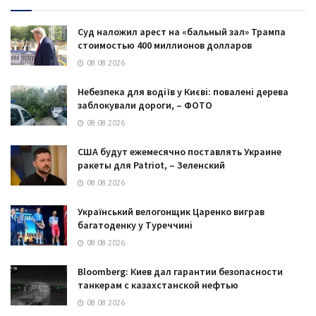
Суд наложил арест на «бальный зал» Трампа
стоимостью 400 миллионов долларов
08.08.2026
Небезпека для водіїв у Києві: повалені дерева
заблокували дороги, – ФОТО
08.08.2026
США будут ежемесячно поставлять Украине
ракеты для Patriot, – Зеленский
08.08.2026
Український велогонщик Царенко виграв
багатоденку у Туреччині
08.08.2026
Bloomberg: Киев дал гарантии безопасности
танкерам с казахстанской нефтью
08.08.2026