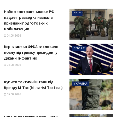
Набор контрактников в РФ
СВІТ
падает: разведка назвала
признаки подготовки к
мобилизации
04.08.2026
Керівництво ФІФА висловило
СПОРТ
повну підтримку президенту
Джанні Інфантіно
06.08.2026
Купити тактичні штани від
УКРАЇНА
бренду М-Тас (Militarist Tactical)
05.08.2026
Сервис доставки с огоньком: