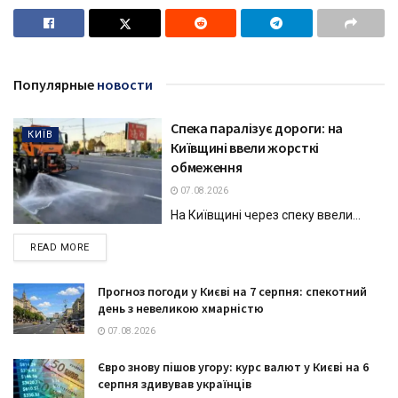
Популярные
новости
Спека паралізує дороги: на
КИЇВ
Київщині ввели жорсткі
обмеження
07.08.2026
На Київщині через спеку ввели...
DETAILS
READ MORE
Прогноз погоди у Києві на 7 серпня: спекотний
день з невеликою хмарністю
07.08.2026
Євро знову пішов угору: курс валют у Києві на 6
серпня здивував українців