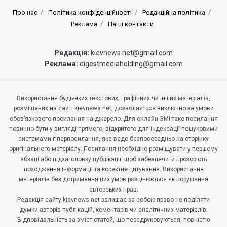
Про нас
Політика конфіденційності
Редакційна політика
Реклама
Наші контакти
Редакція:
kievnews.net@gmail.com
Реклама:
digestmediaholding@gmail.com
Використання будь-яких текстових, графічних чи інших матеріалів,
розміщених на сайті kievnews.net, дозволяється виключно за умови
обов’язкового посилання на джерело. Для онлайн-ЗМІ таке посилання
повинно бути у вигляді прямого, відкритого для індексації пошуковими
системами гіперпосилання, яке веде безпосередньо на сторінку
оригінального матеріалу. Посилання необхідно розміщувати у першому
абзаці або підзаголовку публікації, щоб забезпечити прозорість
походження інформації та коректне цитування. Використання
матеріалів без дотримання цих умов розцінюється як порушення
авторських прав.
Редакція сайту kievnews.net залишає за собою право не поділяти
думки авторів публікацій, коментарів чи аналітичних матеріалів.
Відповідальність за зміст статей, що передруковуються, повністю