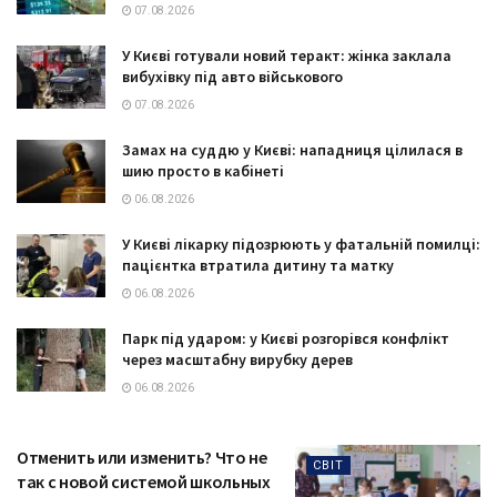
07.08.2026
У Києві готували новий теракт: жінка заклала
вибухівку під авто військового
07.08.2026
Замах на суддю у Києві: нападниця цілилася в
шию просто в кабінеті
06.08.2026
У Києві лікарку підозрюють у фатальній помилці:
пацієнтка втратила дитину та матку
06.08.2026
Парк під ударом: у Києві розгорівся конфлікт
через масштабну вирубку дерев
06.08.2026
Отменить или изменить? Что не
СВІТ
так с новой системой школьных