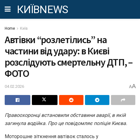
КИЇВNEWS
Home
Київ
Автівки “розлетілись” на
частини від удару: в Києві
розслідують смертельну ДТП, –
ФОТО
A
04.02.2026
A
Правоохоронці встановили обставини аварії, в якій
загинула водійка. Про це повідомляє поліція Києва.
Моторошне зіткнення автівок сталось у