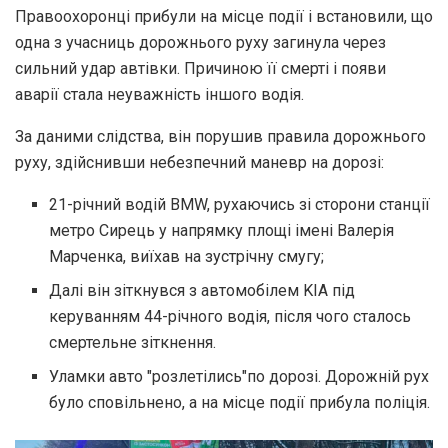
Правоохоронці прибули на місце події і встановили, що
одна з учасниць дорожнього руху загинула через
сильний удар автівки. Причиною її смерті і появи
аварії стала неуважність іншого водія.
За даними слідства, він порушив правила дорожнього
руху, здійснивши небезпечний маневр на дорозі:
21-річний водій BMW, рухаючись зі сторони станції
метро Сирець у напрямку площі імені Валерія
Марченка, виїхав на зустрічну смугу;
Далі він зіткнувся з автомобілем KIA під
керуванням 44-річного водія, після чого сталось
смертельне зіткнення.
Уламки авто "розлетілись"по дорозі. Дорожній рух
було сповільнено, а на місце події прибула поліція.