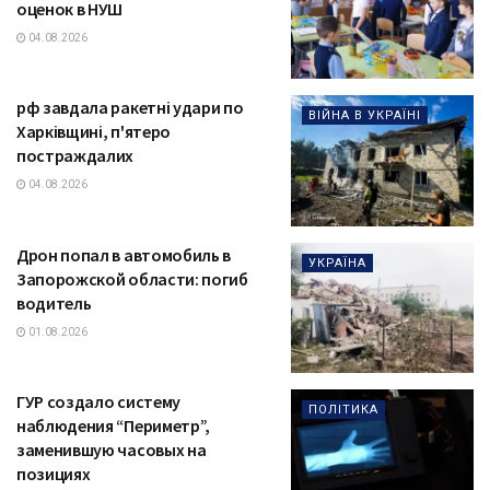
оценок в НУШ
04.08.2026
рф завдала ракетні удари по
ВІЙНА В УКРАЇНІ
Харківщині, п'ятеро
постраждалих
04.08.2026
Дрон попал в автомобиль в
УКРАЇНА
Запорожской области: погиб
водитель
01.08.2026
ГУР создало систему
ПОЛІТИКА
наблюдения “Периметр”,
заменившую часовых на
позициях