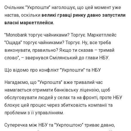
Очільник "Укрпошти" наголошує, що цей момент уже
настав, оскільки
великі гравці ринку давно запустили
власні маркетплейси.
"Monobank торгує чайниками? Торгує. Маркетплейс
"Ощада" торгує чайниками? Торгує. Ну, все треба
виконувати, правильно? Якщо ти сказав – тримай
слово", – звернувся Смілянський до глави НБУ.
Що відомо про конфлікт "Укрпошти" та НБУ
Нагадаємо, що "Укрпошта" вже тривалий час
намагається отримати банківську ліцензію, щоб
обслуговувати людей у селах та на фронті, проте НБУ
блокує цей процес через збитковість компанії та
проблеми з її управлінням.
Суперечка між НБУ та "Укрпоштою" триває давно,