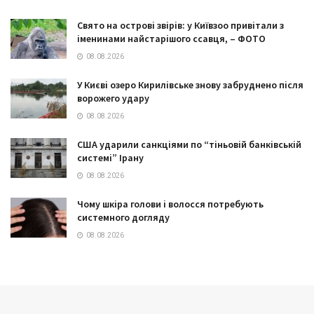
Свято на острові звірів: у Київзоо привітали з
іменинами найстарішого ссавця, – ФОТО
08.08.2026
У Києві озеро Кирилівське знову забруднено після
ворожего удару
08.08.2026
США ударили санкціями по “тіньовій банківській
системі” Ірану
08.08.2026
Чому шкіра голови і волосся потребують
системного догляду
08.08.2026