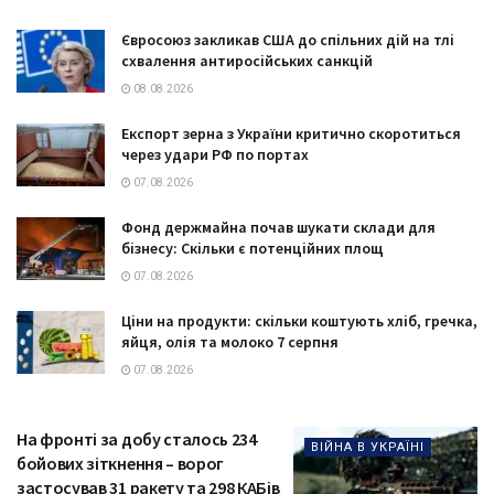
Євросоюз закликав США до спільних дій на тлі
схвалення антиросійських санкцій
08.08.2026
Експорт зерна з України критично скоротиться
через удари РФ по портах
07.08.2026
Фонд держмайна почав шукати склади для
бізнесу: Скільки є потенційних площ
07.08.2026
Ціни на продукти: скільки коштують хліб, гречка,
яйця, олія та молоко 7 серпня
07.08.2026
На фронті за добу сталось 234
ВІЙНА В УКРАЇНІ
бойових зіткнення – ворог
застосував 31 ракету та 298 КАБів