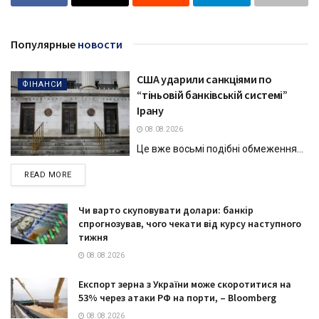
Популярные
новости
США ударили санкціями по
ФІНАНСИ
“тіньовій банківській системі”
Ірану
08.08.2026
Це вже восьмі подібні обмеження...
DETAILS
READ MORE
Чи варто скуповувати долари: банкір
спрогнозував, чого чекати від курсу наступного
тижня
08.08.2026
Експорт зерна з України може скоротитися на
53% через атаки РФ на порти, – Bloomberg
08.08.2026