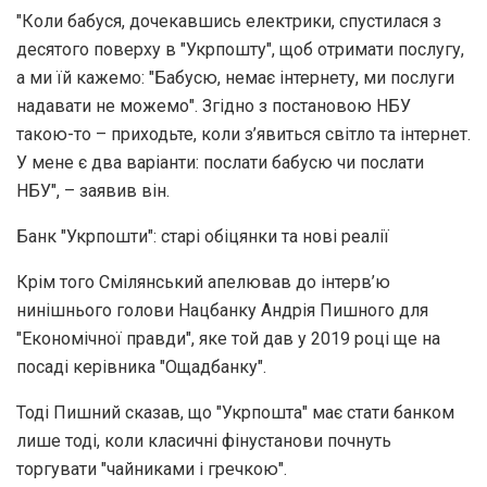
"Коли бабуся, дочекавшись електрики, спустилася з
десятого поверху в "Укрпошту", щоб отримати послугу,
а ми їй кажемо: "Бабусю, немає інтернету, ми послуги
надавати не можемо". Згідно з постановою НБУ
такою-то – приходьте, коли з’явиться світло та інтернет.
У мене є два варіанти: послати бабусю чи послати
НБУ", – заявив він.
Банк "Укрпошти": старі обіцянки та нові реалії
Крім того Смілянський апелював до інтерв’ю
нинішнього голови Нацбанку Андрія Пишного для
"Економічної правди", яке той дав у 2019 році ще на
посаді керівника "Ощадбанку".
Тоді Пишний сказав, що "Укрпошта" має стати банком
лише тоді, коли класичні фінустанови почнуть
торгувати "чайниками і гречкою".