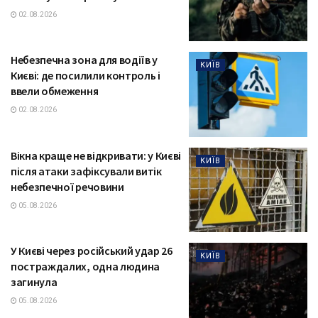
02.08.2026
Небезпечна зона для водіїв у
КИЇВ
Києві: де посилили контроль і
ввели обмеження
02.08.2026
Вікна краще не відкривати: у Києві
КИЇВ
після атаки зафіксували витік
небезпечної речовини
05.08.2026
У Києві через російський удар 26
КИЇВ
постраждалих, одна людина
загинула
05.08.2026