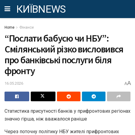
КИЇВNEWS
Home
Фінанси
“Послати бабусю чи НБУ”:
Смілянський різко висловився
про банківські послуги біля
фронту
A
16.05.2026
A
Статистика присутності банків у прифронтових регіонах
значно гірша, ніж вважалося раніше
Через поточну політику НБУ жителі прифронтових