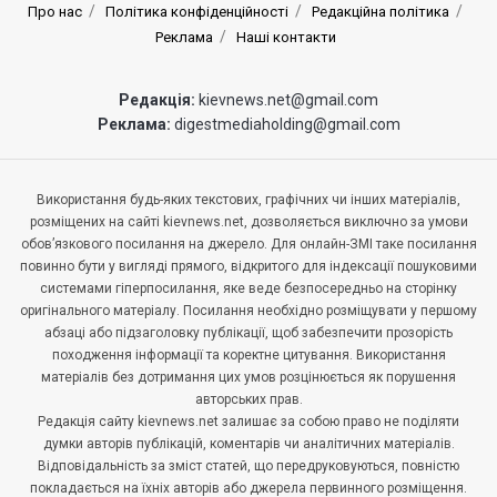
Про нас
Політика конфіденційності
Редакційна політика
Реклама
Наші контакти
Редакція:
kievnews.net@gmail.com
Реклама:
digestmediaholding@gmail.com
Використання будь-яких текстових, графічних чи інших матеріалів,
розміщених на сайті kievnews.net, дозволяється виключно за умови
обов’язкового посилання на джерело. Для онлайн-ЗМІ таке посилання
повинно бути у вигляді прямого, відкритого для індексації пошуковими
системами гіперпосилання, яке веде безпосередньо на сторінку
оригінального матеріалу. Посилання необхідно розміщувати у першому
абзаці або підзаголовку публікації, щоб забезпечити прозорість
походження інформації та коректне цитування. Використання
матеріалів без дотримання цих умов розцінюється як порушення
авторських прав.
Редакція сайту kievnews.net залишає за собою право не поділяти
думки авторів публікацій, коментарів чи аналітичних матеріалів.
Відповідальність за зміст статей, що передруковуються, повністю
покладається на їхніх авторів або джерела первинного розміщення.