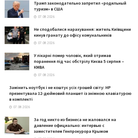
Трамп законодательно запретил «родильный
туризм» в США
07.08.2026
Не сподобалися нарахування: житель Київщини
кинув гранату до офісу комунальників
07.08.2026
У лікарні помер чоловік, який отримав
поранення під час обстрілу Києва 5 серпня –
КМВА
07.08.2026
Замінить ноутбук і не коштує усіх грошей світу: HP
презентувала 12-дюймовий планшет із знімною клавіатурою
в комплекті
07.08.2026
За год никто из бизнеса не жаловался на
давление официально: интервью с
заместителем Генпрокурора Крымом