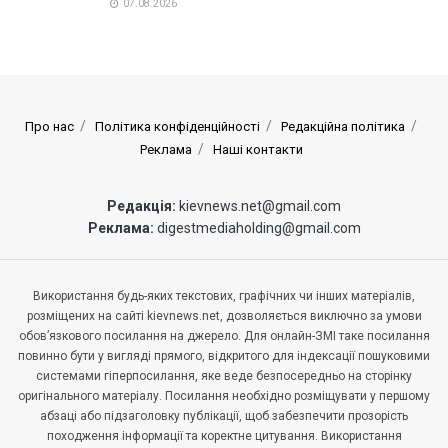
07.08.2026
Про нас
Політика конфіденційності
Редакційна політика
Реклама
Наші контакти
Редакція:
kievnews.net@gmail.com
Реклама:
digestmediaholding@gmail.com
Використання будь-яких текстових, графічних чи інших матеріалів,
розміщених на сайті kievnews.net, дозволяється виключно за умови
обов’язкового посилання на джерело. Для онлайн-ЗМІ таке посилання
повинно бути у вигляді прямого, відкритого для індексації пошуковими
системами гіперпосилання, яке веде безпосередньо на сторінку
оригінального матеріалу. Посилання необхідно розміщувати у першому
абзаці або підзаголовку публікації, щоб забезпечити прозорість
походження інформації та коректне цитування. Використання