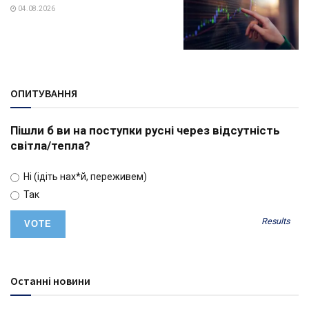
04.08.2026
ОПИТУВАННЯ
Пішли б ви на поступки русні через відсутність
світла/тепла?
Ні (ідіть нах*й, переживем)
Так
Results
Останні новини