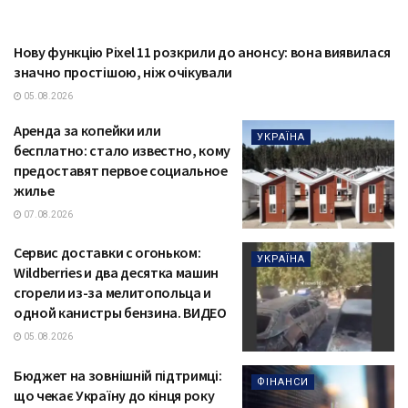
Нову функцію Pixel 11 розкрили до анонсу: вона виявилася
ТЕХНОЛОГІЇ
значно простішою, ніж очікували
05.08.2026
Аренда за копейки или
УКРАЇНА
бесплатно: стало известно, кому
предоставят первое социальное
жилье
07.08.2026
Сервис доставки с огоньком:
УКРАЇНА
Wildberries и два десятка машин
сгорели из-за мелитопольца и
одной канистры бензина. ВИДЕО
05.08.2026
Бюджет на зовнішній підтримці:
ФІНАНСИ
що чекає Україну до кінця року