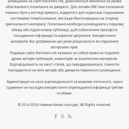
розміщених на сайті kievnews.net, дозволяється виключно за умови
обов’язкового посилання на джерело. Для онлайн-ЗМІ таке посилання
повинно бути у вигляді прямого, відкритого для індексації пошуковими
системами гіперпосилання, яке веде безпосередньо на сторінку
оригінального матеріалу. Посилання необхідно розміщувати у першому
абзаці або підзаголовку публікації, щоб забезпечити прозорість
походження інформації та коректне цитування. Використання
матеріалів без дотримання цих умов розцінюється як порушення
авторських прав.
Редакція сайту kievnews.net залишає за собою право не поділяти
думки авторів публікацій, коментарів чи аналітичних матеріалів.
Відповідальність за зміст статей, що передруковуються, повністю
покладається на їхніх авторів або джерела первинного розміщення.
Адміністрація не несе відповідальності за можливі неточності, оцінні
судження чи наслідки використання оприлюдненої інформації третіми
особами.
© 2016-2026 Новини Києва сьогодні. All Rights reserved.