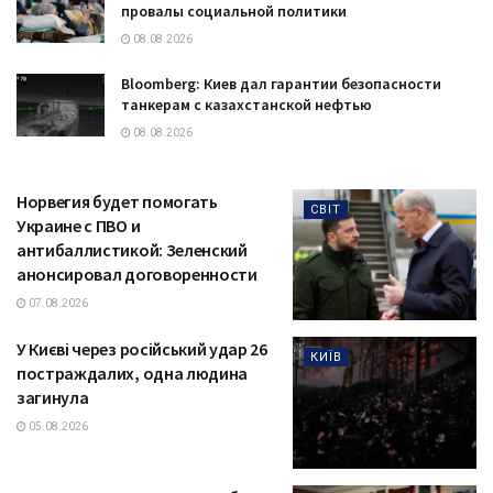
провалы социальной политики
08.08.2026
Bloomberg: Киев дал гарантии безопасности
танкерам с казахстанской нефтью
08.08.2026
Норвегия будет помогать
СВІТ
Украине с ПВО и
антибаллистикой: Зеленский
анонсировал договоренности
07.08.2026
У Києві через російський удар 26
КИЇВ
постраждалих, одна людина
загинула
05.08.2026