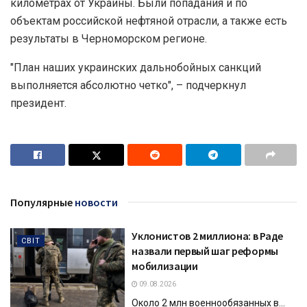
километрах от Украины. Были попадания и по
объектам российской нефтяной отрасли, а также есть
результаты в Черноморском регионе.
"План наших украинских дальнобойных санкций
выполняется абсолютно четко", – подчеркнул
президент.
Популярные
новости
Уклонистов 2 миллиона: в Раде
СВІТ
назвали первый шаг реформы
мобилизации
09.08.2026
Около 2 млн военнообязанных в...