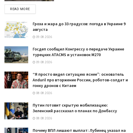
DETAILS
READ MORE
Гроза и жара до 33 градусов: погода в Украине 9
августа
09.08.2026
Госдеп сообщил Конгрессу о передаче Украине
турецких ATACMS и установок M270
09.08.2026
“Я просто видел ситуацию яснее”: основатель
Anduril про вторжение России, роботов-солдат и
гонку дронов с Китаем
08.08.2026
Путин готовит скрытую мобилизацию:
Зеленский рассказал о планах по Донбассу
08.08.2026
Почему ВПЛ лишают выплат: Лубинец указал на