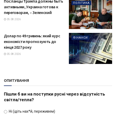
Посланцы Трампа должны быть
ПОЛІТИКА
активными, Украина готова к
переговорам, – Зеленский
05.08.2026
Долар по 49 гривень: який курс
ФІНАНСИ
економісти прогнозують до
кінця 2027 року
05.08.2026
ОПИТУВАННЯ
Пішли б ви на поступки русні через відсутність
світла/тепла?
Ні (ідіть нах*й, переживем)