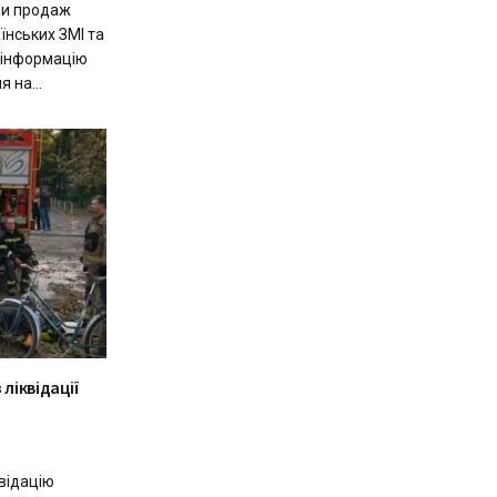
ли продаж
їнських ЗМІ та
 інформацію
 на...
 ліквідації
відацію