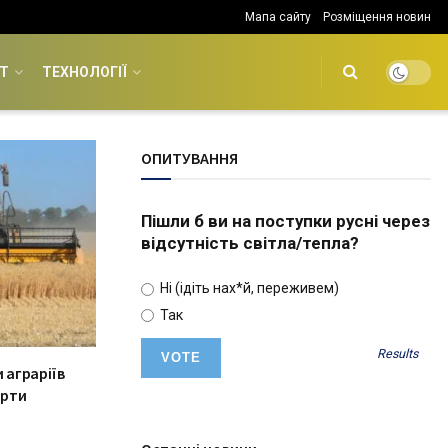
Мапа сайту
Розміщення новин
Т
ТЕХНОЛОГІЇ
ОПИТУВАННЯ
Пішли б ви на поступки русні через
відсутність світла/тепла?
Ні (ідіть нах*й, переживем)
Так
Results
 аграріїв
орти