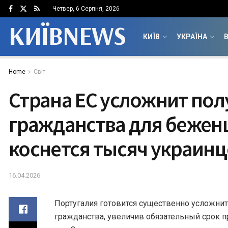
Четвер, 6 Серпня, 2026
КИЇВNEWS
КИЇВ
УКРАЇНА
В
Home
Світ
Страна ЕС усложнит по
гражданства для бежен
коснется тысяч украинц
16.04.2026
Португалия готовится существенно усложни
гражданства, увеличив обязательный срок п