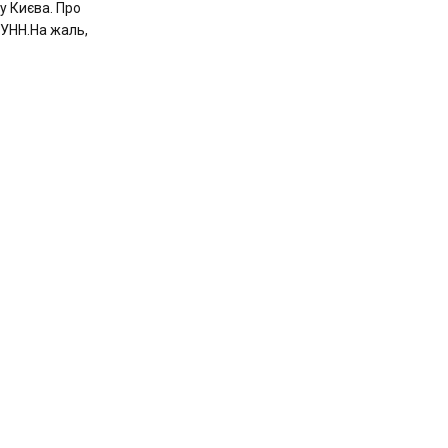
лу Києва. Про
 УНН.На жаль,