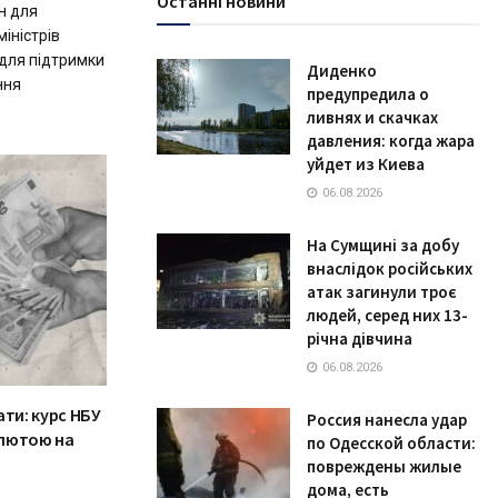
Останні новини
н для
іністрів
 для підтримки
Диденко
ння
предупредила о
ливнях и скачках
давления: когда жара
уйдет из Киева
06.08.2026
На Сумщині за добу
внаслідок російських
атак загинули троє
людей, серед них 13-
річна дівчина
06.08.2026
ти: курс НБУ
Россия нанесла удар
алютою на
по Одесской области:
повреждены жилые
дома, есть