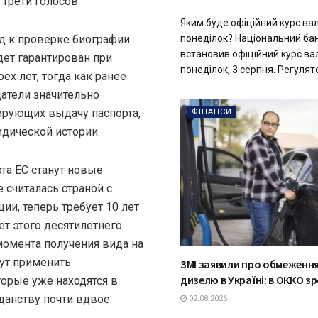
трети голосов.
Яким буде офіційний курс ва
понеділок? Національний бан
д к проверке биографии
встановив офіційний курс ва
дет гарантирован при
понеділок, 3 серпня. Регулято
ех лет, тогда как ранее
датели значительно
ирующих выдачу паспорта,
ФІНАНСИ
идической истории.
та ЕС станут новые
 считалась страной с
ии, теперь требует 10 лет
ет этого десятилетнего
момента получения вида на
гут применить
ЗМІ заявили про обмеженн
дизелю в Україні: в ОККО з
торые уже находятся в
данству почти вдвое.
02.08.2026