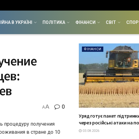
ІЙНА В УКРАЇНІ
ПОЛІТИКА
ФІНАНСИ
СВІТ
СПОР
ФІНАНСИ
лучение
цев:
ев
A
0
A
Уряд готує пакет підтримки
через російські атаки на п
ть процедуру получения
03.08.2026
роживания в стране до 10