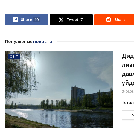
Share
10
Tweet
7
Share
Популярные
новости
Дид
СВІТ
лив
дав
уйд
06.08
Тотал
RE