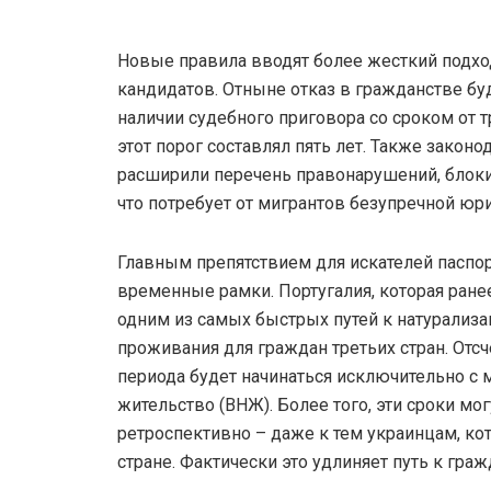
Новые правила вводят более жесткий подхо
кандидатов. Отныне отказ в гражданстве бу
наличии судебного приговора со сроком от тр
этот порог составлял пять лет. Также законо
расширили перечень правонарушений, блок
что потребует от мигрантов безупречной юр
Главным препятствием для искателей паспор
временные рамки. Португалия, которая ранее
одним из самых быстрых путей к натурализац
проживания для граждан третьих стран. Отсч
периода будет начинаться исключительно с 
жительство (ВНЖ). Более того, эти сроки мо
ретроспективно – даже к тем украинцам, ко
стране. Фактически это удлиняет путь к граж