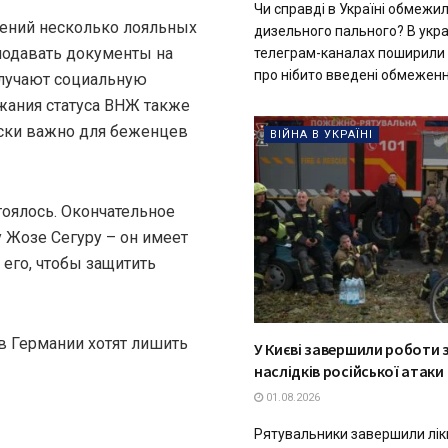
Чи справді в Україні обмежи
нений несколько лояльных
дизельного пального? В укра
подавать документы на
телеграм-каналах поширили
про нібито введені обмеження
олучают социальную
жания статуса ВНЖ также
ески важно для беженцев
ВІЙНА В УКРАЇНІ
тоялось. Окончательное
 Жозе Сегуру – он имеет
 его, чтобы защитить
в Германии хотят лишить
У Києві завершили роботи з
наслідків російської атаки
01.08.2026
Рятувальники завершили лік