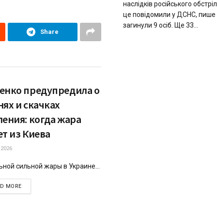
наслідків російського обстрі
це повідомили у ДСНС, пише
загинули 9 осіб. Ще 33...
Share
енко предупредила о
нях и скачках
ления: когда жара
ет из Киева
.2026
ьной сильной жары в Украине...
DETAILS
AD MORE