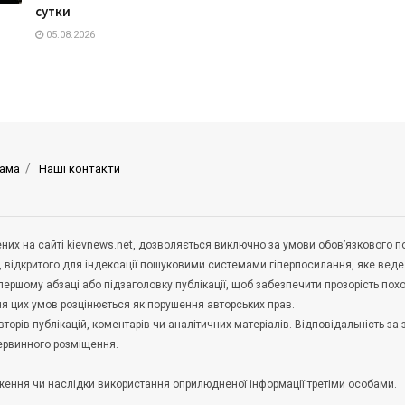
сутки
05.08.2026
ама
Наші контакти
щених на сайті kievnews.net, дозволяється виключно за умови обов’язкового 
, відкритого для індексації пошуковими системами гіперпосилання, яке вед
 першому абзаці або підзаголовку публікації, щоб забезпечити прозорість по
ня цих умов розцінюється як порушення авторських прав.
орів публікацій, коментарів чи аналітичних матеріалів. Відповідальність за 
первинного розміщення.
удження чи наслідки використання оприлюдненої інформації третіми особами.