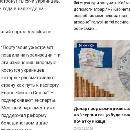
атронут тысячи украинцев,
Які структури залучить Кабмі
2 года в надежде на
допомоги аграріям? Кабінет м
розробляє комплекс заходів
аграрної галузі на тлі посиле
російських...
ный портал Visitukraine.
ФІНАНСИ
"Португалия ужесточает
правила натурализации – и
эти изменения напрямую
коснутся украинцев,
которые рассматривают
страну как путь к паспорту
Европейского Союза", –
подчеркивают эксперты.
Местный парламент уже
Долар продовжив дешевша
на 3 серпня та що буде з в
поддержал реформу
початку місяця
большинством в две
02.08.2026