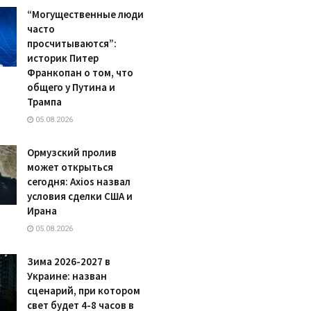
“Могущественные люди
часто
просчитываются”:
историк Питер
Франкопан о том, что
общего у Путина и
Трампа
05.08.2026
Ормузский пролив
может открыться
сегодня: Axios назвал
условия сделки США и
Ирана
05.08.2026
Зима 2026-2027 в
Украине: назван
сценарий, при котором
свет будет 4-8 часов в