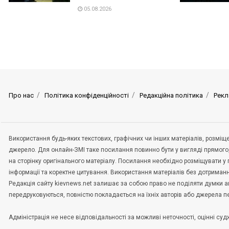
05.08.2026
Про нас
Політика конфіденційності
Редакційна політика
Рекл
Використання будь-яких текстових, графічних чи інших матеріалів, розмі
джерело. Для онлайн-ЗМІ таке посилання повинно бути у вигляді прямого
на сторінку оригінального матеріалу. Посилання необхідно розміщувати у
інформації та коректне цитування. Використання матеріалів без дотриман
Редакція сайту kievnews.net залишає за собою право не поділяти думки авт
передруковуються, повністю покладається на їхніх авторів або джерела 
Адміністрація не несе відповідальності за можливі неточності, оцінні с