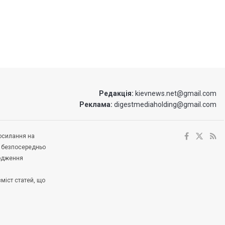
Редакція:
kievnews.net@gmail.com
Реклама:
digestmediaholding@gmail.com
посилання на
е безпосередньо
ходження
зміст статей, що