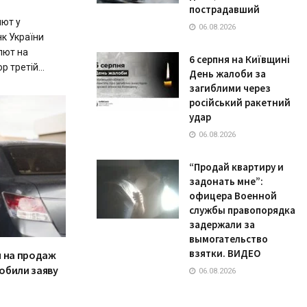
пострадавший
лют у
06.08.2026
к України
лют на
6 серпня на Київщині
р третій...
День жалоби за
загиблими через
російський ракетний
удар
06.08.2026
“Продай квартиру и
задонать мне”:
офицера Военной
службы правопорядка
задержали за
вымогательство
взятки. ВИДЕО
я на продаж
робили заяву
06.08.2026