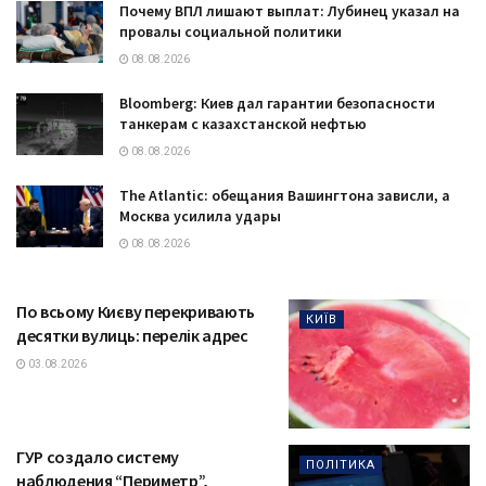
Почему ВПЛ лишают выплат: Лубинец указал на
провалы социальной политики
08.08.2026
Bloomberg: Киев дал гарантии безопасности
танкерам с казахстанской нефтью
08.08.2026
The Atlantic: обещания Вашингтона зависли, а
Москва усилила удары
08.08.2026
По всьому Києву перекривають
КИЇВ
десятки вулиць: перелік адрес
03.08.2026
ГУР создало систему
ПОЛІТИКА
наблюдения “Периметр”,