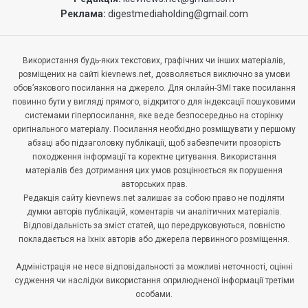
Реклама:
digestmediaholding@gmail.com
Використання будь-яких текстових, графічних чи інших матеріалів,
розміщених на сайті kievnews.net, дозволяється виключно за умови
обов’язкового посилання на джерело. Для онлайн-ЗМІ таке посилання
повинно бути у вигляді прямого, відкритого для індексації пошуковими
системами гіперпосилання, яке веде безпосередньо на сторінку
оригінального матеріалу. Посилання необхідно розміщувати у першому
абзаці або підзаголовку публікації, щоб забезпечити прозорість
походження інформації та коректне цитування. Використання
матеріалів без дотримання цих умов розцінюється як порушення
авторських прав.
Редакція сайту kievnews.net залишає за собою право не поділяти
думки авторів публікацій, коментарів чи аналітичних матеріалів.
Відповідальність за зміст статей, що передруковуються, повністю
покладається на їхніх авторів або джерела первинного розміщення.
Адміністрація не несе відповідальності за можливі неточності, оцінні
судження чи наслідки використання оприлюдненої інформації третіми
особами.