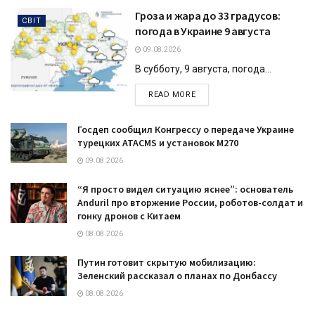
Гроза и жара до 33 градусов:
СВІТ
погода в Украине 9 августа
09.08.2026
В субботу, 9 августа, погода...
DETAILS
READ MORE
Госдеп сообщил Конгрессу о передаче Украине
турецких ATACMS и установок M270
09.08.2026
“Я просто видел ситуацию яснее”: основатель
Anduril про вторжение России, роботов-солдат и
гонку дронов с Китаем
08.08.2026
Путин готовит скрытую мобилизацию:
Зеленский рассказал о планах по Донбассу
08.08.2026