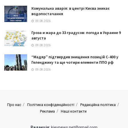
Комунальна аварія: в центрі Києва зникає
водопостачання
09.08.2026
Гроза и жара до 33 градусов: погода в Украине 9
августа
09.08.2026
“Мадяр” підтвердив знищення позицій С-400 у
Геленджику та ще чотири елементи ППО рф
09.08.2026
Про нас
Політика конфіденційності
Редакційна політика
Реклама
Наші контакти
Редакція:
kievnews.net@gmail.com