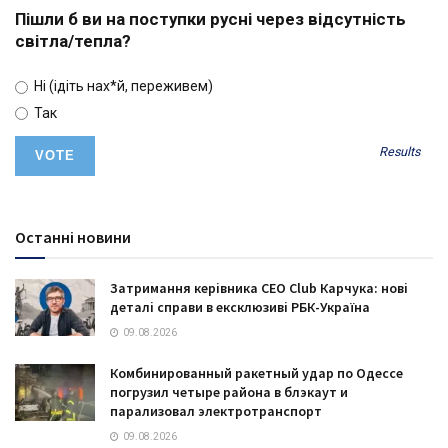
Пішли б ви на поступки русні через відсутність
світла/тепла?
Ні (ідіть нах*й, переживем)
Так
Results
Останні новини
Затримання керівника CEO Club Карчука: нові
деталі справи в ексклюзиві РБК-Україна
09.08.2026
Комбинированный ракетный удар по Одессе
погрузил четыре района в блэкаут и
парализовал электротранспорт
09.08.2026