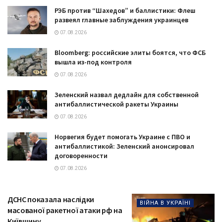
РЭБ против “Шахедов” и баллистики: Флеш
развеял главные заблуждения украинцев
07.08.2026
Bloomberg: российские элиты боятся, что ФСБ
вышла из-под контроля
07.08.2026
Зеленский назвал дедлайн для собственной
антибаллистической ракеты Украины
07.08.2026
Норвегия будет помогать Украине с ПВО и
антибаллистикой: Зеленский анонсировал
договоренности
07.08.2026
ДСНС показала наслідки
ВІЙНА В УКРАЇНІ
масованої ракетної атаки рф на
Київщину