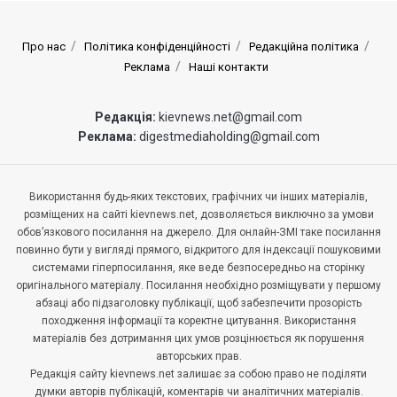
Про нас
Політика конфіденційності
Редакційна політика
Реклама
Наші контакти
Редакція:
kievnews.net@gmail.com
Реклама:
digestmediaholding@gmail.com
Використання будь-яких текстових, графічних чи інших матеріалів,
розміщених на сайті kievnews.net, дозволяється виключно за умови
обов’язкового посилання на джерело. Для онлайн-ЗМІ таке посилання
повинно бути у вигляді прямого, відкритого для індексації пошуковими
системами гіперпосилання, яке веде безпосередньо на сторінку
оригінального матеріалу. Посилання необхідно розміщувати у першому
абзаці або підзаголовку публікації, щоб забезпечити прозорість
походження інформації та коректне цитування. Використання
матеріалів без дотримання цих умов розцінюється як порушення
авторських прав.
Редакція сайту kievnews.net залишає за собою право не поділяти
думки авторів публікацій, коментарів чи аналітичних матеріалів.