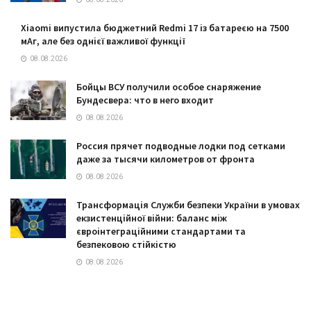
Xiaomi випустила бюджетний Redmi 17 із батареєю на 7500
мАг, але без однієї важливої функції
08.08.2026
Бойцы ВСУ получили особое снаряжение
Бундесвера: что в него входит
08.08.2026
Россия прячет подводные лодки под сетками
даже за тысячи километров от фронта
08.08.2026
Трансформація Служби безпеки України в умовах
екзистенційної війни: баланс між
євроінтеграційними стандартами та
безпековою стійкістю
08.08.2026