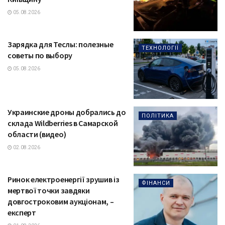
05.08.2026
Зарядка для Теслы: полезные
ТЕХНОЛОГІЇ
советы по выбору
05.08.2026
Украинские дроны добрались до
ПОЛІТИКА
склада Wildberries в Самарской
области (видео)
02.08.2026
Ринок електроенергії зрушив із
ФІНАНСИ
мертвої точки завдяки
довгостроковим аукціонам, –
експерт