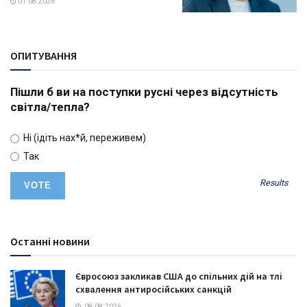
01.08.2026
ОПИТУВАННЯ
Пішли б ви на поступки русні через відсутність
світла/тепла?
Ні (ідіть нах*й, переживем)
Так
Results
Останні новини
Євросоюз закликав США до спільних дій на тлі
схвалення антиросійських санкцій
08.08.2026