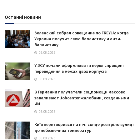
Останні новини
Зеленский собрал совещание по FREYJA: когда
Украина получит свою баллистику и анти-
баллистику
06.08.2026
У ЗСУ почали оформлювати перші спрощені
переведення в межах двох корпусів
06.08.2026
В Германии получатели соцпомощи массово
заваливают Jobcenter жалобами, созданными
ИИ
06.08.2026
Київ перетворився на піч: сонце розігріло вулиці
до небезпечних температур
06.08.2026