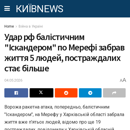
КИЇВNEWS
Home
Війна в Україні
Удар рф балістичним
"Іскандером" по Мерефі забрав
життя 5 людей, постраждалих
стає більше
A
04.05.2026
A
Ворожа ракетна атака, попередньо, балістичним
"Іскандером", на Мерефу у Харківській області забрала
життя вже п’ятьох людей, відомо про ще 19
постраждалих, повідомили у Харківській обласній