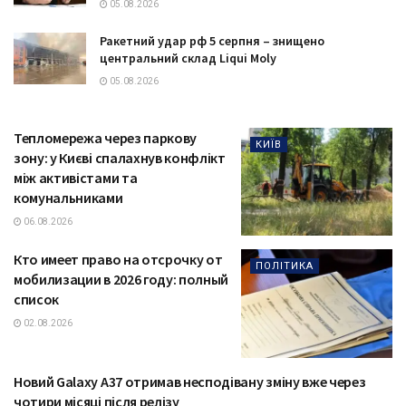
05.08.2026
Ракетний удар рф 5 серпня – знищено
центральний склад Liqui Moly
05.08.2026
Тепломережа через паркову
КИЇВ
зону: у Києві спалахнув конфлікт
між активістами та
комунальниками
06.08.2026
Кто имеет право на отсрочку от
ПОЛІТИКА
мобилизации в 2026 году: полный
список
02.08.2026
Новий Galaxy A37 отримав несподівану зміну вже через
ТЕХНОЛОГІЇ
чотири місяці після релізу