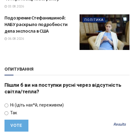
03.08.2026
Подозрение Стефанишиной:
ПОЛІТИКА
НАБУ раскрыло подробности
дела экспосла в США
06.08.2026
ОПИТУВАННЯ
Пішли б ви на поступки русні через відсутність
світла/тепла?
Ні (ідіть нах*й, переживем)
Так
Results