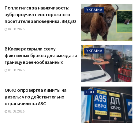
Поплатился за навязчивость:
УКРАЇНА
зубр проучил неосторожного
посетителя заповедника. ВИДЕО
04.08.2026
В Киеве раскрыли схему
УКРАЇНА
фиктивных браков для выезда за
границу военнообязанных
05.08.2026
ОККО опровергла лимиты на
СВІТ
дизель: что действительно
ограничили на АЗС
02.08.2026