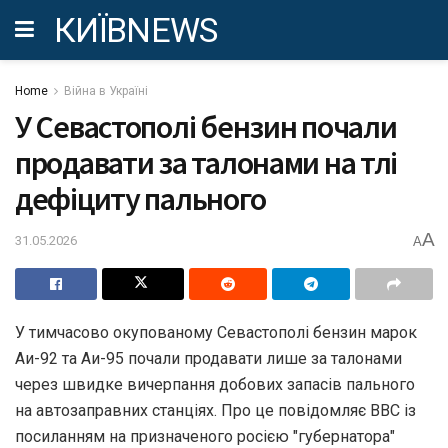
КИЇВNEWS
Home
Війна в Україні
У Севастополі бензин почали
продавати за талонами на тлі
дефіциту пального
A
31.05.2026
A
У тимчасово окупованому Севастополі бензин марок
Аи-92 та Аи-95 почали продавати лише за талонами
через швидке вичерпання добових запасів пального
на автозаправних станціях. Про це повідомляє BBC із
посиланням на призначеного росією "губернатора"