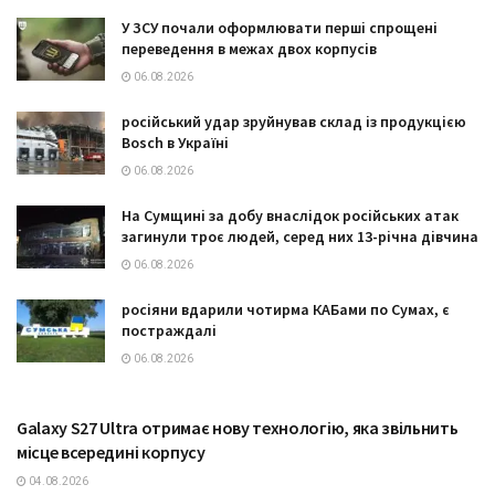
У ЗСУ почали оформлювати перші спрощені
переведення в межах двох корпусів
06.08.2026
російський удар зруйнував склад із продукцією
Bosch в Україні
06.08.2026
На Сумщині за добу внаслідок російських атак
загинули троє людей, серед них 13-річна дівчина
06.08.2026
росіяни вдарили чотирма КАБами по Сумах, є
постраждалі
06.08.2026
Galaxy S27 Ultra отримає нову технологію, яка звільнить
ТЕХНОЛОГІЇ
місце всередині корпусу
04.08.2026