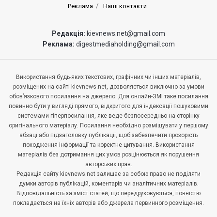
Реклама
Наші контакти
Редакція:
kievnews.net@gmail.com
Реклама:
digestmediaholding@gmail.com
Використання будь-яких текстових, графічних чи інших матеріалів,
розміщених на сайті kievnews.net, дозволяється виключно за умови
обов’язкового посилання на джерело. Для онлайн-ЗМІ таке посилання
повинно бути у вигляді прямого, відкритого для індексації пошуковими
системами гіперпосилання, яке веде безпосередньо на сторінку
оригінального матеріалу. Посилання необхідно розміщувати у першому
абзаці або підзаголовку публікації, щоб забезпечити прозорість
походження інформації та коректне цитування. Використання
матеріалів без дотримання цих умов розцінюється як порушення
авторських прав.
Редакція сайту kievnews.net залишає за собою право не поділяти
думки авторів публікацій, коментарів чи аналітичних матеріалів.
Відповідальність за зміст статей, що передруковуються, повністю
покладається на їхніх авторів або джерела первинного розміщення.