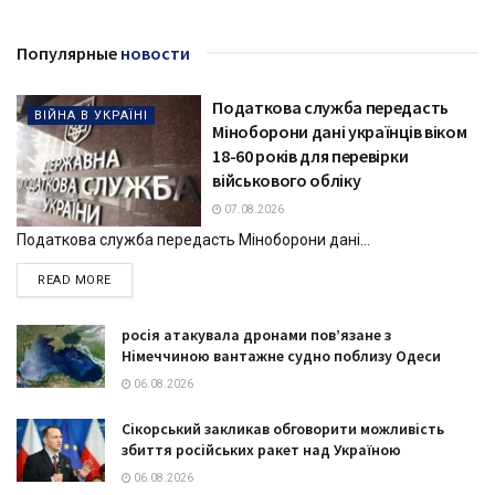
Популярные
новости
Податкова служба передасть
ВІЙНА В УКРАЇНІ
Міноборони дані українців віком
18-60 років для перевірки
військового обліку
07.08.2026
Податкова служба передасть Міноборони дані...
DETAILS
READ MORE
росія атакувала дронами пов’язане з
Німеччиною вантажне судно поблизу Одеси
06.08.2026
Сікорський закликав обговорити можливість
збиття російських ракет над Україною
06.08.2026