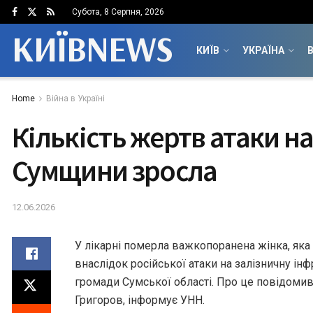
Субота, 8 Серпня, 2026
КИЇВNEWS
КИЇВ
УКРАЇНА
В
Home
Війна в Україні
Кількість жертв атаки н
Сумщини зросла
12.06.2026
У лікарні померла важкопоранена жінка, яка
внаслідок російської атаки на залізничну ін
громади Сумської області. Про це повідоми
Григоров, інформує УНН.