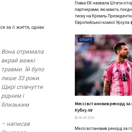
Глава ЄК назвала Штати іст
партнерами, які мають поєд
тиску на Кремль Президентк
Європейської комісії Урсула 
 за її життя, однак
СПОРТ
Вона отримала
вкрай важкі
травми. Їй було
лише 33 роки.
Щирі співчуття
рідним і
Мессі встановив рекорд за 
близьким
Кубку ліг
06.08.2026
– написав
Мессі встановив рекорд за г