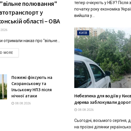
 "вільне полювання"
тепер очікують у НБУ? Після
початку року економіка Укра
автотранспорт у
вийшла у...
онській області – ОВА
.2026
КИЇВ
и отримали наказ про "вільне...
DETAILS
AD MORE
Пожежі фіксують на
Сизранському та
Ільському НПЗ після
Небезпека для водіїв у Києв
нічної атаки
дерева заблокували дорог
08.08.2026
08.08.2026
Сьогодні, восьмого серпня, 
на проїзні ділянки українсько