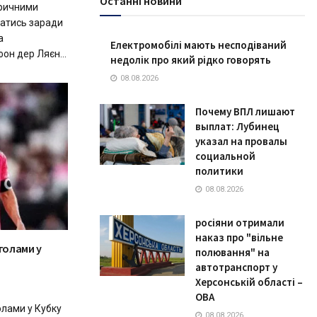
Останні новини
оричними
натись заради
а
Електромобілі мають несподіваний
фон дер Ляєн...
недолік про який рідко говорять
08.08.2026
Почему ВПЛ лишают
выплат: Лубинец
указал на провалы
социальной
политики
08.08.2026
росіяни отримали
наказ про "вільне
голами у
полювання" на
автотранспорт у
Херсонській області –
ОВА
олами у Кубку
08.08.2026