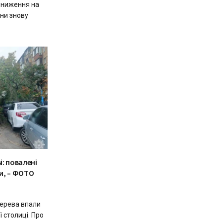
 зниження на
їни знову
і: повалені
и, – ФОТО
дерева впали
ї столиці. Про