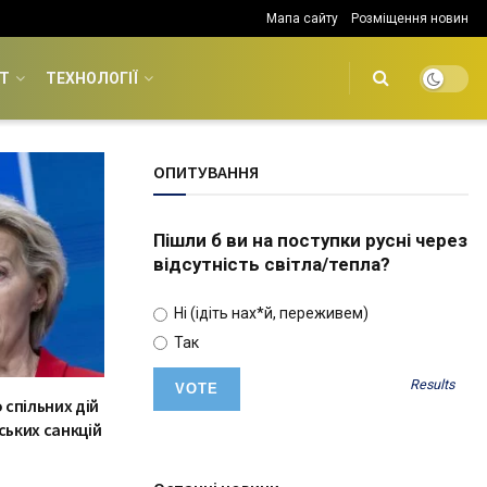
Мапа сайту
Розміщення новин
Т
ТЕХНОЛОГІЇ
ОПИТУВАННЯ
Пішли б ви на поступки русні через
відсутність світла/тепла?
Ні (ідіть нах*й, переживем)
Так
Results
спільних дій
ських санкцій