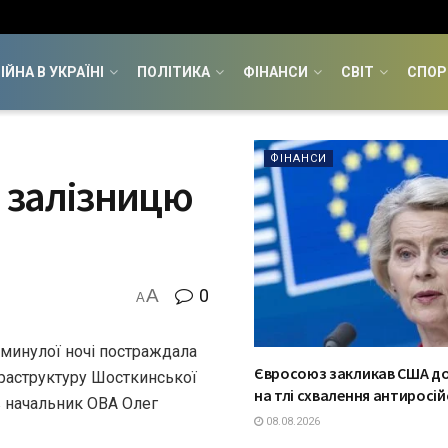
ІЙНА В УКРАЇНІ
ПОЛІТИКА
ФІНАНСИ
СВІТ
СПОР
ФІНАНСИ
а залізницю
A
0
A
 минулої ночі постраждала
Євросоюз закликав США до 
фраструктуру Шосткинської
на тлі схвалення антиросій
в начальник ОВА Олег
08.08.2026