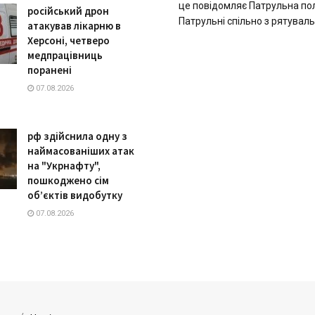
це повідомляє Патрульна пол
російський дрон
Патрульні спільно з рятуваль
атакував лікарню в
Херсоні, четверо
медпрацівниць
поранені
07.08.2026
рф здійснила одну з
наймасованіших атак
на "Укрнафту",
пошкоджено сім
об’єктів видобутку
07.08.2026