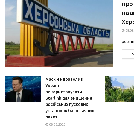
про
на 
Херс
08.08
росіян
RE
Маск не дозволив
Україні
використовувати
Starlink для знищення
російських пускових
установок балістичних
ракет
08.08.2026