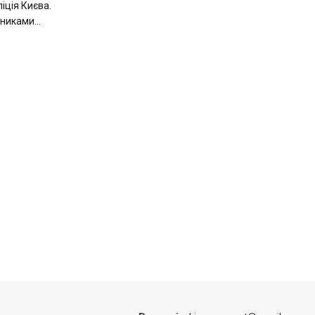
іція Києва.
никами...