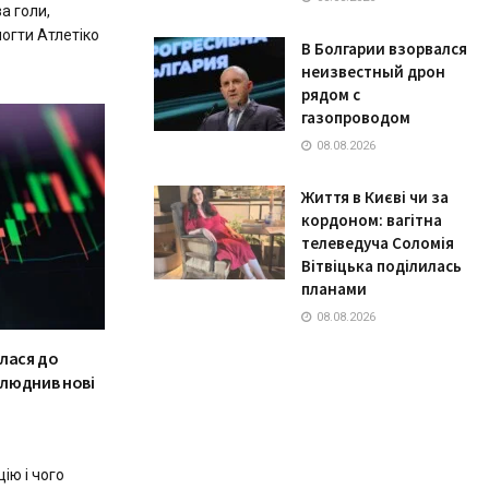
а голи,
огти Атлетіко
В Болгарии взорвался
неизвестный дрон
рядом с
газопроводом
08.08.2026
Життя в Києві чи за
кордоном: вагітна
телеведуча Соломія
Вітвіцька поділилась
планами
08.08.2026
лася до
люднив нові
ію і чого