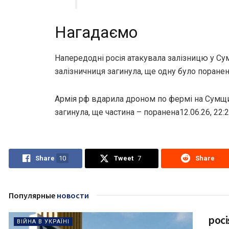
Нагадаємо
Напередодні росія атакувала залізницю у Сум
залізничниця загинула, ще одну було поранен
Армія рф вдарила дроном по фермі на Сумщи
загинула, ще частина – поранена12.06.26, 22:
Share
10
Tweet
7
Share
Популярные
новости
рос
ВІЙНА В УКРАЇНІ