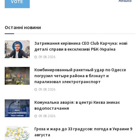
Results
Останні новини
Затримання керівника CEO Club Карчука: нові
деталі справи в ексклюзиві РБК-Україна
09.08.2026
Комбинированный ракетный удар по Одессе
погрузил четыре района в блэкаут и
парализовал электротранспорт
09.08.2026
Комунальна аварія: в центрі Києва зникає
водопостачання
09.08.2026
Гроза и жара до 33 градусов: погода в Украине 9
августа