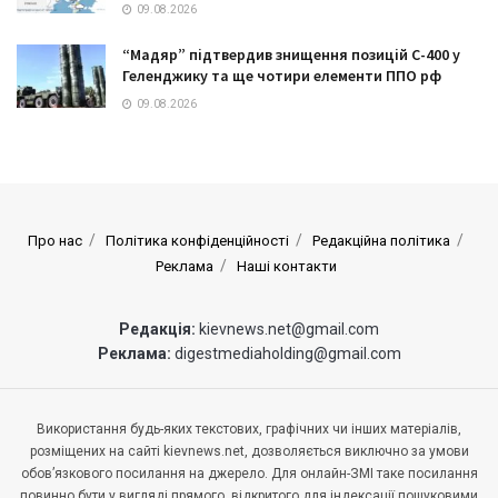
09.08.2026
“Мадяр” підтвердив знищення позицій С-400 у
Геленджику та ще чотири елементи ППО рф
09.08.2026
Про нас
Політика конфіденційності
Редакційна політика
Реклама
Наші контакти
Редакція:
kievnews.net@gmail.com
Реклама:
digestmediaholding@gmail.com
Використання будь-яких текстових, графічних чи інших матеріалів,
розміщених на сайті kievnews.net, дозволяється виключно за умови
обов’язкового посилання на джерело. Для онлайн-ЗМІ таке посилання
повинно бути у вигляді прямого, відкритого для індексації пошуковими