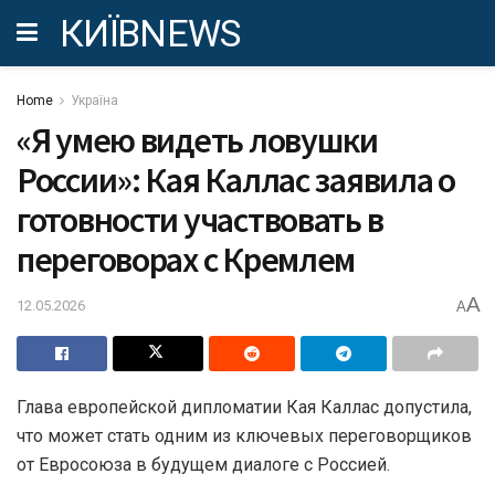
КИЇВNEWS
Home
Україна
«Я умею видеть ловушки
России»: Кая Каллас заявила о
готовности участвовать в
переговорах с Кремлем
A
12.05.2026
A
Глава европейской дипломатии Кая Каллас допустила,
что может стать одним из ключевых переговорщиков
от Евросоюза в будущем диалоге с Россией.