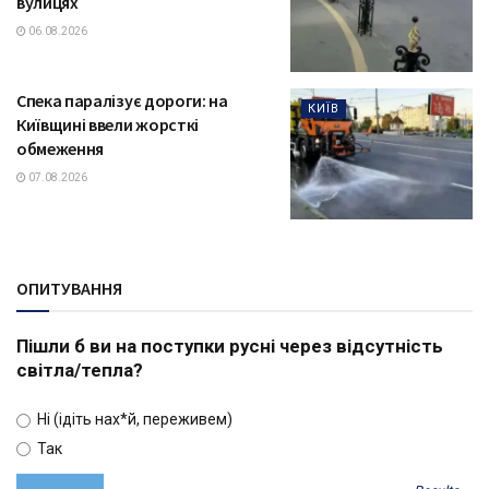
вулицях
06.08.2026
Спека паралізує дороги: на
КИЇВ
Київщині ввели жорсткі
обмеження
07.08.2026
ОПИТУВАННЯ
Пішли б ви на поступки русні через відсутність
світла/тепла?
Ні (ідіть нах*й, переживем)
Так