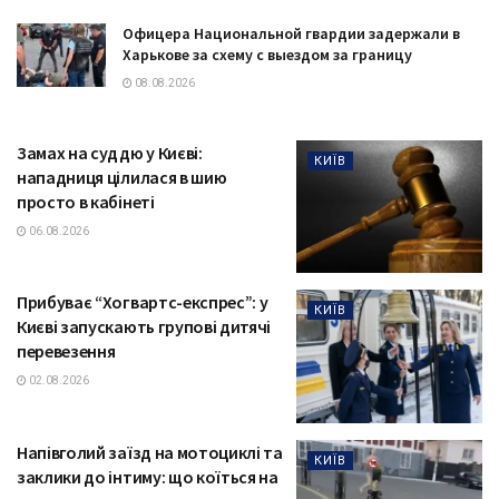
Офицера Национальной гвардии задержали в
Харькове за схему с выездом за границу
08.08.2026
Замах на суддю у Києві:
КИЇВ
нападниця цілилася в шию
просто в кабінеті
06.08.2026
Прибуває “Хогвартс-експрес”: у
КИЇВ
Києві запускають групові дитячі
перевезення
02.08.2026
Напівголий заїзд на мотоциклі та
КИЇВ
заклики до інтиму: що коїться на