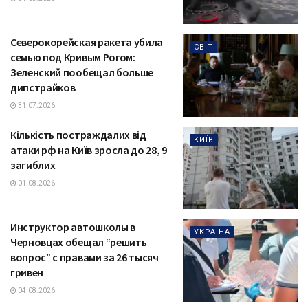
Северокорейская ракета убила
СВІТ
семью под Кривым Рогом:
Зеленский пообещал больше
дипстрайков
31.07.2026
Кількість постраждалих від
КИЇВ
атаки рф на Київ зросла до 28, 9
загиблих
01.08.2026
Инструктор автошколы в
УКРАЇНА
Черновцах обещал “решить
вопрос” с правами за 26 тысяч
гривен
04.08.2026