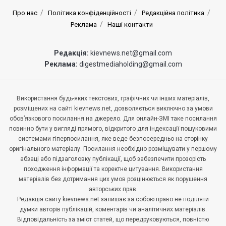
Про нас
Політика конфіденційності
Редакційна політика
Реклама
Наші контакти
Редакція:
kievnews.net@gmail.com
Реклама:
digestmediaholding@gmail.com
Використання будь-яких текстових, графічних чи інших матеріалів,
розміщених на сайті kievnews.net, дозволяється виключно за умови
обов’язкового посилання на джерело. Для онлайн-ЗМІ таке посилання
повинно бути у вигляді прямого, відкритого для індексації пошуковими
системами гіперпосилання, яке веде безпосередньо на сторінку
оригінального матеріалу. Посилання необхідно розміщувати у першому
абзаці або підзаголовку публікації, щоб забезпечити прозорість
походження інформації та коректне цитування. Використання
матеріалів без дотримання цих умов розцінюється як порушення
авторських прав.
Редакція сайту kievnews.net залишає за собою право не поділяти
думки авторів публікацій, коментарів чи аналітичних матеріалів.
Відповідальність за зміст статей, що передруковуються, повністю