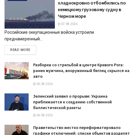
хладнокровно отбомбились по
немецкому грузовому судну в
Черном море
07.08.2026
Российские оккупационные войска устроили
преднамеренный...
DETAILS
READ MORE
Разборки со стрельбой в центре Кривого Рога:
ранен мужчина, вооруженный беглец скрылся на
авто
06.08.2026
Зеленский заявил о прорыве: Украина
приближается к созданию собственной
баллистической ракеты
06.08.2026
Правительство жестко переформатировало
графики отключений: списки объектов разделят