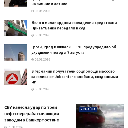
на зимние и летние
06.08.2026
Дело о миллиардном завладении средствами
ПриватБанка передали в суд
06.08.2026
Грозы, град и шквалы: ГСЧС предупредило об
ухудшении погоды 7 августа
06.08.2026
В Германии получатели соцпомощи массово
заваливают Jobcenter жалобами, созданными
ИИ
06.08.2026
СБУ нанесла удар по трем
УКРАЇНА
нефтеперерабатывающим
заводам в Башкортостане
01.08.2026