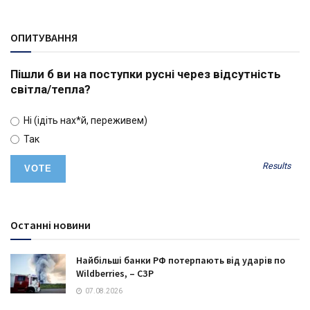
ОПИТУВАННЯ
Пішли б ви на поступки русні через відсутність
світла/тепла?
Ні (ідіть нах*й, переживем)
Так
Results
Останні новини
Найбільші банки РФ потерпають від ударів по
Wildberries, – СЗР
07.08.2026