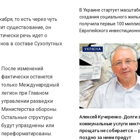
В Украине стартует масштаб
создания социального жилья
абря, то есть через чуть
получила первые 100 миллио
тит существование, он
Европейского инвестиционного
тически речь идет о
нов в составе Сухопутных
УКРАЇНА
После изменений
фактически останется
только Международный
легион при Главном
управлении разведки
Министерства обороны.
Алексей Кучеренко. Долги 
Остальные структуры
коммунальные услуги никт
будут упразднены или
прощать не собирается — 
переформатированы.
поздно за ними придут