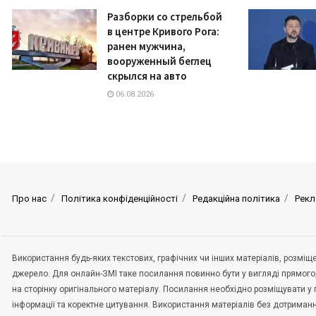
Разборки со стрельбой
в центре Кривого Рога:
ранен мужчина,
вооруженный беглец
скрылся на авто
06.08.2026
Про нас
Політика конфіденційності
Редакційна політика
Рекл
Використання будь-яких текстових, графічних чи інших матеріалів, розмі
джерело. Для онлайн-ЗМІ таке посилання повинно бути у вигляді прямого
на сторінку оригінального матеріалу. Посилання необхідно розміщувати у
інформації та коректне цитування. Використання матеріалів без дотриман