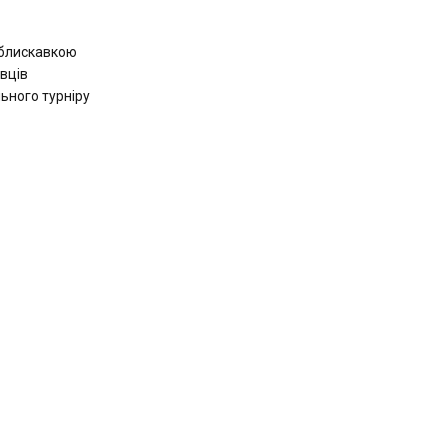
 блискавкою
авців
ьного турніру