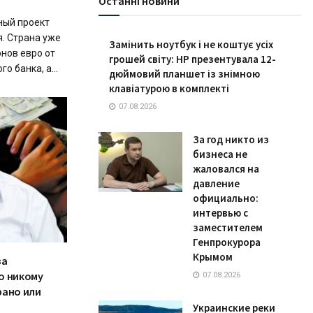
Останні новини
ный проект
. Страна уже
Замінить ноутбук і не коштує усіх
нов евро от
грошей світу: HP презентувала 12-
 банка, а...
дюймовий планшет із знімною
клавіатурою в комплекті
07.08.2026
За год никто из
бизнеса не
жаловался на
давление
официально:
интервью с
заместителем
Генпрокурора
Крымом
за
о никому
07.08.2026
рано или
Украинские реки