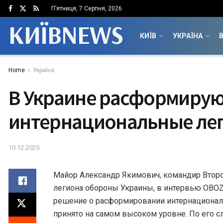
П’ятниця, 7 Серпня, 2026
КИЇВNEWS
КИЇВ
УКРАЇНА
В
Home
Україна
В Украине расформиру
интернациональные ле
10.12.2025
Майор Александр Якимович, командир Второ
легиона обороны Украины, в интервью OBOZ
решение о расформировании интернационал
принято на самом высоком уровне. По его с