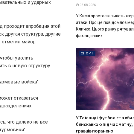
ывательных и ударных
05.08.2026
У Києві зростає кількість жер
атаки. Про це повідомляє мер
д проходит апробация этой
Кличко. Цього ранку рятувал
к другая структура, другие
фахівці інших...
– отметил майор.
СПОРТ
, чтобы уволить
ть в новую структуру.
урмовые войска".
может отказаться
дразделениях.
У Таїланді футболіста вби
сь, что далеко не все
блискавкою під час матчу, 
турмовики".
гравців поранено