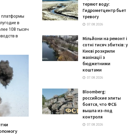
теряют воду:
Гидрометцентр бьет
м платформы
тревогу
олугодие в
07.08.2026
лее 108 тысяч
зводств в
Мільйони на ремонт і
сотні тисяч збитків: у
Києві розкрили
махінації з
бюджетними
коштами
07.08.2026
Bloomberg:
российские элиты
боятся, что ФСБ
вышла из-под
контроля
ятки
07.08.2026
допомогу