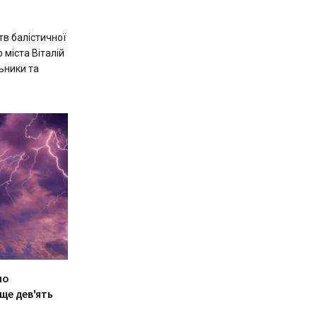
тв балістичної
 міста Віталій
ьники та
ло
ще дев'ять