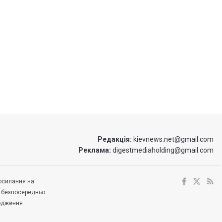
Редакція:
kievnews.net@gmail.com
Реклама:
digestmediaholding@gmail.com
посилання на
е безпосередньо
ходження