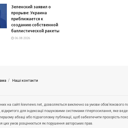
Зеленский заявил о
прорыве: Украина
приближается к
созданию собственной
баллистической ракеты
06.08.2026
ама
Наші контакти
щених на сайті kievnews.net, дозволяється виключно за умови обов’язкового 
, відкритого для індексації пошуковими системами гіперпосилання, яке вед
 першому абзаці або підзаголовку публікації, щоб забезпечити прозорість по
ня цих умов розцінюється як порушення авторських прав.