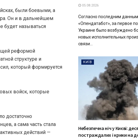
05.08.2026
ойсках, были боевыми, а
Согласно последним данны
ра. Он и в дальнейшем
«Опендатабот», за первое п
не будет называться
Украине было возбуждено бо
новых исполнительных прои
связи...
общей реформой
атной структуре и
КИЇВ
сил, который формируется
овых войск, которые
ло достаточно
цев, а сама часть стала
Небезпечна ніч у Києві: дес
 активных действий —
постраждалих і крики на 