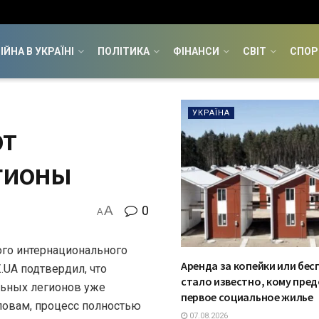
ІЙНА В УКРАЇНІ
ПОЛІТИКА
ФІНАНСИ
СВІТ
СПОР
УКРАЇНА
ют
гионы
A
0
A
го интернационального
Аренда за копейки или бес
.UA подтвердил, что
стало известно, кому пре
ьных легионов уже
первое социальное жилье
ловам, процесс полностью
07.08.2026