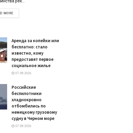
инства рек...
DETAILS
AD MORE
Аренда за копейки или
бесплатно: стало
известно, кому
предоставят первое
социальное жилье
07.08.2026
Российские
беспилотники
хладнокровно
отбомбились по
немецкому грузовому
судну в Черном море
07.08.2026