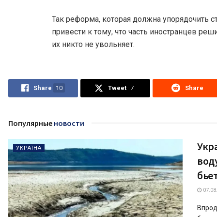
Так реформа, которая должна упорядочить с
привести к тому, что часть иностранцев реш
их никто не увольняет.
Share
10
Tweet
7
Share
Популярные
новости
Укр
УКРАЇНА
вод
бье
07.08
Впрод