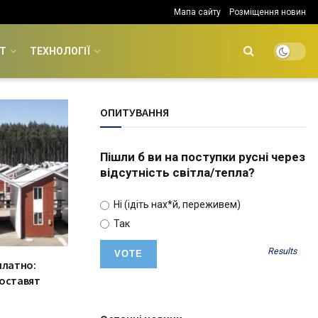
Мапа сайту
Розміщення новин
Т
ТЕХНОЛОГІЇ
ОПИТУВАННЯ
Пішли б ви на поступки русні через
відсутність світла/тепла?
Ні (ідіть нах*й, переживем)
Так
Results
платно:
доставят