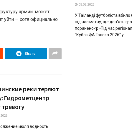
05.08.2026
труктуру армии, может
У Таїланді футболіста вбило
ит уйти — хотя официально
під час матчу, ще дев'ять гр
поранено<p>Під час регіонал
"Кубок ФА Голока 2026" у...
Share
аинские реки теряют
у: Гидрометцентр
т тревогу
.2026
олжение июля водность