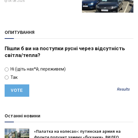
04.08.2026
ОПИТУВАННЯ
Пішли б ви на поступки русні через відсутність
світла/тепла?
Ні (ідіть нах*й, переживем)
Так
Results
Останні новини
«Палатка на колесах»: путинская армия на
фронте получит замену «буханки». ВИДЕО