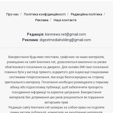
Про нас
Політика конфіденційності
Редакційна політика
Реклама
Наші контакти
Редакція:
kievnews.net@gmail.com
Реклама:
digestmediaholding@gmail.com
Використання будь-яких текстових, графічних чи інших матеріалів,
розміщених на сайті kievnews.net, дозволяється виключно за умови
обов’язкового посилання на джерело. Для онлайн-ЗМІ таке посилання
повинно бути у вигляді прямого, відкритого для індексації пошуковими
системами гіперпосилання, яке веде безпосередньо на сторінку
оригінального матеріалу. Посилання необхідно розміщувати у першому
абзаці або підзаголовку публікації, щоб забезпечити прозорість
походження інформації та коректне цитування. Використання
матеріалів без дотримання цих умов розцінюється як порушення
авторських прав.
Редакція сайту kievnews.net залишає за собою право не поділяти
думки авторів публікацій, коментарів чи аналітичних матеріалів.