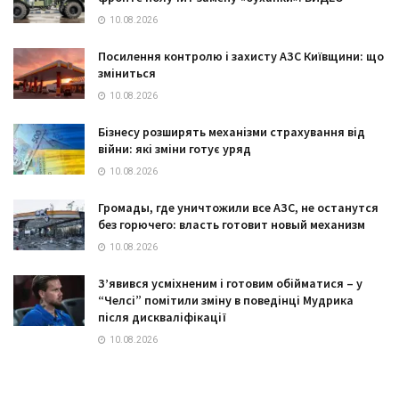
10.08.2026
Посилення контролю і захисту АЗС Київщини: що
зміниться
10.08.2026
Бізнесу розширять механізми страхування від
війни: які зміни готує уряд
10.08.2026
Громады, где уничтожили все АЗС, не останутся
без горючего: власть готовит новый механизм
10.08.2026
З’явився усміхненим і готовим обійматися – у
“Челсі” помітили зміну в поведінці Мудрика
після дискваліфікації
10.08.2026