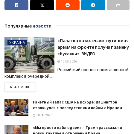
Популярные
новости
«Палатка на колесах»: путинская
УКРАЇНА
армия на фронте получит замену
«буханки». ВИДЕО
10.08.2026
Российский военно-промышленный
комплекс в очередной...
DETAILS
READ MORE
Ракетный запас США на исходе: Вашингтон
столкнулся с последствиями войны с Ираном
10.08.2026
«Мы просто наблюдаем» – Трамп рассказал о
новой тактике в отношении Ирана