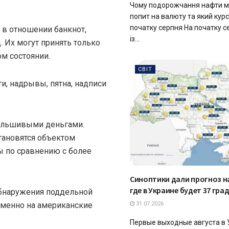
Чому подорожчання нафти м
попит на валюту та який курс
початку серпня На початку 
 в отношении банкнот,
із...
. Их могут принять только
ом состоянии.
СВІТ
ти, надрывы, пятна, надписи
фальшивыми деньгами.
тановятся объектом
ы по сравнению с более
Синоптики дали прогноз на
где в Украине будет 37 гра
обнаружения поддельной
именно на американские
31.07.2026
Первые выходные августа в 