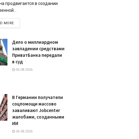
на продвигается в создании
енной...
DETAILS
AD MORE
Дело о миллиардном
завладении средствами
ПриватБанка передали
в суд
06.08.2026
В Германии получатели
соцпомощи массово
заваливают Jobcenter
жалобами, созданными
ИИ
06.08.2026