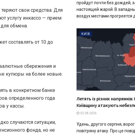
пройдут почти без дождей, з
настоящей жарой. В западны
 теряют свои средства. Для
воздух местами прогреется до
ют услугу инкассо — прием
 для обмена.
КИЇВ
ет составлять от 10 до
 валютные сбережения и
ые купюры на более новые.
нять в конкретном банке
ров определенного года
Летять із різних напрямків: К
Київщину атакують небезпе
 у ​​кассы.
02.08.2026
едко случаются ситуации,
Удень, другого серпня, воро
нсионного фонда, но не
повітряну атаку. Про це пов