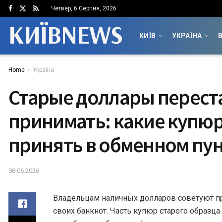
Четвер, 6 Серпня, 2026
КИЇВNEWS
КИЇВ
УКРАЇНА
В
Home
Україна
Старые доллары перест
принимать: какие купюр
принять в обменном пу
08.06.2026
Владельцам наличных долларов советуют п
своих банкнот. Часть купюр старого образ