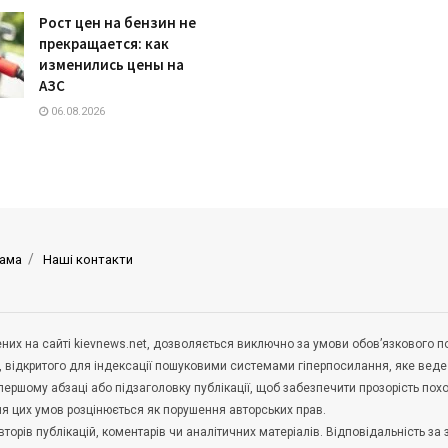
Рост цен на бензин не
прекращается: как
изменились цены на
АЗС
06.08.2026
ама
Наші контакти
щених на сайті kievnews.net, дозволяється виключно за умови обов’язкового 
, відкритого для індексації пошуковими системами гіперпосилання, яке вед
 першому абзаці або підзаголовку публікації, щоб забезпечити прозорість по
ня цих умов розцінюється як порушення авторських прав.
орів публікацій, коментарів чи аналітичних матеріалів. Відповідальність за 