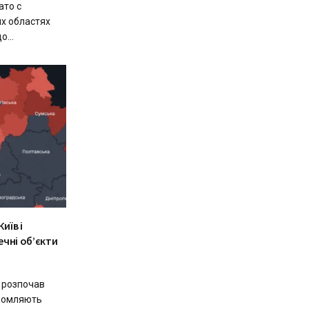
ато с
х областях
...
иїв і
чні об’єкти
г розпочав
ідомляють