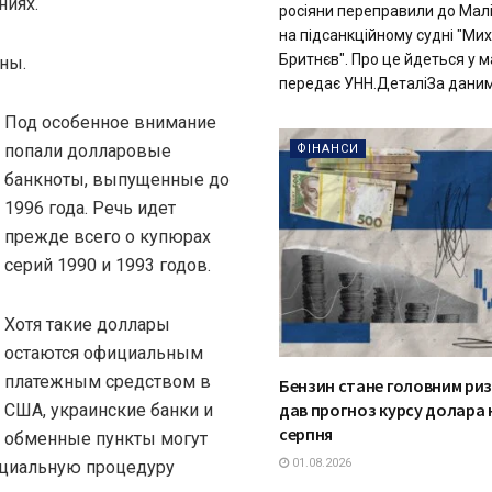
ниях.
росіяни переправили до Малі
на підсанкційному судні "Ми
Бритнєв". Про це йдеться у м
ны.
передає УНН.ДеталіЗа даними
Под особенное внимание
попали долларовые
ФІНАНСИ
банкноты, выпущенные до
1996 года. Речь идет
прежде всего о купюрах
серий 1990 и 1993 годов.
Хотя такие доллары
остаются официальным
платежным средством в
Бензин стане головним риз
дав прогноз курсу долара
США, украинские банки и
серпня
обменные пункты могут
01.08.2026
ециальную процедуру