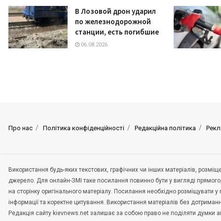
В Лозовой дрон ударил
по железнодорожной
станции, есть погибшие
06.08.2026
Про нас
Політика конфіденційності
Редакційна політика
Рекл
Використання будь-яких текстових, графічних чи інших матеріалів, розмі
джерело. Для онлайн-ЗМІ таке посилання повинно бути у вигляді прямого
на сторінку оригінального матеріалу. Посилання необхідно розміщувати у
інформації та коректне цитування. Використання матеріалів без дотриман
Редакція сайту kievnews.net залишає за собою право не поділяти думки авт