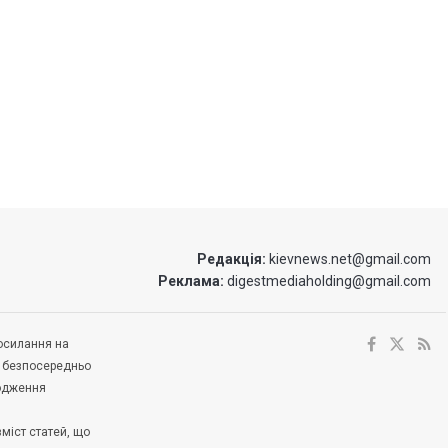
Редакція:
kievnews.net@gmail.com
Реклама:
digestmediaholding@gmail.com
посилання на
е безпосередньо
ходження
зміст статей, що