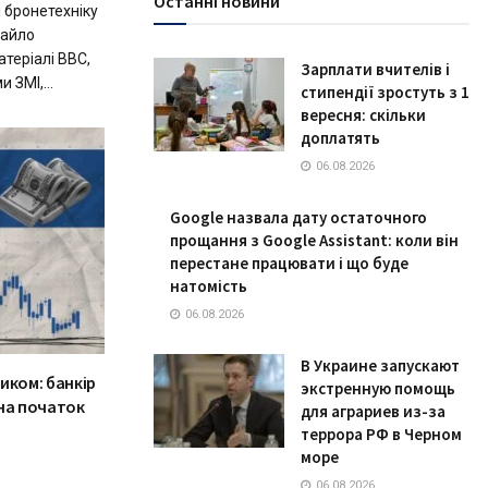
Останні новини
 бронетехніку
хайло
атеріалі BBC,
Зарплати вчителів і
 ЗМІ,...
стипендії зростуть з 1
вересня: скільки
доплатять
06.08.2026
Google назвала дату остаточного
прощання з Google Assistant: коли він
перестане працювати і що буде
натомість
06.08.2026
В Украине запускают
иком: банкір
экстренную помощь
 на початок
для аграриев из-за
террора РФ в Черном
море
06.08.2026