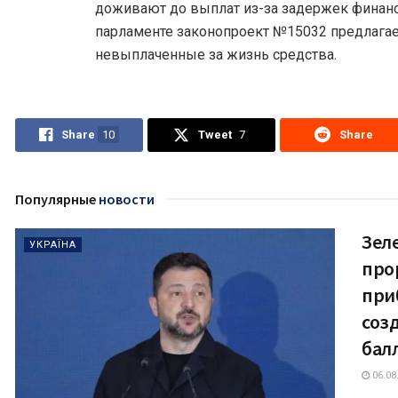
доживают до выплат из-за задержек финан
парламенте законопроект №15032 предлагае
невыплаченные за жизнь средства.
Share
10
Tweet
7
Share
Популярные
новости
Зел
УКРАЇНА
про
при
соз
бал
06.08