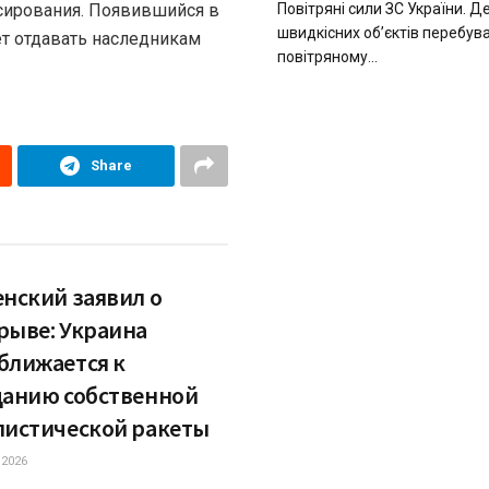
сирования. Появившийся в
Повітряні сили ЗС України. Д
швидкісних об’єктів перебув
т отдавать наследникам
повітряному...
Share
енский заявил о
рыве: Украина
ближается к
данию собственной
листической ракеты
.2026