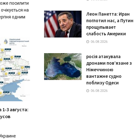
оже посилити
 очікується на
Леон Панетта: Иран
серпня одним
поглотил нас, а Путин
прощупывает
слабость Америки
06.08.2026
росія атакувала
дронами пов’язане з
Німеччиною
вантажне судно
поблизу Одеси
06.08.2026
 1-3 августа:
дусов
Украине