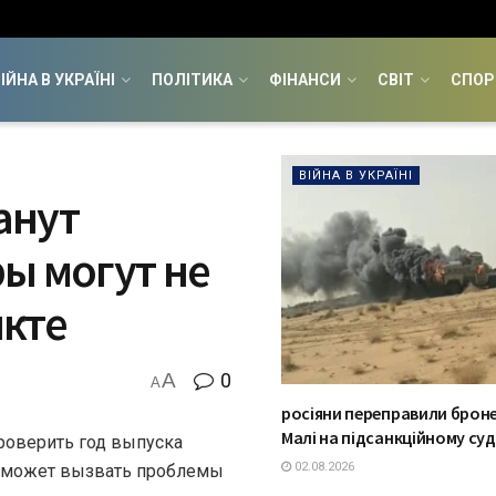
ІЙНА В УКРАЇНІ
ПОЛІТИКА
ФІНАНСИ
СВІТ
СПОР
ВІЙНА В УКРАЇНІ
анут
ы могут не
нкте
A
0
A
росіяни переправили броне
Малі на підсанкційному суд
роверить год выпуска
02.08.2026
ца может вызвать проблемы