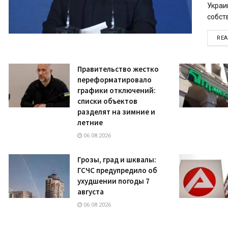
Украи
собств
RE
Правительство жестко
переформатировало
графики отключений:
списки объектов
разделят на зимние и
летние
06.08.2026
Грозы, град и шквалы:
ГСЧС предупредило об
ухудшении погоды 7
августа
06.08.2026