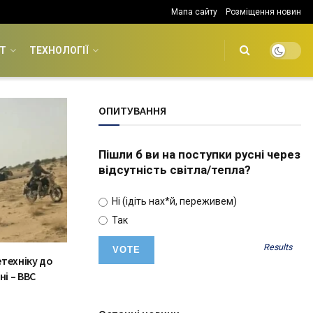
Мапа сайту
Розміщення новин
Т
ТЕХНОЛОГІЇ
ОПИТУВАННЯ
Пішли б ви на поступки русні через
відсутність світла/тепла?
Ні (ідіть нах*й, переживем)
Так
Results
техніку до
ні – BBC