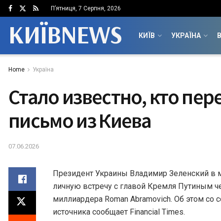
П’ятниця, 7 Серпня, 2026
КИЇВNEWS
КИЇВ
УКРАЇНА
В
Home
Україна
Стало известно, кто пер
письмо из Киева
07.06.2026
Президент Украины Владимир Зеленский в м
личную встречу с главой Кремля Путиным ч
миллиардера Roman Abramovich. Об этом со 
источника сообщает Financial Times.