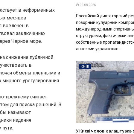
02.08.2026
участвует в неформенных
Российский диктаторский р
вых месяцев
позорный кулуарный компро
л вовлечен в
международными спортивн
ствовал заключению
структурами, фактически ан
через Черное море.
собственные пропагандистск
аннексии украинских...
 на снижение публичной
 участвовать в
КИЇВ
ключая обмены пленными и
 мирного урегулирования.
 по-прежнему считает
том для поиска решений. В
обы называют
дники издания
 пути.
У Києві чоловік влаштував 