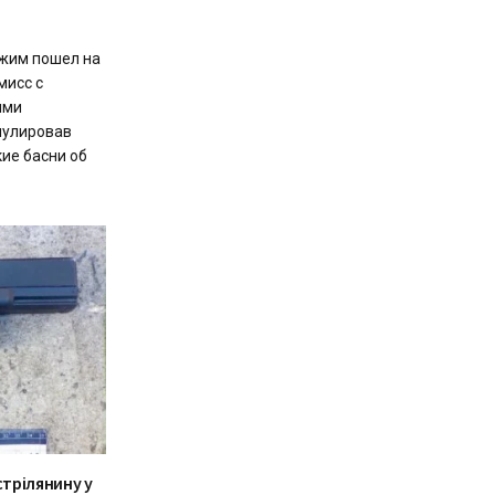
ежим пошел на
мисс с
ыми
нулировав
ие басни об
стрілянину у