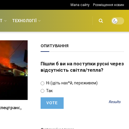
Мапа сайту
Розміщення новин
Т
ТЕХНОЛОГІЇ
ОПИТУВАННЯ
Пішли б ви на поступки русні через
відсутність світла/тепла?
Ні (ідіть нах*й, переживем)
Так
Results
спецтранс,