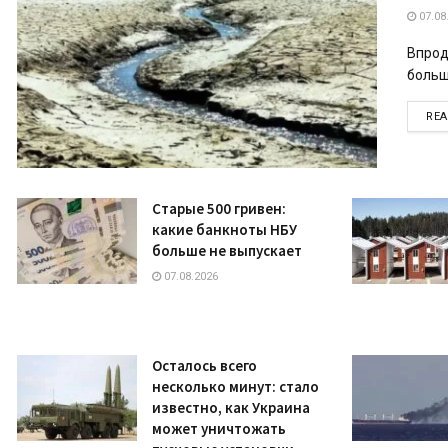
07.08
Впрод
больш
RE
Старые 500 гривен:
какие банкноты НБУ
больше не выпускает
07.08.2026
Осталось всего
несколько минут: стало
известно, как Украина
может уничтожать