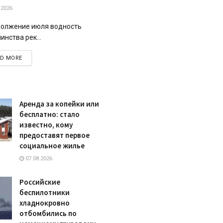
.2026
олжение июля водность
инства рек...
DETAILS
AD MORE
Аренда за копейки или
бесплатно: стало
известно, кому
предоставят первое
социальное жилье
07.08.2026
Российские
беспилотники
хладнокровно
отбомбились по