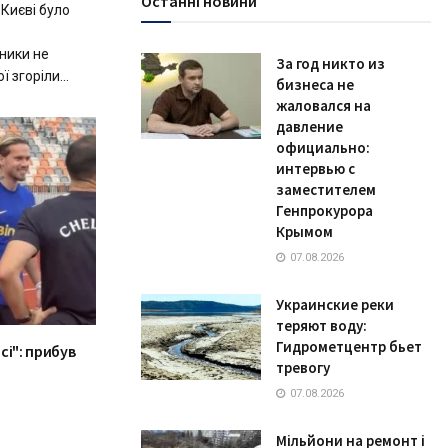
Останні новини
 Києві було
ники не
За год никто из
 згоріли...
бизнеса не
жаловался на
давление
официально:
интервью с
заместителем
Генпрокурора
Крымом
07.08.2026
Украинские реки
теряют воду:
Гидрометцентр бьет
сі": прибув
тревогу
07.08.2026
Мільйони на ремонт і