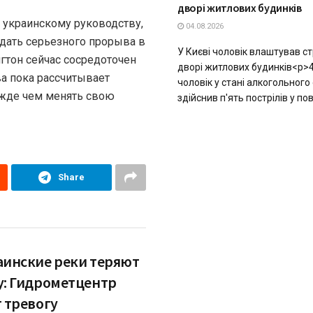
дворі житлових будинків
к украинскому руководству,
04.08.2026
жидать серьезного прорыва в
У Києві чоловік влаштував ст
нгтон сейчас сосредоточен
дворі житлових будинків<p>
а пока рассчитывает
чоловік у стані алкогольного 
ежде чем менять свою
здійснив п'ять пострілів у пові
Share
аинские реки теряют
у: Гидрометцентр
т тревогу