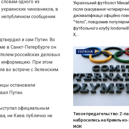
словам одного из
Український футболіст Миха
украинских чиновников, в
після скасування чотирирічн
дискваліфікації офіційно по
непубличном сообщении
"Челсі", повідомив популярн
футбольного клубу londonwill
X,...
дтвердил и сам Путин. Во
е в Санкт-Петербурге он
УКРАЇНА
вителем российских деловых
ю информацию. При этом
ла во встрече с Зеленским.
инцы остановили
вил Путин.
 выступал официальным
Тихое предательство: Z-п
ва, ни Киев публично не
набросились на Кремль из-
МОК