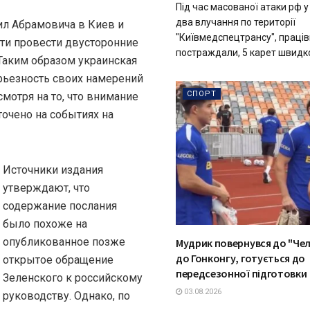
Під час масованої атаки рф у
два влучання по території
ил Абрамовича в Киев и
"Київмедспецтрансу", праців
сти провести двусторонние
постраждали, 5 карет швидкої
Таким образом украинская
рьезность своих намерений
СПОРТ
смотря на то, что внимание
очено на событиях на
Источники издания
утверждают, что
содержание послания
было похоже на
опубликованное позже
Мудрик повернувся до "Чел
до Гонконгу, готується до
открытое обращение
передсезонної підготовки
Зеленского к российскому
03.08.2026
руководству. Однако, по