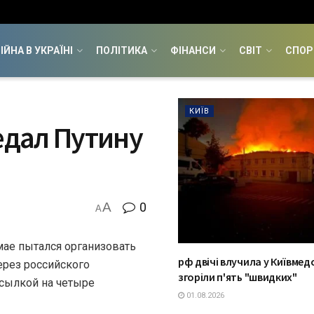
ІЙНА В УКРАЇНІ
ПОЛІТИКА
ФІНАНСИ
СВІТ
СПОР
КИЇВ
едал Путину
A
0
A
ае пытался организовать
рф двічі влучила у Київмед
ерез российского
згоріли п'ять "швидких"
ссылкой на четыре
01.08.2026