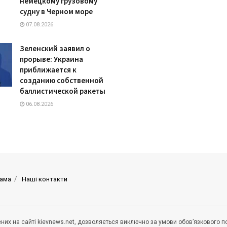
немецкому грузовому
судну в Черном море
07.08.2026
Зеленский заявил о
прорыве: Украина
приближается к
созданию собственной
баллистической ракеты
06.08.2026
ама
Наші контакти
щених на сайті kievnews.net, дозволяється виключно за умови обов’язкового 