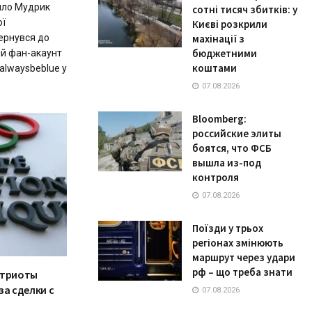
йло Мудрик
сотні тисяч збитків: у
ої
Києві розкрили
вернувся до
махінації з
бюджетними
ий фан-акаунт
коштами
alwaysbeblue у
07.08.2026
Bloomberg:
российские элиты
боятся, что ФСБ
вышла из-под
контроля
07.08.2026
Поїзди у трьох
регіонах змінюють
маршрут через удари
рф – що треба знати
атриоты
за сделки с
07.08.2026