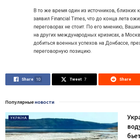
В то же время один из источников, близких 
заявил Financial Times, что до конца лета о
переговорах не стоит. По его мнению, Ваши
на других международных кризисах, а Москв
добиться военных успехов на Донбассе, пр
переговорную позицию.
Share
10
Tweet
7
Share
Популярные
новости
Укр
УКРАЇНА
вод
бье