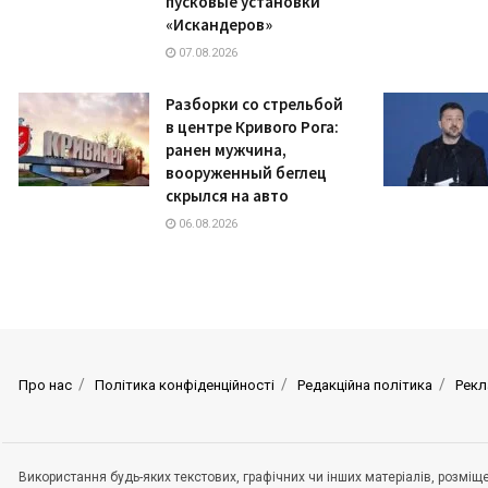
пусковые установки
«Искандеров»
07.08.2026
Разборки со стрельбой
в центре Кривого Рога:
ранен мужчина,
вооруженный беглец
скрылся на авто
06.08.2026
Про нас
Політика конфіденційності
Редакційна політика
Рекл
Використання будь-яких текстових, графічних чи інших матеріалів, розмі