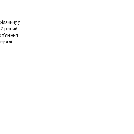
рілянину у
42-річний
сп'яніння
тря зі...