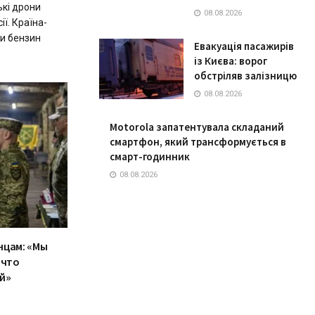
ькі дрони
08.08.2026
ії. Країна-
и бензин
Евакуація пасажирів
із Києва: ворог
обстріляв залізницю
08.08.2026
Motorola запатентувала складаний
смартфон, який трансформується в
смарт-годинник
08.08.2026
нцам: «Мы
 что
й»