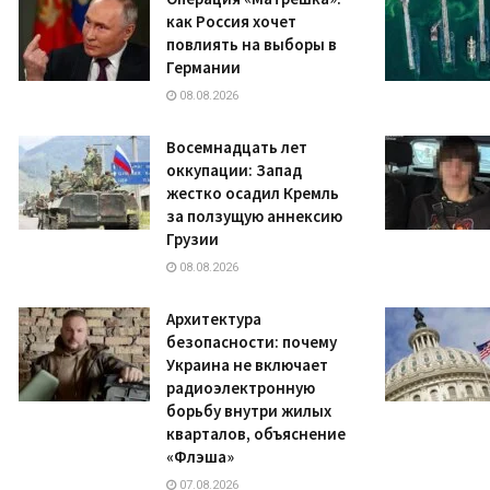
как Россия хочет
повлиять на выборы в
Германии
08.08.2026
Восемнадцать лет
оккупации: Запад
жестко осадил Кремль
за ползущую аннексию
Грузии
08.08.2026
Архитектура
безопасности: почему
Украина не включает
радиоэлектронную
борьбу внутри жилых
кварталов, объяснение
«Флэша»
07.08.2026