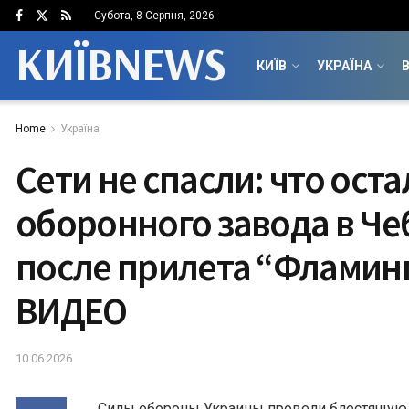
Субота, 8 Серпня, 2026
КИЇВNEWS
КИЇВ
УКРАЇНА
В
Home
Україна
Сети не спасли: что оста
оборонного завода в Че
после прилета “Фламинг
ВИДЕО
10.06.2026
Силы обороны Украины провели блестящую