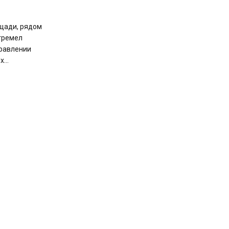
щади, рядом
огремел
правлении
...