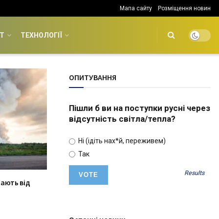
Мапа сайту
Розміщення новин
Т
ТЕХНОЛОГІЇ
ОПИТУВАННЯ
Пішли б ви на поступки русні через
відсутність світла/тепла?
Ні (ідіть нах*й, переживем)
Так
Results
ають від