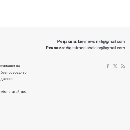
Редакція:
kievnews.net@gmail.com
Реклама:
digestmediaholding@gmail.com
посилання на
е безпосередньо
ходження
зміст статей, що