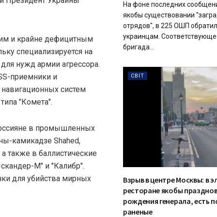
 и Президент Украины
На фоне последних сообщен
якобы существовании "загр
отрядов", в 225 ОШП обратил
украинцам. Соответствующе
им и крайне дефицитным
бригада...
ьку специализируется на
для нужд армии агрессора.
SS-приемники и
СВІТ
 навигационных систем
 типа "Комета".
оссияне в промышленных
ны-камикадзе Shahed,
а также в баллистические
кандер-М" и "Калибр".
нки для убийства мирных
Взрыв в центре Москвы: в 
ресторане якобы празднов
рождения генерала, есть п
раненые