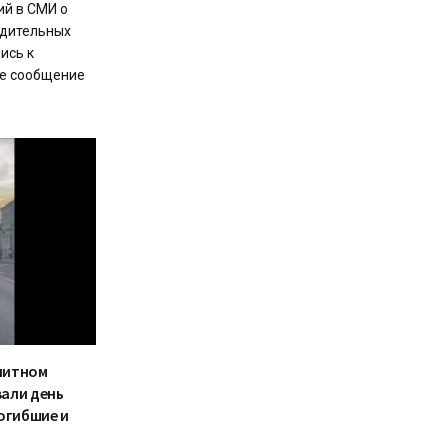
ий в СМИ о
адительных
ись к
е сообщение
элитном
али день
огибшие и