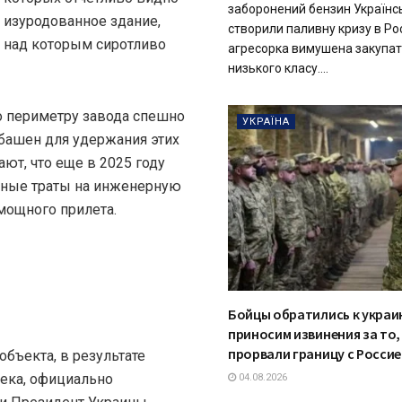
заборонений бензин Українс
изуродованное здание,
створили паливну кризу в Рос
над которым сиротливо
агресорка вимушена закупат
низького класу....
по периметру завода спешно
УКРАЇНА
башен для удержания этих
ют, что еще в 2025 году
абные траты на инженерную
мощного прилета.
Бойцы обратились к украи
приносим извинения за то,
прорвали границу с Россие
бъекта, в результате
века, официально
04.08.2026