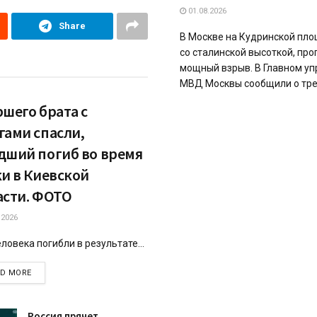
01.08.2026
Share
В Москве на Кудринской пло
со сталинской высоткой, пр
мощный взрыв. В Главном у
МВД Москвы сообщили о трех
ршего брата с
гами спасли,
дший погиб во время
ки в Киевской
асти. ФОТО
.2026
ловека погибли в результате...
DETAILS
AD MORE
Россия прячет