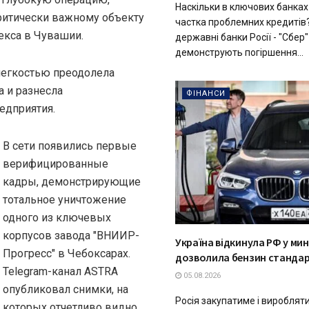
Наскільки в ключових банках
ритически важному объекту
частка проблемних кредитів
кса в Чувашии.
державні банки Росії - "Сбер" 
демонструють погіршення...
легкостью преодолела
 и разнесла
ФІНАНСИ
едприятия.
В сети появились первые
верифицированные
кадры, демонстрирующие
тотальное уничтожение
одного из ключевых
корпусов завода "ВНИИР-
Україна відкинула РФ у ми
Прогресс" в Чебоксарах.
дозволила бензин стандар
Telegram-канал ASTRA
05.08.2026
опубликовал снимки, на
Росія закупатиме і вироблят
которых отчетливо видно