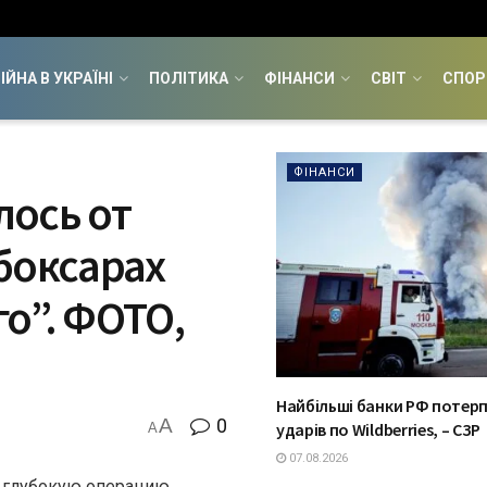
ІЙНА В УКРАЇНІ
ПОЛІТИКА
ФІНАНСИ
СВІТ
СПОР
ФІНАНСИ
лось от
боксарах
о”. ФОТО,
Найбільші банки РФ потерп
A
0
ударів по Wildberries, – СЗР
A
07.08.2026
 глубокую операцию,