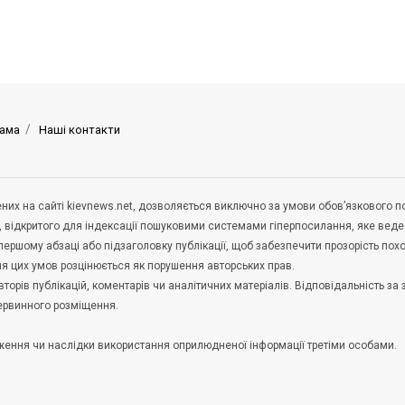
ама
Наші контакти
щених на сайті kievnews.net, дозволяється виключно за умови обов’язкового 
, відкритого для індексації пошуковими системами гіперпосилання, яке вед
 першому абзаці або підзаголовку публікації, щоб забезпечити прозорість по
ня цих умов розцінюється як порушення авторських прав.
орів публікацій, коментарів чи аналітичних матеріалів. Відповідальність за 
первинного розміщення.
удження чи наслідки використання оприлюдненої інформації третіми особами.