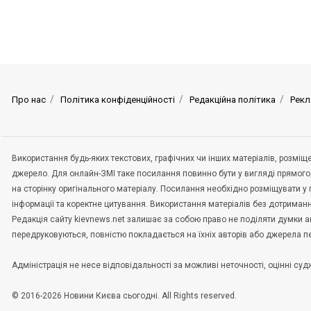
Про нас
Політика конфіденційності
Редакційна політика
Рекл
Використання будь-яких текстових, графічних чи інших матеріалів, розмі
джерело. Для онлайн-ЗМІ таке посилання повинно бути у вигляді прямого
на сторінку оригінального матеріалу. Посилання необхідно розміщувати у
інформації та коректне цитування. Використання матеріалів без дотриман
Редакція сайту kievnews.net залишає за собою право не поділяти думки авт
передруковуються, повністю покладається на їхніх авторів або джерела 
Адміністрація не несе відповідальності за можливі неточності, оцінні с
© 2016-2026 Новини Києва сьогодні. All Rights reserved.