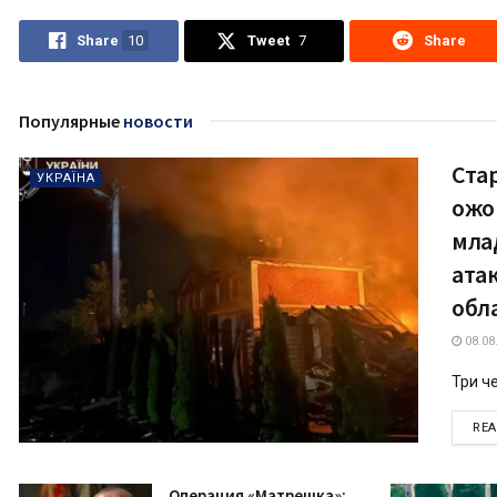
Share
10
Tweet
7
Share
Популярные
новости
Ста
УКРАЇНА
ожо
мла
ата
обл
08.08
Три че
RE
Операция «Матрешка»: