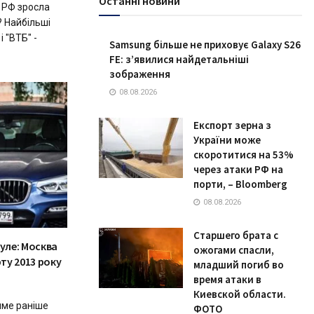
Останні новини
 РФ зросла
? Найбільші
і "ВТБ" -
Samsung більше не приховує Galaxy S26
FE: з’явилися найдетальніші
зображення
08.08.2026
Експорт зерна з
України може
скоротитися на 53%
через атаки РФ на
порти, – Bloomberg
08.08.2026
Старшего брата с
нуле: Москва
ожогами спасли,
ту 2013 року
младший погиб во
время атаки в
Киевской области.
име раніше
ФОТО