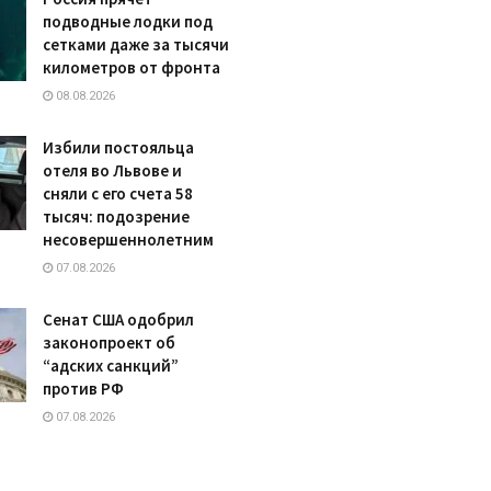
подводные лодки под
сетками даже за тысячи
километров от фронта
08.08.2026
Избили постояльца
отеля во Львове и
сняли с его счета 58
тысяч: подозрение
несовершеннолетним
07.08.2026
Сенат США одобрил
законопроект об
“адских санкций”
против РФ
07.08.2026