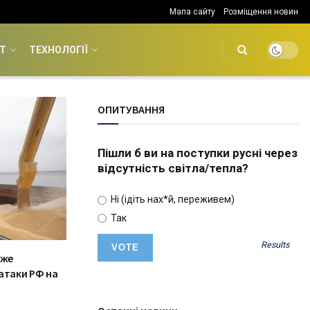
Мапа сайту
Розміщення новин
Т
ТЕХНОЛОГІЇ
ОПИТУВАННЯ
Пішли б ви на поступки русні через
відсутність світла/тепла?
Ні (ідіть нах*й, переживем)
Так
Results
оже
атаки РФ на