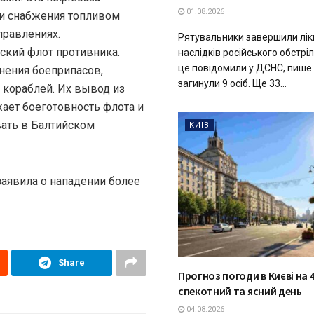
01.08.2026
и снабжения топливом
правлениях.
Рятувальники завершили лік
ский флот противника.
наслідків російського обстрі
це повідомили у ДСНС, пише
нения боеприпасов,
загинули 9 осіб. Ще 33...
 кораблей. Их вывод из
жает боеготовность флота и
ать в Балтийском
КИЇВ
заявила о нападении более
Share
Прогноз погоди в Києві на 4
спекотний та ясний день
04.08.2026