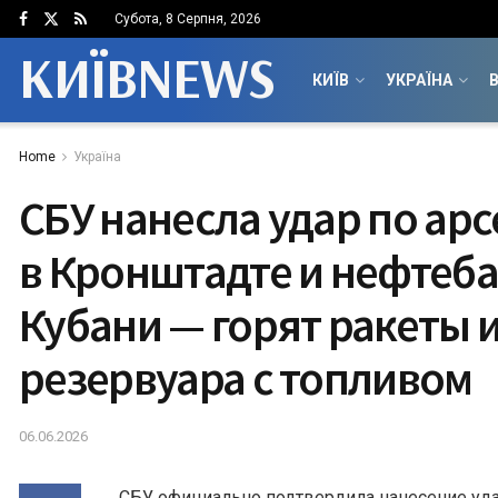
Субота, 8 Серпня, 2026
КИЇВNEWS
КИЇВ
УКРАЇНА
В
Home
Україна
СБУ нанесла удар по ар
в Кронштадте и нефтеба
Кубани — горят ракеты и
резервуара с топливом
06.06.2026
СБУ официально подтвердила нанесение уда