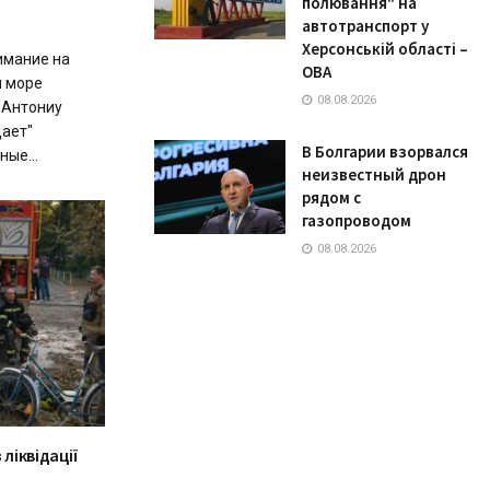
полювання" на
автотранспорт у
Херсонській області –
имание на
ОВА
м море
08.08.2026
 Антониу
дает"
В Болгарии взорвался
ые...
неизвестный дрон
рядом с
газопроводом
08.08.2026
 ліквідації