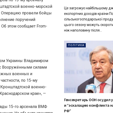
нштадтской военно-морской
Це загрожує найбільшому д
и. Операцию провели бойцы
експортних доходів країни П
олнение поручений
сільськогосподарської продук
цього сезону можуть скорот
 Об этом сообщает From-
ніж наполовину після...
ПОЛІТИКА
том Украины Владимиром
 с Вооружёнными силами
важных военных и
частности, по 15-му
 Кронштадтской военно-
 Краснодарском крае», —
Генсекретарь ООН осудил 
и “эскалацию конфликта н
клады 15-го арсенала ВМФ
РФ”