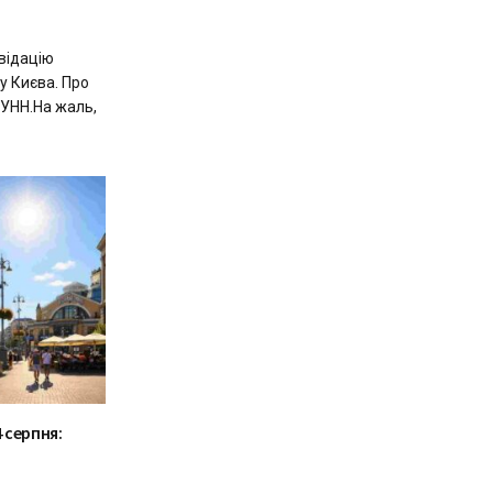
відацію
лу Києва. Про
 УНН.На жаль,
 серпня: