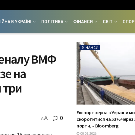
ІЙНА В УКРАЇНІ
ПОЛІТИКА
ФІНАНСИ
СВІТ
СПОР
ФІНАНСИ
сеналу ВМФ
зе на
 три
Експорт зерна з України м
A
0
скоротитися на 53% через 
A
порти, – Bloomberg
08.08.2026
ров по 15-му арсеналу