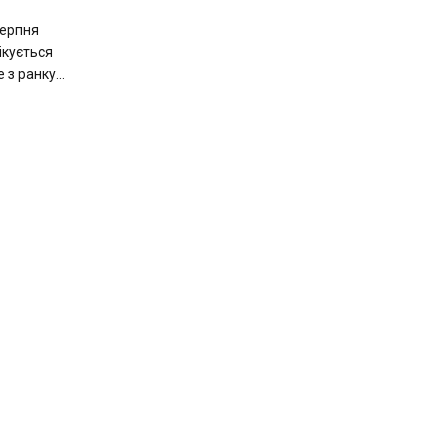
серпня
чікується
з ранку...