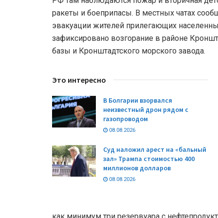
РФ там наблюдаются пожар и вторичная дето
ракеты и боеприпасы. В местных чатах соо
эвакуации жителей прилегающих населенны
зафиксировано возгорание в районе Кронш
базы и Кронштадтского морского завода.
Это интересно
В Болгарии взорвался
неизвестный дрон рядом с
газопроводом
08.08.2026
Суд наложил арест на «бальный
зал» Трампа стоимостью 400
миллионов долларов
08.08.2026
как минимум три резервуара с нефтепродукт