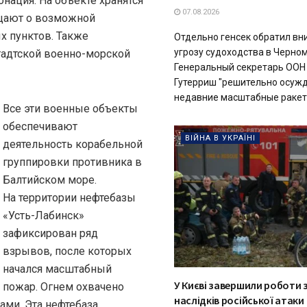
нация. На объекте хранятся
07.08.2026
бщают о возможной
х пунктов. Также
Отдельно генсек обратил вн
угрозу судоходства в Черно
тадтской военно-морской
Генеральный секретарь ООН
Гутерриш "решительно осуж
недавние масштабные ракетн
Все эти военные объекты
обеспечивают
ВІЙНА В УКРАЇНІ
деятельность корабельной
группировки противника в
Балтийском море.
На территории нефтебазы
«Усть-Лабинск»
зафиксирован ряд
взрывов, после которых
начался масштабный
У Києві завершили роботи з
пожар. Огнем охвачено
наслідків російської атаки
ами. Эта нефтебаза