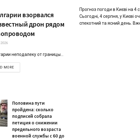
Прогноз погоди в Києві на 4 
олгарии взорвался
Сьогодні, 4 серпня, у Києві о
звестный дрон рядом
спекотний та ясний день. Вже 
азопроводом
.2026
гарии неподалеку от границы...
DETAILS
AD MORE
Половина пути
пройдена: сколько
подписей собрала
петиция о снижении
предельного возраста
военной службы с 60 до