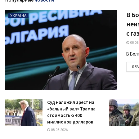
В Б
УКРАЇНА
неи
с г
08.08
В Бол
RE
Суд наложил арест на
«бальный зал» Трампа
стоимостью 400
миллионов долларов
08.08.2026