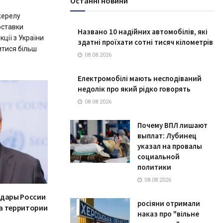
Останні новини
жерелу
оставки
Названо 10 надійних автомобілів, які
ції з України
здатні проїхати сотні тисяч кілометрів
итися більш
08.08.2026
Електромобілі мають несподіваний
недолік про який рідко говорять
08.08.2026
Почему ВПЛ лишают
выплат: Лубинец
указал на провалы
социальной
политики
08.08.2026
удары России
росіяни отримали
а территории
наказ про "вільне