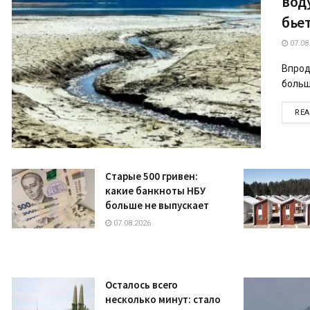
вод
бье
07.08
Впрод
больш
RE
Старые 500 гривен:
какие банкноты НБУ
больше не выпускает
07.08.2026
Осталось всего
несколько минут: стало