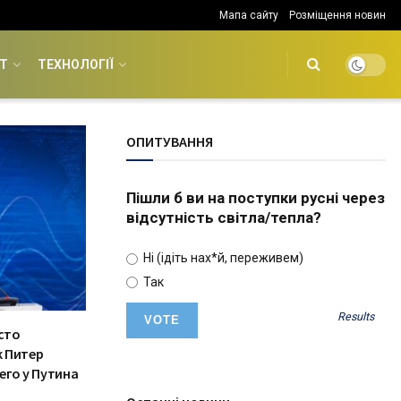
Мапа сайту
Розміщення новин
Т
ТЕХНОЛОГІЇ
ОПИТУВАННЯ
Пішли б ви на поступки русні через
відсутність світла/тепла?
Ні (ідіть нах*й, переживем)
Так
Results
сто
 Питер
его у Путина