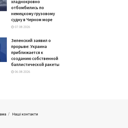
хладнокровно
отбомбились по
немецкому грузовому
судну в Черном море
07.08.2026
Зеленский заявил о
прорыве: Украина
приближается к
созданию собственной
баллистической ракеты
06.08.2026
ама
Наші контакти