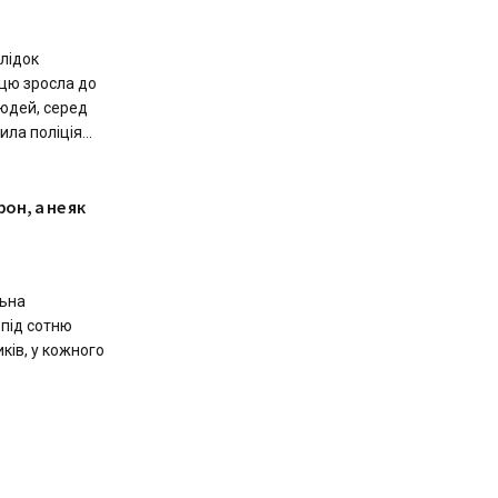
лідок
ицю зросла до
людей, серед
ла поліція...
он, а не як
льна
 під сотню
иків, у кожного