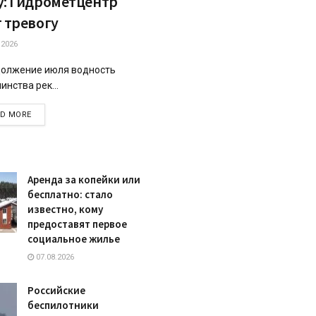
у: Гидрометцентр
т тревогу
.2026
олжение июля водность
инства рек...
DETAILS
AD MORE
Аренда за копейки или
бесплатно: стало
известно, кому
предоставят первое
социальное жилье
07.08.2026
Российские
беспилотники