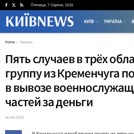
П’ятниця, 7 Серпня, 2026
КИЇВNEWS
КИЇВ
УКРАЇНА
В
Home
Україна
Пять случаев в трёх обла
группу из Кременчуга п
в вывозе военнослужащ
частей за деньги
06.06.2026
В Кременчуге разоблачили группу из пяти че