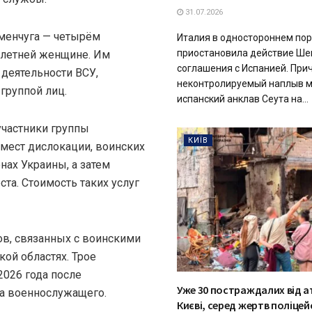
31.07.2026
менчуга — четырём
Италия в одностороннем по
приостановила действие Ше
3-летней женщине. Им
соглашения с Испанией. Прич
деятельности ВСУ,
неконтролируемый наплыв м
группой лиц.
испанский анклав Сеута на...
участники группы
КИЇВ
мест дислокации, воинских
нах Украины, а затем
та. Стоимость таких услуг
ов, связанных с воинскими
ой областях. Трое
2026 года после
Уже 30 постраждалих від а
а военнослужащего.
Києві, серед жертв поліцей