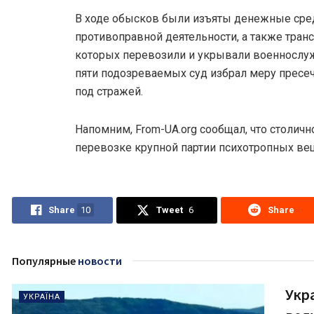
В ходе обысков были изъяты денежные сред
противоправной деятельности, а также транс
которых перевозили и укрывали военнослу
пяти подозреваемых суд избрал меру пресе
под стражей.
Напомним, From-UA.org сообщал, что столичн
перевозке крупной партии психотропных ве
Share
10
Tweet
6
Share
Популярные
новости
Укр
УКРАЇНА