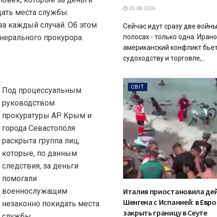
05.08.2026
ать места службы.
 за каждый случай. Об этом
Сейчас идут сразу две войны
енерального прокурора.
полосах - только одна. Ирано
американский конфликт бье
судоходству и торговле,...
СВІТ
Под процессуальным
руководством
прокуратуры АР Крым и
города Севастополя
раскрыта группа лиц,
которые, по данным
следствия, за деньги
помогали
военнослужащим
Италия приостановила де
Шенгена с Испанией: в Евр
незаконно покидать места
закрыть границу в Сеуте
службы.