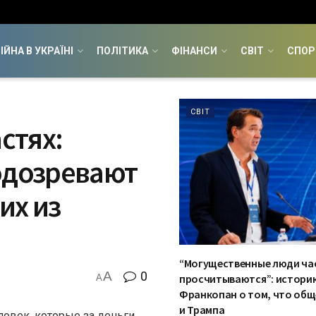
ІЙНА В УКРАЇНІ
ПОЛІТИКА
ФІНАНСИ
СВІТ
СПОР
СВІТ
стях:
одозревают
их из
“Могущественные люди ча
A
0
просчитываются”: историк
A
Франкопан о том, что общ
и Трампа
ловек, которые за деньги