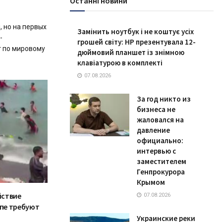
Останні новини
, но на первых
Замінить ноутбук і не коштує усіх
-
грошей світу: HP презентувала 12-
т по мировому
дюймовий планшет із знімною
клавіатурою в комплекті
07.08.2026
За год никто из
бизнеса не
жаловался на
давление
официально:
интервью с
заместителем
Генпрокурора
Крымом
йствие
07.08.2026
опе требуют
Украинские реки