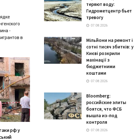
теряют воду:
Гидрометцентр бьет
рядке
тревогу
нгенского
07.08.2026
ина -
игрантов в
Мільйони на ремонт і
сотні тисяч збитків: у
Києві розкрили
махінації з
бюджетними
коштами
07.08.2026
Bloomberg:
российские элиты
боятся, что ФСБ
вышла из-под
контроля
таки рф у
07.08.2026
ський