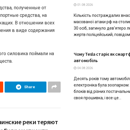
01.08.2026
ства, полученные от
портные средства, на
Кількість постраждалих внас
масованої атаки рф на стол
жащих. В отношении всех
30 осіб, загинуло дев'ятеро 
чения в виде содержания
жертв поліцейський, повідоми
ТЕХНОЛОГІЇ
ого силовика поймали на
Чому Tesla старіє як смартф
автомобіль
ществ.
04.08.2026
Десять років тому автомобі
електроніка була зоопарком:
Share
блоків від різних постачальн
своя прошивка, і все це...
аинские реки теряют