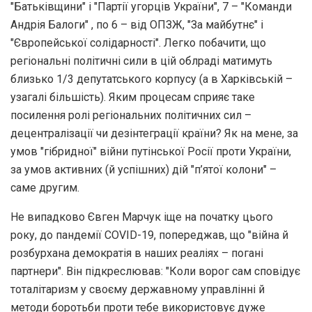
"Батьківщини" і "Партії угорців України", 7 – "Команди
Андрія Балоги" , по 6 – від ОПЗЖ, "За майбутнє" і
"Європейської солідарності". Легко побачити, що
регіональні політичні сили в цій облраді матимуть
близько 1/3 депутатського корпусу (а в Харківській –
узагалі більшість). Яким процесам сприяє таке
посилення ролі регіональних політичних сил –
децентралізації чи дезінтеграції країни? Як на мене, за
умов "гібридної" війни путінської Росії проти України,
за умов активних (й успішних) дій "п’ятої колони" –
саме другим.
Не випадково Євген Марчук іще на початку цього
року, до пандемії COVID-19, попереджав, що "війна й
розбурхана демократія в наших реаліях – погані
партнери". Він підкреслював: "Коли ворог сам сповідує
тоталітаризм у своєму державному управлінні й
методи боротьби проти тебе використовує дуже