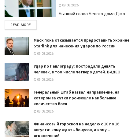
09.08.2026
Бывший глава Белого дома Джо...
DETAILS
READ MORE
Маск пока отказывается предоставить Украине
Starlink для нанесения ударов по России
09.08.2026
Удар по Павлограду: пострадали девять
человек, в том числе четверо детей. ВИДЕО
09.08.2026
Генеральный штаб назвал направление, на
котором за сутки произошло наибольшее
количество боев
08.08.2026
Финансовый гороскоп на неделю с 10 по 16
августа: кому ждать бонусов, а кому –
ограничений