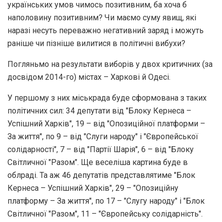
українських умов чимось позитивним, ба хоча б
наполовину позитивним? Чи маємо суму явищ, які
наразі несуть переважно негативний заряд і можуть
раніше чи пізніше вилитися в політичні вибухи?
Погляньмо на результати виборів у двох критичних (за
досвідом 2014-го) містах – Харкові й Одесі.
У першому з них міськрада буде сформована з таких
політичних сил: 34 депутати від "Блоку Кернеса –
Успішний Харків", 19 – від "Опозиційної платформи –
За життя", по 9 – від "Слуги народу" і "Європейської
солідарності", 7 – від "Партії Шарія", 6 – від "Блоку
Світличної "Разом". Ще веселіша картина буде в
облраді. Та аж 46 депутатів представлятиме "Блок
Кернеса – Успішний Харків", 29 – "Опозиційну
платформу – За життя", по 17 – "Слугу народу" і "Блок
Світличної "Разом", 11 – "Європейську солідарність".