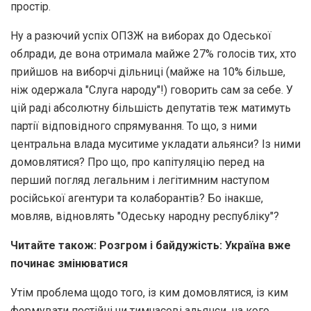
простір.
Ну а разючий успіх ОПЗЖ на виборах до Одеської
облради, де вона отримала майже 27% голосів тих, хто
прийшов на виборчі дільниці (майже на 10% більше,
ніж одержала "Слуга народу"!) говорить сам за себе. У
цій раді абсолютну більшість депутатів теж матимуть
партії відповідного спрямування. То що, з ними
центральна влада муситиме укладати альянси? Із ними
домовлятися? Про що, про капітуляцію перед на
перший погляд легальним і легітимним наступом
російської агентури та колаборантів? Бо інакше,
мовляв, відновлять "Одеську народну республіку"?
Читайте також:
Розгром і байдужість: Україна вже
починає змінюватися
Утім проблема щодо того, із ким домовлятися, із ким
формувати постійні чи тимчасові альянси, на кого