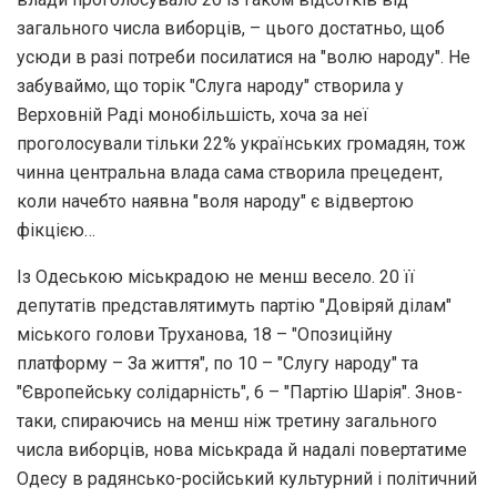
загального числа виборців, – цього достатньо, щоб
усюди в разі потреби посилатися на "волю народу". Не
забуваймо, що торік "Слуга народу" створила у
Верховній Раді монобільшість, хоча за неї
проголосували тільки 22% українських громадян, тож
чинна центральна влада сама створила прецедент,
коли начебто наявна "воля народу" є відвертою
фікцією…
Із Одеською міськрадою не менш весело. 20 її
депутатів представлятимуть партію "Довіряй ділам"
міського голови Труханова, 18 – "Опозиційну
платформу – За життя", по 10 – "Слугу народу" та
"Європейську солідарність", 6 – "Партію Шарія". Знов-
таки, спираючись на менш ніж третину загального
числа виборців, нова міськрада й надалі повертатиме
Одесу в радянсько-російський культурний і політичний