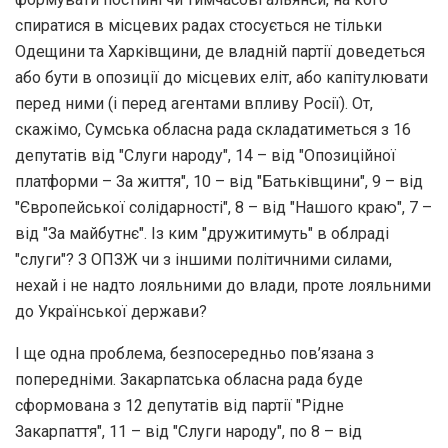
спиратися в місцевих радах стосується не тільки
Одещини та Харківщини, де владній партії доведеться
або бути в опозиції до місцевих еліт, або капітулювати
перед ними (і перед агентами впливу Росії). От,
скажімо, Сумська обласна рада складатиметься з 16
депутатів від "Слуги народу", 14 – від "Опозиційної
платформи – За життя", 10 – від "Батьківщини", 9 – від
"Європейської солідарності", 8 – від "Нашого краю", 7 –
від "За майбутнє". Із ким "дружитимуть" в облраді
"слуги"? З ОПЗЖ чи з іншими політичними силами,
нехай і не надто лояльними до влади, проте лояльними
до Української держави?
І ще одна проблема, безпосередньо пов’язана з
попередніми. Закарпатська обласна рада буде
сформована з 12 депутатів від партії "Рідне
Закарпаття", 11 – від "Слуги народу", по 8 – від