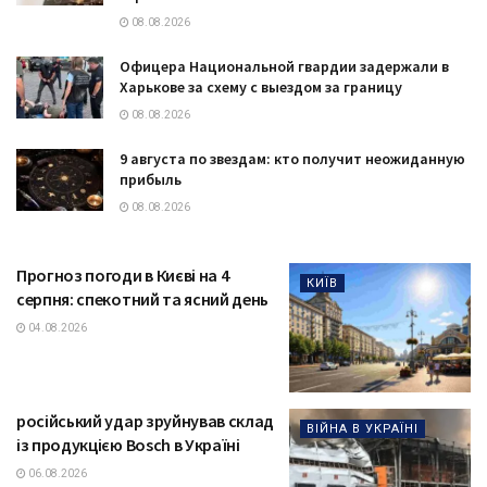
08.08.2026
Офицера Национальной гвардии задержали в
Харькове за схему с выездом за границу
08.08.2026
9 августа по звездам: кто получит неожиданную
прибыль
08.08.2026
Прогноз погоди в Києві на 4
КИЇВ
серпня: спекотний та ясний день
04.08.2026
російський удар зруйнував склад
ВІЙНА В УКРАЇНІ
із продукцією Bosch в Україні
06.08.2026