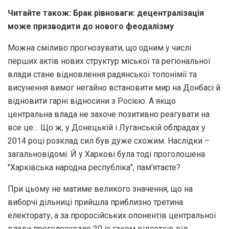
Читайте також: Брак рівноваги: децентралізація
може призводити до нового феодалізму
Можна сміливо прогнозувати, що одним у числі
перших актів нових структур міської та регіональної
влади стане відновлення радянської топонімії та
висунення вимог негайно встановити мир на Донбасі й
відновити гарні відносини з Росією. А якщо
центральна влада не захоче позитивно реагувати на
все це… Що ж, у Донецькій і Луганській облрадах у
2014 році розклад сил був дуже схожим. Наслідки –
загальновідомі. Й у Харкові була тоді проголошена
"Харківська народна республіка", пам’ятаєте?
При цьому не матиме великого значення, що на
виборчі дільниці прийшла приблизно третина
електорату, а за проросійських опонентів центральної
влади проголосувало 20 із гаком відсотків від