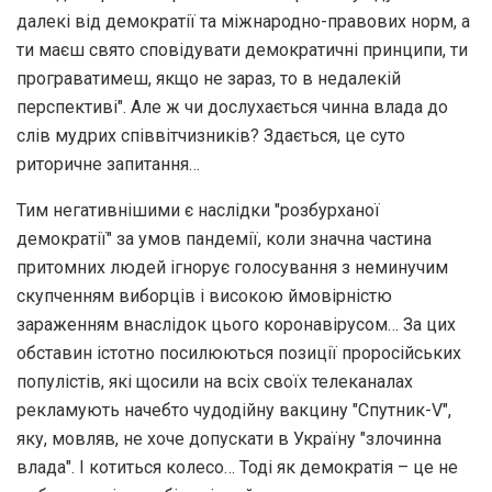
далекі від демократії та міжнародно-правових норм, а
ти маєш свято сповідувати демократичні принципи, ти
програватимеш, якщо не зараз, то в недалекій
перспективі". Але ж чи дослухається чинна влада до
слів мудрих співвітчизників? Здається, це суто
риторичне запитання…
Тим негативнішими є наслідки "розбурханої
демократії" за умов пандемії, коли значна частина
притомних людей ігнорує голосування з неминучим
скупченням виборців і високою ймовірністю
зараженням внаслідок цього коронавірусом… За цих
обставин істотно посилюються позиції проросійських
популістів, які щосили на всіх своїх телеканалах
рекламують начебто чудодійну вакцину "Спутник-V",
яку, мовляв, не хоче допускати в Україну "злочинна
влада". І котиться колесо… Тоді як демократія – це не