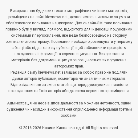
Використання будь-яких текстових, графічних чи інших матеріалів,
розміщених на сайті kievnews.net, дозволяється виключно за умови
обов’язкового посилання на джерело. Для онлайн-ЗМІ таке посилання
повинно бути у вигляді прямого, відкритого для індексації пошуковими
системами гіперпосилання, яке веде безпосередньо на сторінку
оригінального матеріалу. Посилання необхідно розміщувати у першому
абзаці або підзаголовку публікації, щоб забезпечити прозорість
походження інформації та коректне цитування. Використання
матеріалів без дотримання цих умов розцінюється як порушення
авторських прав.
Редакція сайту kievnews.net залишає за собою право не поділяти
думки авторів публікацій, коментарів чи аналітичних матеріалів.
Відповідальність за зміст статей, що передруковуються, повністю
покладається на їхніх авторів або джерела первинного розміщення.
Адміністрація не несе відповідальності за можливі неточності, оцінні
судження чи наслідки використання оприлюдненої інформації третіми
особами.
© 2016-2026 Новини Києва сьогодні. All Rights reserved.