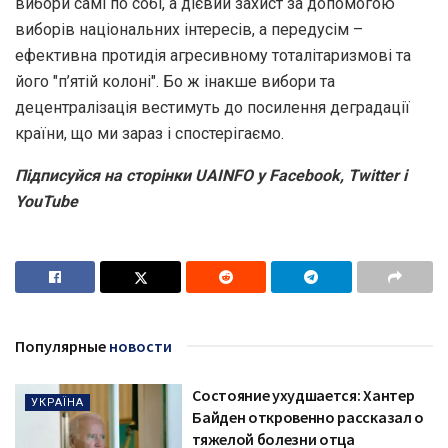
вибори самі по собі, а дієвий захист за допомогою
виборів національних інтересів, а передусім –
ефективна протидія агресивному тоталітаризмові та
його "п’ятій колоні". Бо ж інакше вибори та
децентралізація вестимуть до посилення деградації
країни, що ми зараз і спостерігаємо.
Підписуйся на сторінки UAINFO у Facebook, Twitter і
YouTube
Популярные
новости
Состояние ухудшается: Хантер
УКРАЇНА
Байден откровенно рассказал о
тяжелой болезни отца