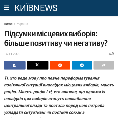
КИЇВNEWS
Home
Україна
Підсумки місцевих виборів:
більше позитиву чи негативу?
A
14.11.2020
A
Ті, хто веде мову про певне переформатування
політичної ситуації внаслідок місцевих виборів, мають
рацію. Мають рацію і ті, хто вважає, що одними із
наслідків цих виборів стануть послаблення
центральної влади та постала перед нею потреба
укладати ситуативні чи постійні союзи з