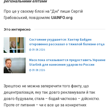
регіональними елітами
Про це у своєму блозі на "Дні" пише Сергій
Грабовський, повідомляє
UAINFO.org
.
Это интересно
Состояние ухудшается: Хантер Байден
откровенно рассказал о тяжелой болезни отца
09.08.2026
Маск пока отказывается предоставить Украине
Starlink для нанесения ударов по России
09.08.2026
Зрештою не можна заперечити того факту, що
децентралізація, яку так довго рекламували й так
довго будували, стала – бодай частково – дійсністю.
Проте от питання – чи є все це за конкретних