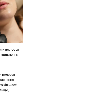
мін волосся
 пояснення
н волосся
ояснення
та кількості
ище,...