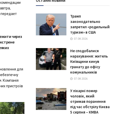
Останні новини
екомендации
завтра,
, передает
Трамп
законодательно
запретил «родильный
туризм» в США
тежити через
07.08.2026
екстрене
еяких
Не сподобалися
нарахування: житель
Київщини кинув
гранату до офісу
оновлення для
комунальників
 небезпечну
07.08.2026
и. Компанія
них пристроїв
У лікарні помер
чоловік, який
отримав поранення
під час обстрілу Києва
5 серпня – КМВА