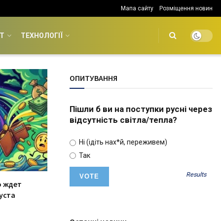
Мапа сайту
Розміщення новин
Т
ТЕХНОЛОГІЇ
ОПИТУВАННЯ
Пішли б ви на поступки русні через
відсутність світла/тепла?
Ні (ідіть нах*й, переживем)
Так
Results
о ждет
уста