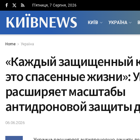
П’ятниця, 7 Серпня, 2026
КИЇВNEWS
КИЇВ
УКРАЇНА
В
Home
Україна
«Каждый защищенный 
это спасенные жизни»: 
расширяет масштабы
антидроновой защиты 
06.06.2026
Украина расширяет антидроновую защиту ло