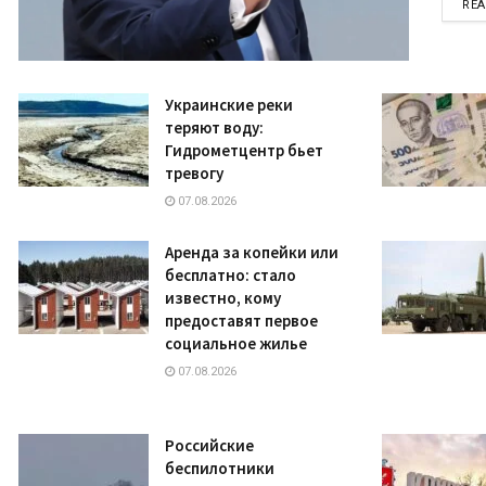
RE
Украинские реки
теряют воду:
Гидрометцентр бьет
тревогу
07.08.2026
Аренда за копейки или
бесплатно: стало
известно, кому
предоставят первое
социальное жилье
07.08.2026
Российские
беспилотники