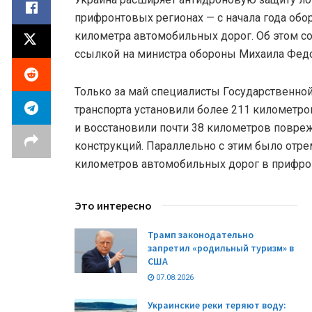
прифронтовых регионах — с начала года обо
километра автомобильных дорог. Об этом со
ссылкой на министра обороны Михаила Фед
Только за май специалисты Государственно
транспорта установили более 211 километр
и восстановили почти 38 километров повр
конструкций. Параллельно с этим было отре
километров автомобильных дорог в прифро
Это интересно
Трамп законодательно
запретил «родильный туризм» в
США
07.08.2026
Украинские реки теряют воду: