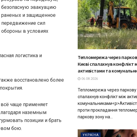
безопасную эвакуацию
раненых и защищенное
передвижение сил
обороны в условиях
асная логистика и
Тепломережа через паркову
Києві спалахнув конфлікт 
активістами та комунальн
06.08.2026
 также восстановлено более
покрытия.
Тепломережа через паркову з
спалахнув конфлікт між акти
комунальниками<p>Активіст
а всё чаще применяет
проти прокладання тепломер
 Благодаря наземным
паркову зону на...
турмовать позиции и брать
евом бою.
УКРАЇНА