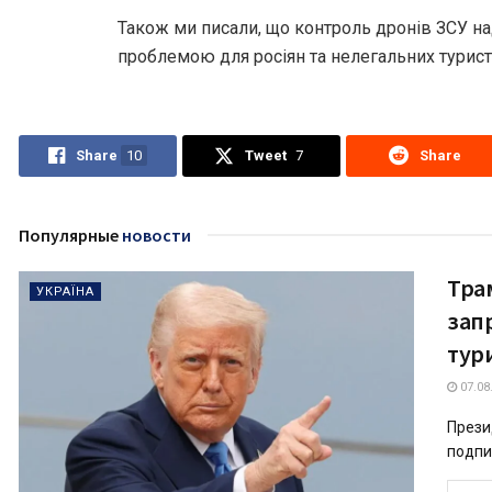
Також ми писали, що контроль дронів ЗСУ н
проблемою для росіян та нелегальних турист
Share
10
Tweet
7
Share
Популярные
новости
Тра
УКРАЇНА
зап
тур
07.08
Прези
подпис