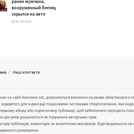
ранен мужчина,
вооруженный беглец
скрылся на авто
06.08.2026
ама
Наші контакти
щених на сайті kievnews.net, дозволяється виключно за умови обов’язкового 
, відкритого для індексації пошуковими системами гіперпосилання, яке вед
 першому абзаці або підзаголовку публікації, щоб забезпечити прозорість по
ня цих умов розцінюється як порушення авторських прав.
орів публікацій, коментарів чи аналітичних матеріалів. Відповідальність за 
первинного розміщення.