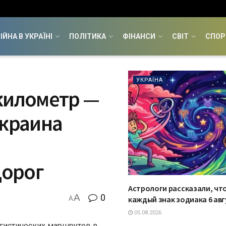
ІЙНА В УКРАЇНІ
ПОЛІТИКА
ФІНАНСИ
СВІТ
СПОР
УКРАЇНА
километр —
Украина
дорог
Астрологи рассказали, чт
A
0
каждый знак зодиака 6 авг
A
05.08.2026
гистических маршрутов в