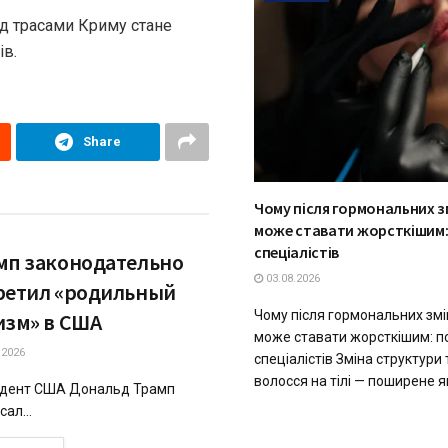
ад трасами Криму стане
ів.
Share
Чому після гормональних з
може ставати жорсткішим:
спеціалістів
мп законодательно
03.08.2026
ретил «родильный
Чому після гормональних змі
изм» в США
може ставати жорсткішим: п
.2026
спеціалістів Зміна структури 
волосся на тілі — поширене яв
дент США Дональд Трамп
ал...