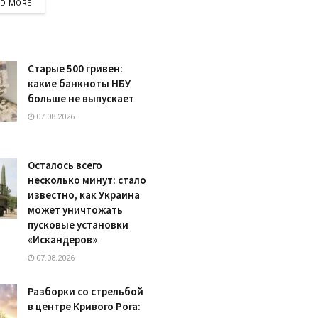
DETAILS
AD MORE
Старые 500 гривен:
какие банкноты НБУ
больше не выпускает
07.08.2026
Осталось всего
несколько минут: стало
известно, как Украина
может уничтожать
пусковые установки
«Искандеров»
07.08.2026
Разборки со стрельбой
в центре Кривого Рога: