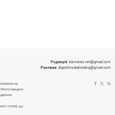
Редакція:
kievnews.net@gmail.com
Реклама:
digestmediaholding@gmail.com
посилання на
е безпосередньо
ходження
зміст статей, що