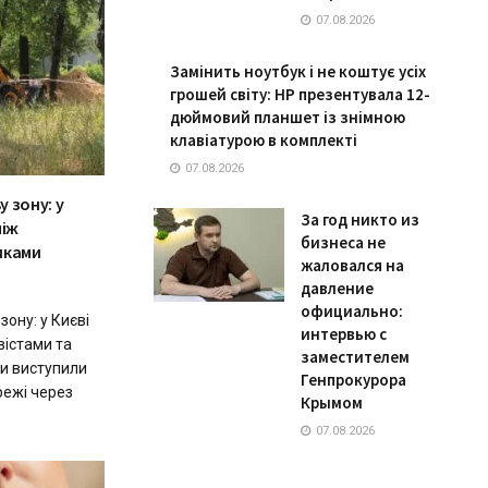
07.08.2026
Замінить ноутбук і не коштує усіх
грошей світу: HP презентувала 12-
дюймовий планшет із знімною
клавіатурою в комплекті
07.08.2026
 зону: у
За год никто из
між
бизнеса не
иками
жаловался на
давление
официально:
ону: у Києві
интервью с
вістами та
заместителем
и виступили
Генпрокурора
ежі через
Крымом
07.08.2026