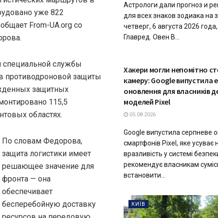
Астрологи дали прогноз и р
рудовано уже 822
для всех знаков зодиака на 
общает From-UA.org со
четверг, 6 августа 2026 года
орова.
Главред. Овен В...
й специальной службы
ТЕХНОЛОГІЇ
Хакери могли непомітно с
ов противодроновой защиты
камеру: Google випустила 
ежденных защитных
оновлення для власників д
моделей Pixel
монтировано 115,5
нтовых областях.
05.08.2026
Google випустила серпневе 
По словам Федорова,
смартфонів Pixel, яке усуває
защита логистики имеет
вразливість у системі безпек
рекомендує власникам суміс
решающее значение для
встановити...
фронта — она
обеспечивает
бесперебойную доставку
КИЇВ
ресурсов на передовую,