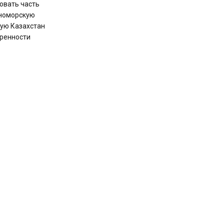
овать часть
рноморскую
рую Казахстан
оренности