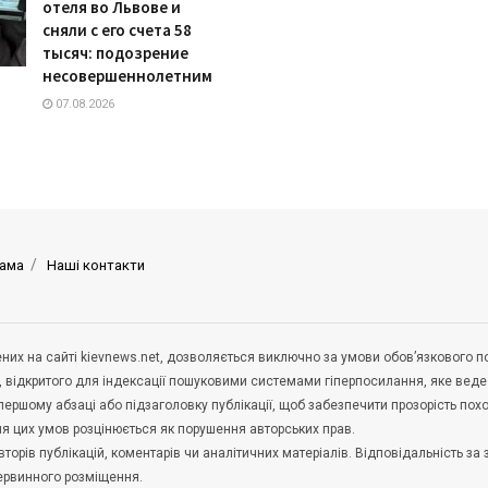
отеля во Львове и
сняли с его счета 58
тысяч: подозрение
несовершеннолетним
07.08.2026
ама
Наші контакти
щених на сайті kievnews.net, дозволяється виключно за умови обов’язкового 
, відкритого для індексації пошуковими системами гіперпосилання, яке вед
 першому абзаці або підзаголовку публікації, щоб забезпечити прозорість по
ня цих умов розцінюється як порушення авторських прав.
орів публікацій, коментарів чи аналітичних матеріалів. Відповідальність за 
первинного розміщення.