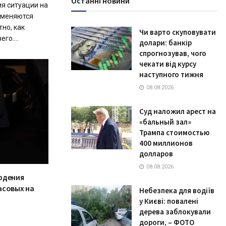
Останні новини
ия ситуации на
 меняются
тно, как
Чи варто скуповувати
го....
долари: банкір
спрогнозував, чого
чекати від курсу
наступного тижня
08.08.2026
Суд наложил арест на
«бальный зал»
Трампа стоимостью
400 миллионов
долларов
08.08.2026
юдения
асовых на
Небезпека для водіїв
у Києві: повалені
дерева заблокували
дороги, – ФОТО