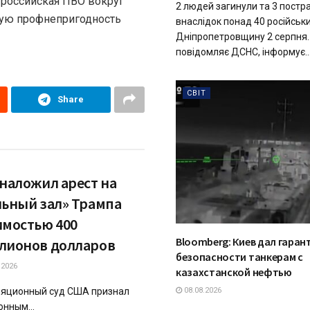
я российская ПВО вокруг
2 людей загинули та 3 пост
ную профнепригодность
внаслідок понад 40 російськи
Дніпропетровщину 2 серпня.
повідомляє ДСНС, інформує..
СВІТ
Share
 наложил арест на
льный зал» Трампа
имостью 400
Bloomberg: Киев дал гаран
лионов долларов
безопасности танкерам с
.2026
казахстанской нефтью
яционный суд США признал
08.08.2026
онным...