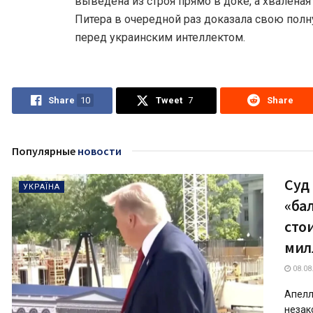
выведена из строя прямо в доке, а хвалена
Питера в очередной раз доказала свою пол
перед украинским интеллектом.
Share
10
Tweet
7
Share
Популярные
новости
Суд
УКРАЇНА
«ба
сто
мил
08.08
Апелл
незак