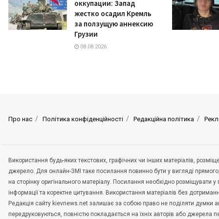
оккупации: Запад
жестко осадил Кремль
за ползущую аннексию
Грузии
08.08.2026
Про нас
Політика конфіденційності
Редакційна політика
Рекл
Використання будь-яких текстових, графічних чи інших матеріалів, розмі
джерело. Для онлайн-ЗМІ таке посилання повинно бути у вигляді прямого
на сторінку оригінального матеріалу. Посилання необхідно розміщувати у
інформації та коректне цитування. Використання матеріалів без дотриман
Редакція сайту kievnews.net залишає за собою право не поділяти думки авт
передруковуються, повністю покладається на їхніх авторів або джерела 