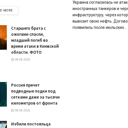
Украина согласилась не атак
иностранных танкеров и че
DETAILS
AD MORE
инфраструктуру, через кото
вывозит свою нефть. Догов
появились после июльских...
Старшего брата с
ожогами спасли,
младший погиб во
время атаки в Киевской
области. ФОТО
08.08.2026
Россия прячет
подводные лодки под
сетками даже за тысячи
километров от фронта
08.08.2026
Избили постояльца