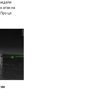
раждали
х атак на
 Про це
.
тии