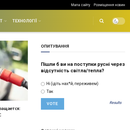
Мапа сайту
Розміщення новин
Т
ТЕХНОЛОГІЇ
ОПИТУВАННЯ
Пішли б ви на поступки русні через
відсутність світла/тепла?
Ні (ідіть нах*й, переживем)
Так
Results
кращается:
С