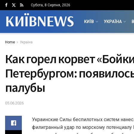
Субота, 8 Серпня, 2026
КИЇВNEWS
КИЇВ
УКРАЇНА
В
Home
Україна
Как горел корвет «Бойк
Петербургом: появилос
палубы
05.06.2026
Украинские Силы беспилотных систем нане
филигранный удар по морскому потенциалу 