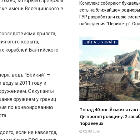
20380, который с февраля
Комплекс собирают буквально
доке имени Велещинского в
есть на ближайшем радиор
ГУР разработали свою систе
наблюдения "Периметр". Она 
последствиями прилета,
я этого корыта,
ВІЙНА В УКРАЇНІ
ых кораблей Балтийского
еря, ведь "Бойкий" —
 воду в 2011 году и
оружением. Оккупанты
яцания оружием у границ
ания по конвоированию
Понад 40 російських атак н
та.
Дніпропетровщину: 2 загиб
поранених
долго, если не навсегда,
02.08.2026