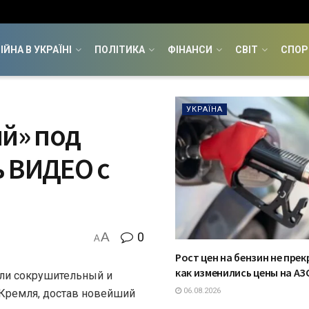
ІЙНА В УКРАЇНІ
ПОЛІТИКА
ФІНАНСИ
СВІТ
СПОР
УКРАЇНА
ий» под
ь ВИДЕО с
A
0
A
Рост цен на бензин не пре
как изменились цены на АЗ
сли сокрушительный и
06.08.2026
Кремля, достав новейший