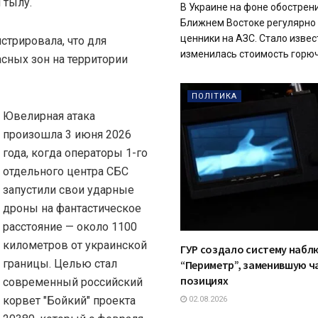
 тылу.
В Украине на фоне обострен
Ближнем Востоке регулярно
ценники на АЗС. Стало извес
стрировала, что для
изменилась стоимость горюче
асных зон на территории
ПОЛІТИКА
Ювелирная атака
произошла 3 июня 2026
года, когда операторы 1-го
отдельного центра СБС
запустили свои ударные
дроны на фантастическое
расстояние — около 1100
километров от украинской
ГУР создало систему набл
границы. Целью стал
“Периметр”, заменившую ч
позициях
современный российский
корвет "Бойкий" проекта
02.08.2026