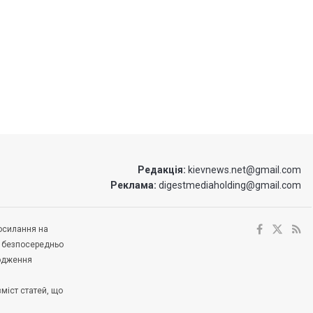
Редакція:
kievnews.net@gmail.com
Реклама:
digestmediaholding@gmail.com
посилання на
е безпосередньо
ходження
зміст статей, що