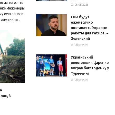
 из того, что
08.08.2026
ынке Инженеры
му секторного
США будут
заменила...
ежемесячно
поставлять Украине
ракеты для Patriot, –
Зеленский
08.08.2026
Український
велогонщик Царенко
виграв багатоденку у
Туреччині
08.08.2026
а
лих, 3